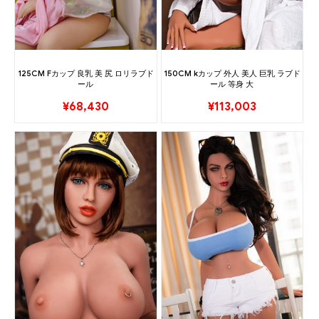
125CM Fカップ 良乳 美 尻 ロリラブド
150CM kカップ 外人 美人 巨乳 ラブド
ール
ール 等身 大
¥
68,430
¥
113,003