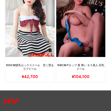
100CM貧乳セックスドール 安く買る
158CM Fカップ 唇 厚い キス美人 巨乳
ラブドール
ドール
¥
42,700
¥
104,100