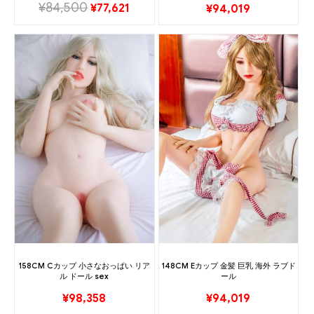
¥
84,500
¥
77,621
¥
94,019
158CM Cカップ 小さなおっぱい リア
148CM Eカップ 金髪 巨乳 海外 ラブド
ル ドール sex
ール
¥
98,358
¥
94,019