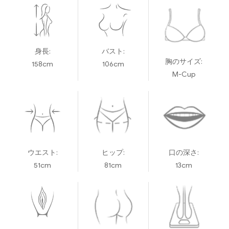
身長:
バスト:
胸のサイズ:
158cm
106cm
M-Cup
ウエスト:
ヒップ:
口の深さ:
51cm
81cm
13cm