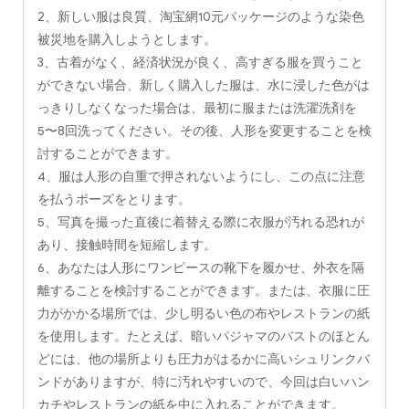
2、新しい服は良質、淘宝網10元パッケージのような染色
被災地を購入しようとします。
3、古着がなく、経済状況が良く、高すぎる服を買うこと
ができない場合、新しく購入した服は、水に浸した色がは
っきりしなくなった場合は、最初に服または洗濯洗剤を
5〜8回洗ってください。その後、人形を変更することを検
討することができます。
4、服は人形の自重で押されないようにし、この点に注意
を払うポーズをとります。
5、写真を撮った直後に着替える際に衣服が汚れる恐れが
あり、接触時間を短縮します。
6、あなたは人形にワンピースの靴下を履かせ、外衣を隔
離することを検討することができます。または、衣服に圧
力がかかる場所では、少し明るい色の布やレストランの紙
を使用します。たとえば、暗いパジャマのバストのほとん
どには、他の場所よりも圧力がはるかに高いシュリンクバ
ンドがありますが、特に汚れやすいので、今回は白いハン
カチやレストランの紙を中に入れることができます。