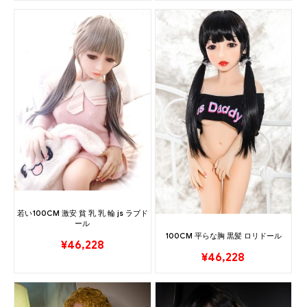
若い100CM 激安 貧 乳 乳 輪 js ラブド
ール
100CM 平らな胸 黒髪 ロリドール
¥
46,228
¥
46,228