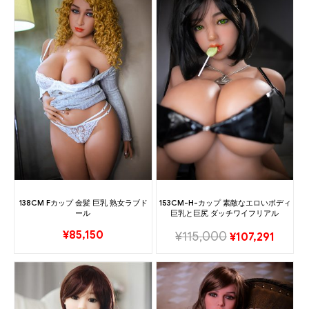
138CM Fカップ 金髪 巨乳 熟女ラブド
153CM-H-カップ 素敵なエロいボディ
ール
巨乳と巨尻 ダッチワイフリアル
¥
85,150
¥
115,000
¥
107,291