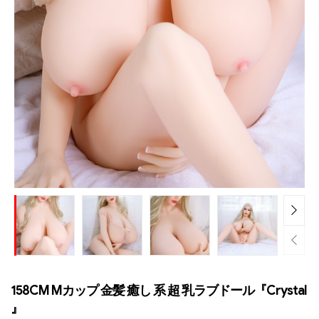
158CM Mカップ 金髪 癒し 系 超 乳ラブドール『Crystal
』