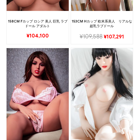
158CM Fカップ ロシア 美人 巨乳 ラブ
153CM Hカップ 欧米系美人 リアルな
ドール アダルト
超乳ラブドール
¥
104,100
¥
109,588
¥
107,291