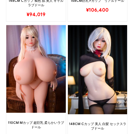
148CM Cカップ 褐色 肌 美人 ギャル
158CM巨乳 Fカップ リアルドール
ラブドール
¥
106,400
¥
94,019
110CM Mカップ 超巨乳 柔らかいラブ
148CM Cカップ 美人 白髪 セックスラ
ドール
ブドール