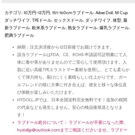
カテゴリ:
10万円-13万円
,
151-160cmラブドール
,
Aibei Doll
,
M Cup
ダッチワイフ
,
TPEドール
,
セックスドール
,
ダッチワイフ
,
体型
,
最
新ラブドール
,
欧米系ラブドール
,
熟女ラブドール
,
爆乳ラブドール
,
肥満ラブドール
納期：注文決済後から12日前後でお届けできます。
該当ラブドールはFDA、CE、ROHS 申請認可証明書にて人
体に毒や害がありませんのでご安心して使用頂けます。人
肌に近い高級TPEエラストマー素材を使用し、とても柔らか
くて弾力持ち、裂けにくく素晴らしい仕上がりです。ガー
ルフレンドの様に大事に付き合えば、彼女と様々な体位及
び体験が楽しみいただけます。
HYDOLL.JPでは、日本全国送料完全無料です！追加の税関
の代金なども発生しません。安心の検品後発送となりま
す！
ラブドール処分について： ラブドールが不要になった際、
hydolljp@outlook.com
までご相談くださいませ。ラブドー