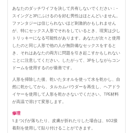
あなたのダッチワイフを決して共有しないでください：-
スイングと3Pにふけるのを好む男性はほとんどいません。
ファンタジーは信じられないほど刺激的かもしれません
が、特にセックス人形でそれをしているとき、現実は少し
トリッキーになる可能性があります。あなたが次々と使用
したのと同じ人形で他の人が無防備なセックスをすると
き、それはあなたの両方に問題を引き起こすかもしれない
ことに注意してください。したがって、3Pをしながらコン
ドームを使用するのが最善です。
人形を掃除した後、乾いたタオルを使って水を乾かし、自
然に乾かしてから、タルカムパウダーを再生し、ヘアドラ
イヤーを使用して人形を乾かさないでください。TPE材料
が高温で溶けて変形します。
修理
1.まつげが落ちたり、皮膚が折れたりした場合は、502接
着剤を使用して貼り付けることができます。