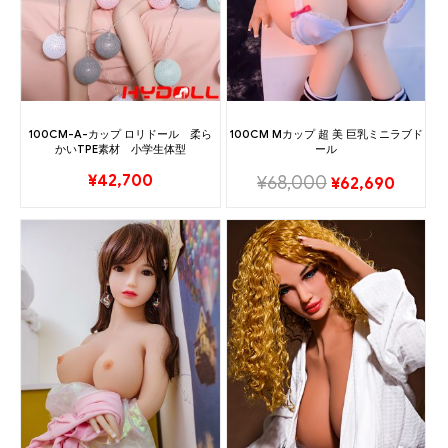
100CM-A-カップ ロリドール 柔ら
100CM Mカップ 超 美 巨乳ミニラブド
かいTPE素材 小学生体型
ール
¥
42,700
¥
68,000
¥
62,690