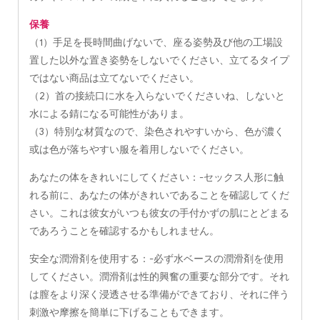
保養
（1）手足を長時間曲げないで、座る姿勢及び他の工場設
置した以外な置き姿勢をしないでください、立てるタイプ
ではない商品は立てないでください。
（2）首の接続口に水を入らないでくださいね、しないと
水による錆になる可能性がありま。
（3）特別な材質なので、染色されやすいから、色が濃く
或は色が落ちやすい服を着用しないでください。
あなたの体をきれいにしてください：-セックス人形に触
れる前に、あなたの体がきれいであることを確認してくだ
さい。これは彼女がいつも彼女の手付かずの肌にとどまる
であろうことを確認するかもしれません。
安全な潤滑剤を使用する：-必ず水ベースの潤滑剤を使用
してください。潤滑剤は性的興奮の重要な部分です。それ
は膣をより深く浸透させる準備ができており、それに伴う
刺激や摩擦を簡単に下げることもできます。