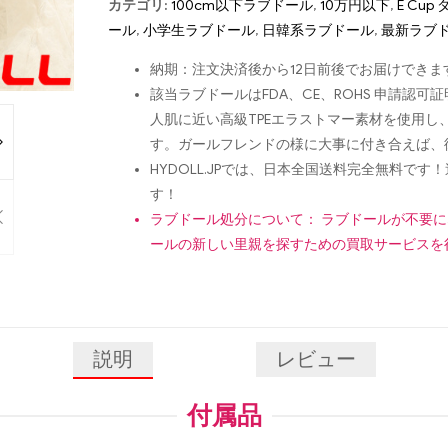
カテゴリ:
100cm以下ラブドール
,
10万円以下
,
E Cu
ール
,
小学生ラブドール
,
日韓系ラブドール
,
最新ラブ
納期：注文決済後から12日前後でお届けできま
該当ラブドールはFDA、CE、ROHS 申請
人肌に近い高級TPEエラストマー素材を使用
す。ガールフレンドの様に大事に付き合えば、
HYDOLL.JPでは、日本全国送料完全無料
す！
ラブドール処分について： ラブドールが不要
ールの新しい里親を探すための買取サービスを
説明
レビュー
付属品