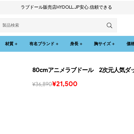
ラブドール販売店HYDOLL.JP安心.信頼できる
材質
有名ブランド
身長
胸サイズ
価
80cmアニメラブドール 2次元人気ダ
¥
21,500
¥
36,890