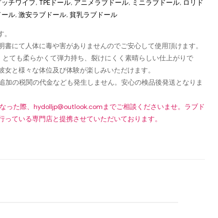
p ダッチワイフ
,
TPEドール
,
アニメラブドール
,
ミニラブドール
,
ロリド
ドール
,
激安ラブドール
,
貧乳ラブドール
す。
認可証明書にて人体に毒や害がありませんのでご安心して使用頂けます。
し、とても柔らかくて弾力持ち、裂けにくく素晴らしい仕上がりで
彼女と様々な体位及び体験が楽しみいただけます。
です！追加の税関の代金なども発生しません。安心の検品後発送となりま
になった際、
hydolljp@outlook.com
までご相談くださいませ。ラブド
行っている専門店と提携させていただいております。