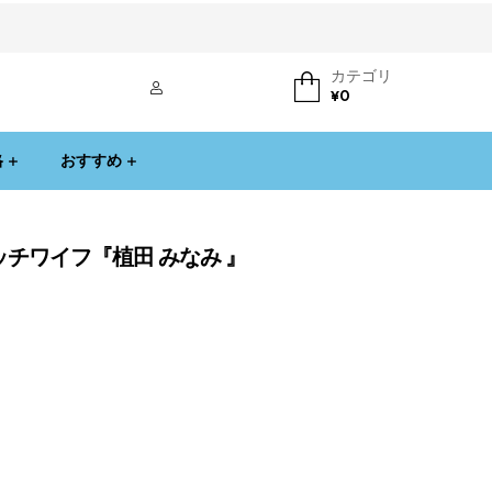
カテゴリ
ログイン
¥
0
格
おすすめ
ッチワイフ『植田 みなみ 』