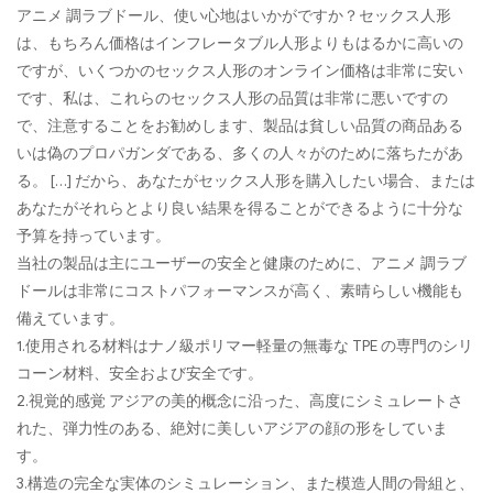
アニメ 調ラブドール、使い心地はいかがですか？セックス人形
は、もちろん価格はインフレータブル人形よりもはるかに高いの
ですが、いくつかのセックス人形のオンライン価格は非常に安い
です、私は、これらのセックス人形の品質は非常に悪いですの
で、注意することをお勧めします、製品は貧しい品質の商品ある
いは偽のプロパガンダである、多くの人々がのために落ちたがあ
る。 […] だから、あなたがセックス人形を購入したい場合、または
あなたがそれらとより良い結果を得ることができるように十分な
予算を持っています。
当社の製品は主にユーザーの安全と健康のために、アニメ 調ラブ
ドールは非常にコストパフォーマンスが高く、素晴らしい機能も
備えています。
1.使用される材料はナノ級ポリマー軽量の無毒な TPE の専門のシリ
コーン材料、安全および安全です。
2.視覚的感覚 アジアの美的概念に沿った、高度にシミュレートさ
れた、弾力性のある、絶対に美しいアジアの顔の形をしていま
す。
3.構造の完全な実体のシミュレーション、また模造人間の骨組と、