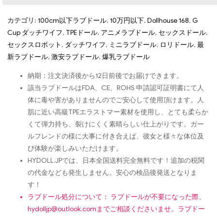
カテゴリ:
100cm以下ラブドール
,
10万円以下
,
Dollhouse 168
,
G
Cup ダッチワイフ
,
TPEドール
,
アニメラブドール
,
セックスドール
,
セックスロボット
,
ダッチワイフ
,
ミニラブドール
,
ロリドール
,
最
新ラブドール
,
激安ラブドール
,
爆乳ラブドール
納期：注文決済後から12日前後でお届けできます。
該当ラブドールはFDA、CE、ROHS 申請認可証明書にて人
体に毒や害がありませんのでご安心して使用頂けます。人
肌に近い高級TPEエラストマー素材を使用し、とても柔らか
くて弾力持ち、裂けにくく素晴らしい仕上がりです。ガー
ルフレンドの様に大事に付き合えば、彼女と様々な体位及
び体験が楽しみいただけます。
HYDOLL.JPでは、日本全国送料完全無料です！追加の税関
の代金なども発生しません。安心の検品後発送となりま
す！
ラブドール処分について： ラブドールが不要になった際、
hydolljp@outlook.com
までご相談くださいませ。ラブドー