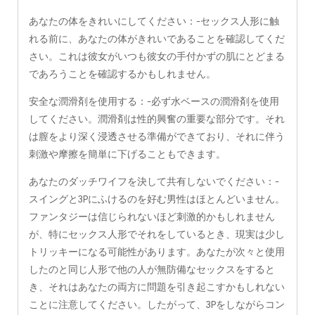
あなたの体をきれいにしてください：-セックス人形に触
れる前に、あなたの体がきれいであることを確認してくだ
さい。これは彼女がいつも彼女の手付かずの肌にとどまる
であろうことを確認するかもしれません。
安全な潤滑剤を使用する：-必ず水ベースの潤滑剤を使用
してください。潤滑剤は性的興奮の重要な部分です。それ
は膣をより深く浸透させる準備ができており、それに伴う
刺激や摩擦を簡単に下げることもできます。
あなたのダッチワイフを決して共有しないでください：-
スイングと3Pにふけるのを好む男性はほとんどいません。
ファンタジーは信じられないほど刺激的かもしれません
が、特にセックス人形でそれをしているとき、現実は少し
トリッキーになる可能性があります。あなたが次々と使用
したのと同じ人形で他の人が無防備なセックスをすると
き、それはあなたの両方に問題を引き起こすかもしれない
ことに注意してください。したがって、3Pをしながらコン