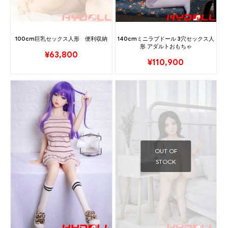
100cm巨乳セックス人形 便利収納
140cmミニラブドール 3穴セックス人
形 アダルトおもちゃ
¥
63,800
¥
110,900
OUT OF
STOCK