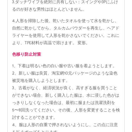
3.ダッチワイフを絶対に共有しない：スイングや3Pにふけ
るのが好きな男性はほとんどいません。
4.人形を掃除した後、乾いたタオルを使って水を乾かし、
自然に乾かしてから、タルカムパウダーを再生し、ヘアド
ライヤーを使用して人形を乾かさないでください。これに
より、TPE材料が高温で溶けます。 変形。
色移り防止対策
1、下着は明るい色の白い服や古い服を着ようとします。
2、新しい服は良質、淘宝網10元パッケージのような染色
被災地を購入しようとします。
3、古着がなく、経済状況が良く、高すぎる服を買うこと
ができない場合、新しく購入した服は、水に浸した色がは
っきりしなくなった場合は、最初に服または洗濯洗剤を
5〜8回洗ってください。その後、人形を変更することを検
討することができます。
4、服は人形の自重で押されないようにし、この点に注意