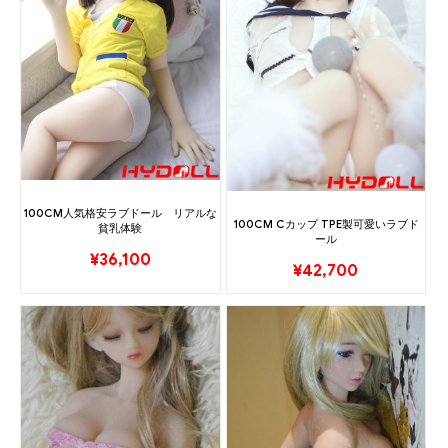
100CM人気格安ラブドール リアルな
100CM Cカップ TPE製可愛いラブド
貧乳体験
ール
¥
36,100
¥
42,700