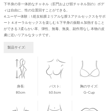
下半身の非一体的なチャネル（肛門および腟チャネル別の）ボデ
ィは自由に、性の位置回すことができる。
4.ユーザー体験：1.処女粘膜 2.リアルな膣 3.アナルセックスをサポ
ート 4.オーラルセックスを楽しむ 5.下半身の振動 6.加熱すること
ができる 7.柔らかい革、弾性、無毒、無臭、副作用なし 本物の皮
膚に近いリアルなタッチです。
製品サイズ:
身長:
バスト:
胸のサイズ:
80cm
50.5cm
G-Cup