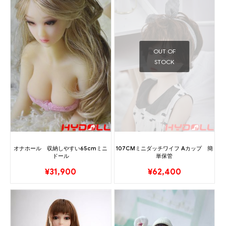
OUT OF
STOCK
オナホール 収納しやすい65cmミニ
107CMミニダッチワイフ Aカップ 簡
ドール
単保管
¥
31,900
¥
62,400