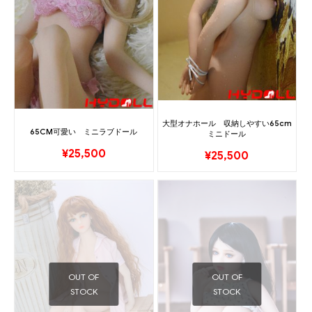
大型オナホール 収納しやすい65cm
65CM可愛い ミニラブドール
ミニドール
¥
25,500
¥
25,500
OUT OF
OUT OF
STOCK
STOCK