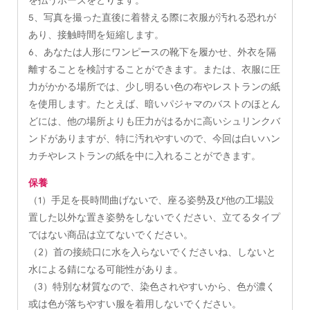
を払うポーズをとります。
5、写真を撮った直後に着替える際に衣服が汚れる恐れが
あり、接触時間を短縮します。
6、あなたは人形にワンピースの靴下を履かせ、外衣を隔
離することを検討することができます。または、衣服に圧
力がかかる場所では、少し明るい色の布やレストランの紙
を使用します。たとえば、暗いパジャマのバストのほとん
どには、他の場所よりも圧力がはるかに高いシュリンクバ
ンドがありますが、特に汚れやすいので、今回は白いハン
カチやレストランの紙を中に入れることができます。
保養
（1）手足を長時間曲げないで、座る姿勢及び他の工場設
置した以外な置き姿勢をしないでください、立てるタイプ
ではない商品は立てないでください。
（2）首の接続口に水を入らないでくださいね、しないと
水による錆になる可能性がありま。
（3）特別な材質なので、染色されやすいから、色が濃く
或は色が落ちやすい服を着用しないでください。