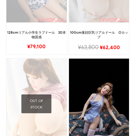
128cmリアル小学生ラブドール 3D本
100cm童顔巨乳リアルドール Oカッ
物質感
プ
¥
79,100
¥
63,800
¥
62,400
OUT OF
STOCK