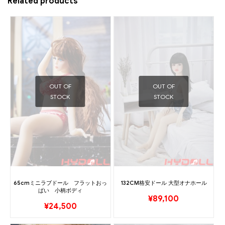
Related products
OUT OF
OUT OF
STOCK
STOCK
65cmミニラブドール フラットおっ
132CM格安ドール 大型オナホール
ぱい 小柄ボディ
¥
89,100
¥
24,500