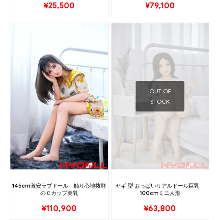
¥
25,500
¥
79,100
OUT OF
STOCK
145cm激安ラブドール 触り心地抜群
ヤギ 型 おっぱいリアルドール巨乳
のＣカップ美乳
100cmミニ人形
¥
110,900
¥
63,800