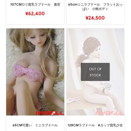
107CMロリ貧乳ラブドール 激安
65cmミニラブドール フラットおっ
ぱい 小柄ボディ
¥
62,400
¥
24,500
OUT OF
STOCK
65CM可愛い ミニラブドール
128CMラブドール Aカップ貧乳少女