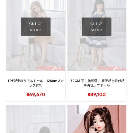
OUT OF
OUT OF
STOCK
STOCK
TPE製童顔リアルドール 128cm Aカ
132CM 平ら胸可愛い 膣圧感と吸付感
ップ貧乳
を再現ラブドール
¥
69,670
¥
89,100