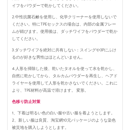
イフをパウダーで乾かしてください。
2.中性抗菌石鹸を使用し、化学クリーナーを使用しないで
ください。特にTPEセックスの場合は、内部の金属フレー
ムが錆びます。使用後は、ダッチワイフをパウダーで乾か
してください。
3.ダッチワイフを絶対に共有しない：スイングや3Pにふけ
るのが好きな男性はほとんどいません。
4.人形を掃除した後、乾いたタオルを使って水を乾かし、
自然に乾かしてから、タルカムパウダーを再生し、ヘアド
ライヤーを使用して人形を乾かさないでください。これに
より、TPE材料が高温で溶けます。 変形。
色移り防止対策
1、下着は明るい色の白い服や古い服を着ようとします。
2、新しい服は良質、淘宝網10元パッケージのような染色
被災地を購入しようとします。