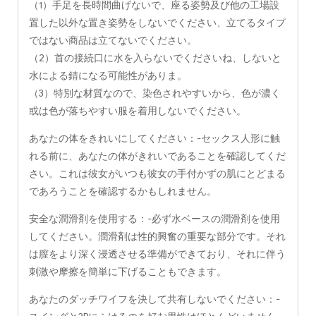
（1）手足を長時間曲げないで、座る姿勢及び他の工場設
置した以外な置き姿勢をしないでください、立てるタイプ
ではない商品は立てないでください。
（2）首の接続口に水を入らないでくださいね、しないと
水による錆になる可能性がありま。
（3）特別な材質なので、染色されやすいから、色が濃く
或は色が落ちやすい服を着用しないでください。
あなたの体をきれいにしてください：-セックス人形に触
れる前に、あなたの体がきれいであることを確認してくだ
さい。これは彼女がいつも彼女の手付かずの肌にとどまる
であろうことを確認するかもしれません。
安全な潤滑剤を使用する：-必ず水ベースの潤滑剤を使用
してください。潤滑剤は性的興奮の重要な部分です。それ
は膣をより深く浸透させる準備ができており、それに伴う
刺激や摩擦を簡単に下げることもできます。
あなたのダッチワイフを決して共有しないでください：-