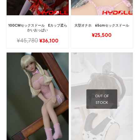
100CMセックスドール Eカップ柔ら
大型オナホ 65cmセックスドール
かいおっぱい
¥
25,500
¥
45,780
¥
36,100
OUT OF
STOCK