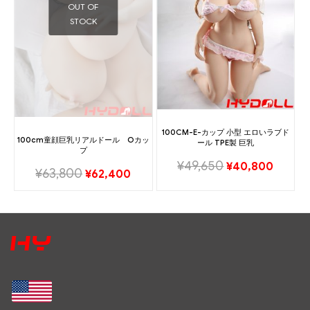
OUT OF
STOCK
100CM-E-カップ 小型 エロいラブド
100cm童顔巨乳リアルドール Oカッ
ール TPE製 巨乳
プ
¥
49,650
¥
40,800
¥
63,800
¥
62,400