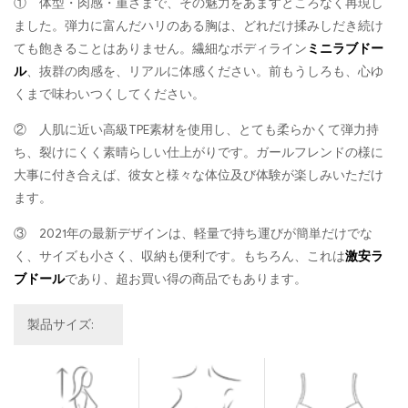
① 体型・肉感・重さまで、その魅力をあますところなく再現し
ました。弾力に富んだハリのある胸は、どれだけ揉みしだき続け
ても飽きることはありません。繊細なボディライン
ミニラブドー
ル
、抜群の肉感を、リアルに体感ください。前もうしろも、心ゆ
くまで味わいつくしてください。
② 人肌に近い高級TPE素材を使用し、とても柔らかくて弾力持
ち、裂けにくく素晴らしい仕上がりです。ガールフレンドの様に
大事に付き合えば、彼女と様々な体位及び体験が楽しみいただけ
ます。
③ 2021年の最新デザインは、軽量で持ち運びが簡単だけでな
く、サイズも小さく、収納も便利です。もちろん、これは
激安ラ
ブドール
であり、超お買い得の商品でもあります。
製品サイズ: