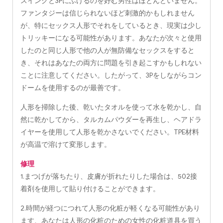
スイングと3Pにふけるのを好む男性はほとんどいません。
ファンタジーは信じられないほど刺激的かもしれません
が、特にセックス人形でそれをしているとき、現実は少し
トリッキーになる可能性があります。あなたが次々と使用
したのと同じ人形で他の人が無防備なセックスをすると
き、それはあなたの両方に問題を引き起こすかもしれない
ことに注意してください。したがって、3Pをしながらコン
ドームを使用するのが最善です。
人形を掃除した後、乾いたタオルを使って水を乾かし、自
然に乾かしてから、タルカムパウダーを再生し、ヘアドラ
イヤーを使用して人形を乾かさないでください。TPE材料
が高温で溶けて変形します。
修理
1.まつげが落ちたり、皮膚が折れたりした場合は、502接
着剤を使用して貼り付けることができます。
2.時間が経つにつれて人形の化粧が軽くなる可能性があり
ます、あなたは人形の化粧のための女性の化粧道具を買う