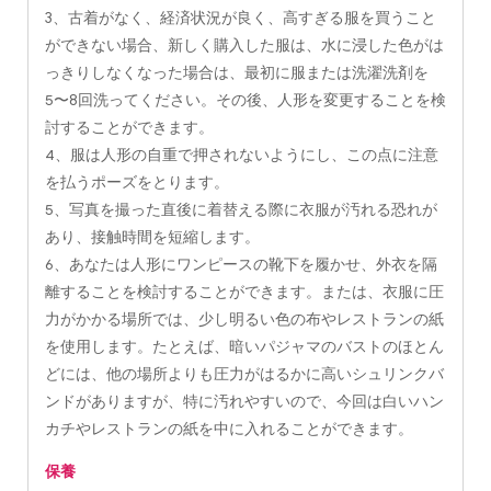
3、古着がなく、経済状況が良く、高すぎる服を買うこと
ができない場合、新しく購入した服は、水に浸した色がは
っきりしなくなった場合は、最初に服または洗濯洗剤を
5〜8回洗ってください。その後、人形を変更することを検
討することができます。
4、服は人形の自重で押されないようにし、この点に注意
を払うポーズをとります。
5、写真を撮った直後に着替える際に衣服が汚れる恐れが
あり、接触時間を短縮します。
6、あなたは人形にワンピースの靴下を履かせ、外衣を隔
離することを検討することができます。または、衣服に圧
力がかかる場所では、少し明るい色の布やレストランの紙
を使用します。たとえば、暗いパジャマのバストのほとん
どには、他の場所よりも圧力がはるかに高いシュリンクバ
ンドがありますが、特に汚れやすいので、今回は白いハン
カチやレストランの紙を中に入れることができます。
保養