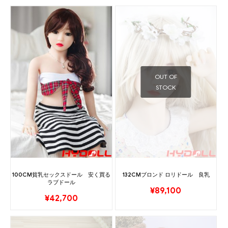
OUT OF
STOCK
100CM貧乳セックスドール 安く買る
132CMブロンド ロリドール 良乳
ラブドール
¥
89,100
¥
42,700