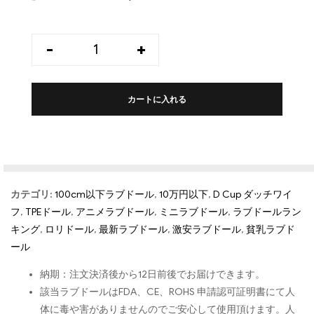
-
+
カートに入れる
カテゴリ:
100cm以下ラブドール
,
10万円以下
,
D Cup ダッチワイ
フ
,
TPEドール
,
アニメラブドール
,
ミニラブドール
,
ラブドールラン
キング
,
ロリドール
,
最新ラブドール
,
激安ラブドール
,
貧乳ラブド
ール
納期：注文決済後から12日前後でお届けできます。
該当ラブドールはFDA、CE、ROHS 申請認可証明書にて人
体に毒や害がありませんのでご安心して使用頂けます。人