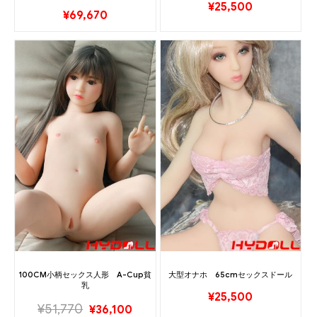
¥
25,500
¥
69,670
100CM小柄セックス人形 A-Cup貧
大型オナホ 65cmセックスドール
乳
¥
25,500
¥
51,770
¥
36,100