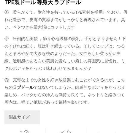
TPE製ドール 等身大 ラブドール
① 柔らかくて、耐久性を持っているTPE素材を採用しており、優
れた造形で、皮膚の質感までがしっかりと再現されています。臭
い、ベタつきを最大限にカットします
② 圧倒的な美貌 ，触り心地抜群の美乳、手がとまりません！下
のくびれは細く、腹は引き締まっている。そしてヒップは、つる
んとまろやかで大きな桃のようだった。女性らしい柔らかい曲
線、透明感のある白い美肌と愛らしい癒しの雰囲気に見惚れ、ミ
クルボディをたっぷり味わわせてみませんか？
③ 完璧なまでの女性を好き放題楽しむことができるのが、こち
らの
ラブドール
ではないでしょうか。肉感的なボディをたっぷり
楽しめ、バックからの挿入も気持ち良くて、ネットリと絡みつく
膣内は、程よい抵抗があって気持ち良いです。
製品サイズ: