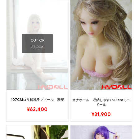
OUT OF
STOCK
107CMロリ貧乳ラブドール 激安
オナホール 収納しやすい65cmミニ
ドール
¥
62,400
¥
31,900