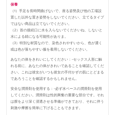
保養
（1）手足を長時間曲げないで、座る姿勢及び他の工場設
置した以外な置き姿勢をしないでください、立てるタイプ
ではない商品は立てないでください。
（2）首の接続口に水を入らないでくださいね、しないと
水による錆になる可能性がありま。
（3）特別な材質なので、染色されやすいから、色が濃く
或は色が落ちやすい服を着用しないでください。
あなたの体をきれいにしてください：-セックス人形に触
れる前に、あなたの体がきれいであることを確認してくだ
さい。これは彼女がいつも彼女の手付かずの肌にとどまる
であろうことを確認するかもしれません。
安全な潤滑剤を使用する：-必ず水ベースの潤滑剤を使用
してください。潤滑剤は性的興奮の重要な部分です。それ
は膣をより深く浸透させる準備ができており、それに伴う
刺激や摩擦を簡単に下げることもできます。