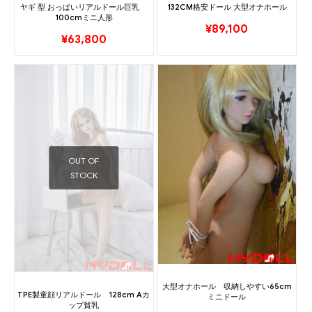
ヤギ 型 おっぱいリアルドール巨乳
132CM格安ドール 大型オナホール
100cmミニ人形
¥
89,100
¥
63,800
OUT OF
STOCK
大型オナホール 収納しやすい65cm
TPE製童顔リアルドール 128cm Aカ
ミニドール
ップ貧乳