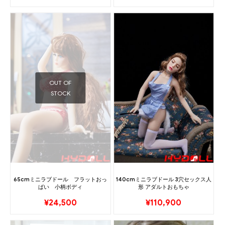
OUT OF
STOCK
65cmミニラブドール フラットおっ
140cmミニラブドール 3穴セックス人
ぱい 小柄ボディ
形 アダルトおもちゃ
¥
24,500
¥
110,900