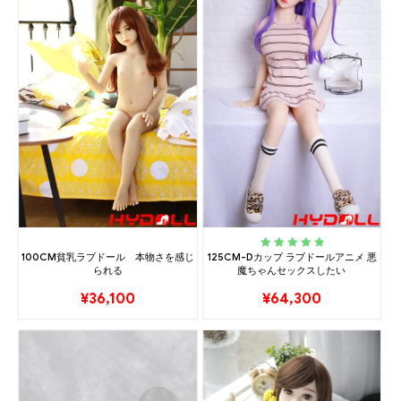
100CM貧乳ラブドール 本物さを感じ
125CM-Dカップ ラブドールアニメ 悪
Rated
5.00
out
られる
魔ちゃんセックスしたい
of 5
¥
36,100
¥
64,300