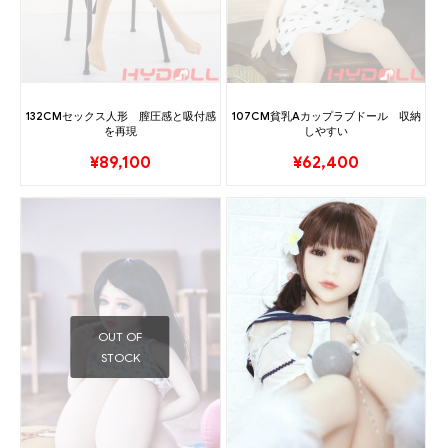
132CMセックス人形 膣圧感と吸付感
107CM貧乳Aカップラブドール 収納
を再現
しやすい
¥
89,100
¥
62,400
OUT OF
STOCK