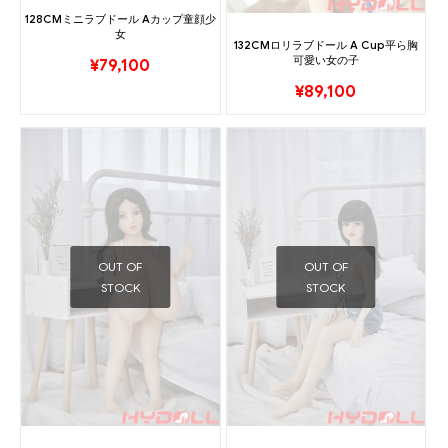
128CMミニラブドール Aカップ童顔少
女
132CMロリラブドール A Cup平ら胸
可愛い女の子
¥
79,100
¥
89,100
OUT OF
OUT OF
STOCK
STOCK