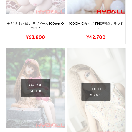
ヤギ 型 おっぱい ラブドール100cm O
100CM Cカップ TPE製可愛いラブド
カップ
ール
¥
63,800
¥
42,700
OUT OF
OUT OF
STOCK
STOCK