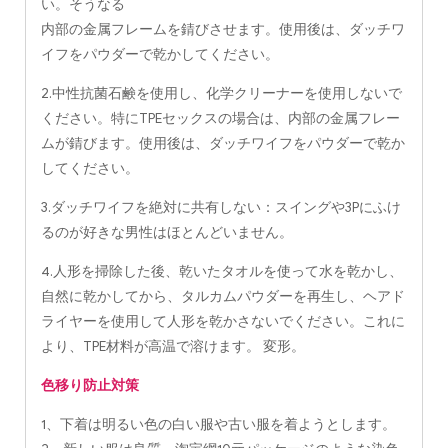
い。そうなる
内部の金属フレームを錆びさせます。使用後は、ダッチワ
イフをパウダーで乾かしてください。
2.中性抗菌石鹸を使用し、化学クリーナーを使用しないで
ください。特にTPEセックスの場合は、内部の金属フレー
ムが錆びます。使用後は、ダッチワイフをパウダーで乾か
してください。
3.ダッチワイフを絶対に共有しない：スイングや3Pにふけ
るのが好きな男性はほとんどいません。
4.人形を掃除した後、乾いたタオルを使って水を乾かし、
自然に乾かしてから、タルカムパウダーを再生し、ヘアド
ライヤーを使用して人形を乾かさないでください。これに
より、TPE材料が高温で溶けます。 変形。
色移り防止対策
1、下着は明るい色の白い服や古い服を着ようとします。