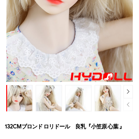
132CMブロンド ロリドール 良乳『小笠原 心葉 』