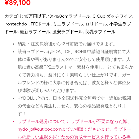
¥
89,100
カテゴリ:
10万円以下
,
131-150cmラブドール
,
C Cup ダッチワイフ
,
Irontechdoll
,
TPEドール
,
ミニラブドール
,
ロリドール
,
小学生ラブ
ドール
,
最新ラブドール
,
激安ラブドール
,
良乳ラブドール
納期：注文決済後から12日前後でお届けできます。
該当ラブドールはFDA、CE、ROHS 申請認可証明書にて人
体に毒や害がありませんのでご安心して使用頂けます。人
肌に近い高級TPEエラストマー素材を使用し、とても柔らか
くて弾力持ち、裂けにくく素晴らしい仕上がりです。ガー
ルフレンドの様に大事に付き合えば、彼女と様々な体位及
び体験が楽しみいただけます。
HYDOLL.JPでは、日本全国送料完全無料です！追加の税関
の代金なども発生しません。安心の検品後発送となりま
す！
ラブドール処分について： ラブドールが不要になった際、
hydolljp@outlook.com
までご相談くださいませ。ラブドー
ルの新しい里親を探すための買取サービスを行っている専