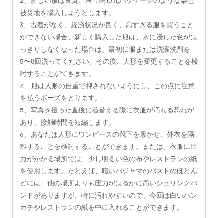
2、新しい服は良質、淘宝網10元パッケージのような染色
被災地を購入しようとします。
3、古着がなく、経済状況が良く、高すぎる服を買うこと
ができない場合、新しく購入した服は、水に浸した色がは
っきりしなくなった場合は、最初に服または洗濯洗剤を
5〜8回洗ってください。その後、人形を変更することを検
討することができます。
4、服は人形の自重で押されないようにし、この点に注意
を払うポーズをとります。
5、写真を撮った直後に着替える際に衣服が汚れる恐れが
あり、接触時間を短縮します。
6、あなたは人形にワンピースの靴下を履かせ、外衣を隔
離することを検討することができます。または、衣服に圧
力がかかる場所では、少し明るい色の布やレストランの紙
を使用します。たとえば、暗いパジャマのバストのほとん
どには、他の場所よりも圧力がはるかに高いシュリンクバ
ンドがありますが、特に汚れやすいので、今回は白いハン
カチやレストランの紙を中に入れることができます。