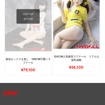
OUT OF
STOCK
100CM人気格安ラブドール リアルな
疑似セックスを楽し 128CM可愛いラ
貧乳体験
ブドール
¥
36,100
¥
79,100