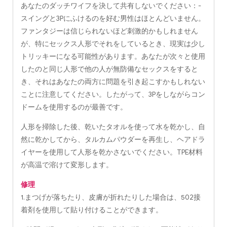
あなたのダッチワイフを決して共有しないでください：-
スイングと3Pにふけるのを好む男性はほとんどいません。
ファンタジーは信じられないほど刺激的かもしれません
が、特にセックス人形でそれをしているとき、現実は少し
トリッキーになる可能性があります。あなたが次々と使用
したのと同じ人形で他の人が無防備なセックスをすると
き、それはあなたの両方に問題を引き起こすかもしれない
ことに注意してください。したがって、3Pをしながらコン
ドームを使用するのが最善です。
人形を掃除した後、乾いたタオルを使って水を乾かし、自
然に乾かしてから、タルカムパウダーを再生し、ヘアドラ
イヤーを使用して人形を乾かさないでください。TPE材料
が高温で溶けて変形します。
修理
1.まつげが落ちたり、皮膚が折れたりした場合は、502接
着剤を使用して貼り付けることができます。