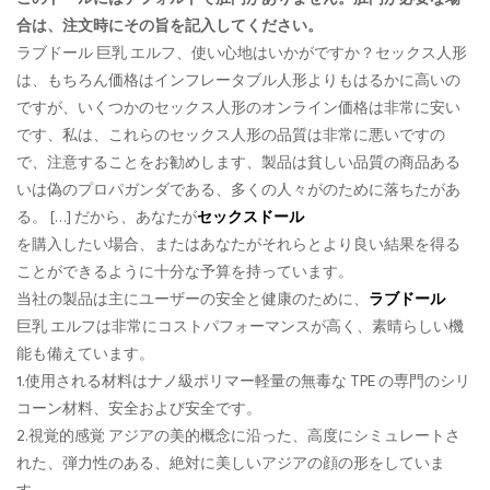
合は、注文時にその旨を記入してください。
ラブドール 巨乳 エルフ、使い心地はいかがですか？セックス人形
は、もちろん価格はインフレータブル人形よりもはるかに高いの
ですが、いくつかのセックス人形のオンライン価格は非常に安い
です、私は、これらのセックス人形の品質は非常に悪いですの
で、注意することをお勧めします、製品は貧しい品質の商品ある
いは偽のプロパガンダである、多くの人々がのために落ちたがあ
る。 […] だから、あなたが
セックスドール
を購入したい場合、またはあなたがそれらとより良い結果を得る
ことができるように十分な予算を持っています。
当社の製品は主にユーザーの安全と健康のために、
ラブドール
巨乳 エルフは非常にコストパフォーマンスが高く、素晴らしい機
能も備えています。
1.使用される材料はナノ級ポリマー軽量の無毒な TPE の専門のシリ
コーン材料、安全および安全です。
2.視覚的感覚 アジアの美的概念に沿った、高度にシミュレートさ
れた、弾力性のある、絶対に美しいアジアの顔の形をしていま