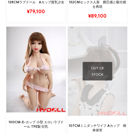
132CMセックス人形 膣圧感と吸付感
128CMラブドール Aカップ貧乳少女
を再現
¥
79,100
¥
89,100
OUT OF
STOCK
100CM-E-カップ 小型 エロいラブド
107CMミニダッチワイフ Aカップ 簡
ール TPE製 巨乳
単保管