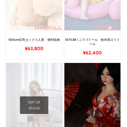
100cm巨乳セックス人形 便利収納
107CMミニラブドール 欧米系ロリド
ール
¥
63,800
¥
62,400
OUT OF
STOCK