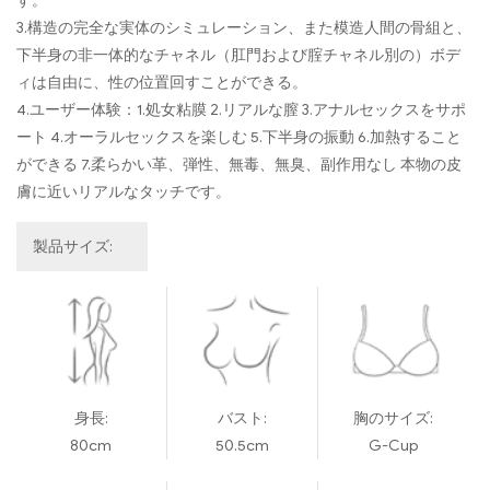
す。
3.構造の完全な実体のシミュレーション、また模造人間の骨組と、
下半身の非一体的なチャネル（肛門および腟チャネル別の）ボデ
ィは自由に、性の位置回すことができる。
4.ユーザー体験：1.処女粘膜 2.リアルな膣 3.アナルセックスをサポ
ート 4.オーラルセックスを楽しむ 5.下半身の振動 6.加熱すること
ができる 7.柔らかい革、弾性、無毒、無臭、副作用なし 本物の皮
膚に近いリアルなタッチです。
製品サイズ:
身長:
バスト:
胸のサイズ:
80cm
50.5cm
G-Cup