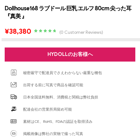
Dollhouse168 ラブドール 巨乳 エルフ 80cm 尖った耳
『真美 』
¥
38,380
(
0
Customer Reviews)
Rated
2
5.00
out
of 5 based
on
customer
ratings
HYDOLLのお客様へ
秘密厳守で配達員でさえわからない厳重な梱包
出荷する前に写真で商品を確認可能
日本全国送料無料、消費税と関税は弊社負担
配達会社の営業所局留め可能
素材はCE、RoHS、FDAの認証を取得済み
掲載画像は弊社の実物で撮った写真