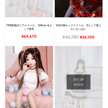
TPE製童顔リアルドール 128cm Aカ
100CMセックスドール Eカップ柔ら
ップ貧乳
かいおっぱい
¥
69,670
¥
45,780
¥
36,100
OUT OF
STOCK