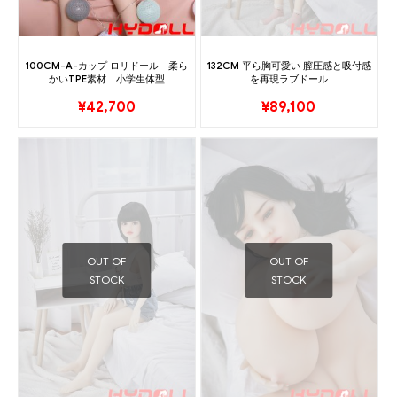
100CM-A-カップ ロリドール 柔ら
132CM 平ら胸可愛い 膣圧感と吸付感
かいTPE素材 小学生体型
を再現ラブドール
¥
42,700
¥
89,100
OUT OF
OUT OF
STOCK
STOCK