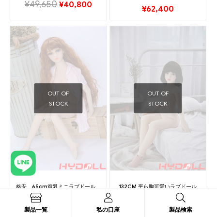
¥
49,650
¥
40,800
¥
62,400
OUT OF
OUT OF
STOCK
STOCK
格安 65cm貧乳ミニラブドール
132CM 平ら胸可愛いラブドール
¥
22,700
¥
89,100
製品一覧
私の口座
製品検索