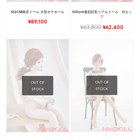
132CM格安ドール 大型オナホール
100cm童顔巨乳リアルドール Oカッ
プ
¥
89,100
¥
63,800
¥
62,400
OUT OF
OUT OF
STOCK
STOCK