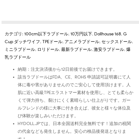
カテゴリ:
100cm以下ラブドール
,
10万円以下
,
Dollhouse 168
,
G
Cup ダッチワイフ
,
TPEドール
,
アニメラブドール
,
セックスドール
,
ミニラブドール
,
ロリドール
,
最新ラブドール
,
激安ラブドール
,
爆
乳ラブドール
納期：注文決済後から12日前後でお届けできます。
該当ラブドールはFDA、CE、ROHS 申請認可証明書にて人
体に毒や害がありませんのでご安心して使用頂けます。人
肌に近い高級TPEエラストマー素材を使用し、とても柔らか
くて弾力持ち、裂けにくく素晴らしい仕上がりです。ガー
ルフレンドの様に大事に付き合えば、彼女と様々な体位及
び体験が楽しみいただけます。
HYDOLL.JPでは、日本全国送料完全無料です！追加の税関
の代金なども発生しません。安心の検品後発送となりま