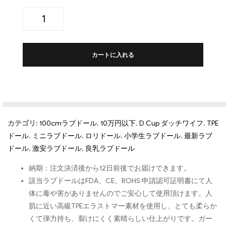
カートに入れる
カテゴリ:
100cmラブドール
,
10万円以下
,
D Cup ダッチワイフ
,
TPE
ドール
,
ミニラブドール
,
ロリドール
,
小学生ラブドール
,
最新ラブ
ドール
,
激安ラブドール
,
良乳ラブドール
納期：注文決済後から12日前後でお届けできます。
該当ラブドールはFDA、CE、ROHS 申請認可証明書にて人
体に毒や害がありませんのでご安心して使用頂けます。人
肌に近い高級TPEエラストマー素材を使用し、とても柔らか
くて弾力持ち、裂けにくく素晴らしい仕上がりです。ガー