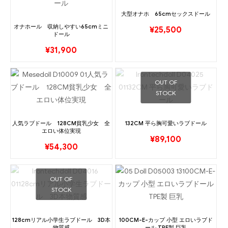
大型オナホ 65cmセックスドール
オナホール 収納しやすい65cmミニ
¥
25,500
ドール
¥
31,900
OUT OF
STOCK
人気ラブドール 128CM貧乳少女 全
132CM 平ら胸可愛いラブドール
エロい体位実現
¥
89,100
¥
54,300
OUT OF
STOCK
128cmリアル小学生ラブドール 3D本
100CM-E-カップ 小型 エロいラブド
物質感
ール TPE製 巨乳