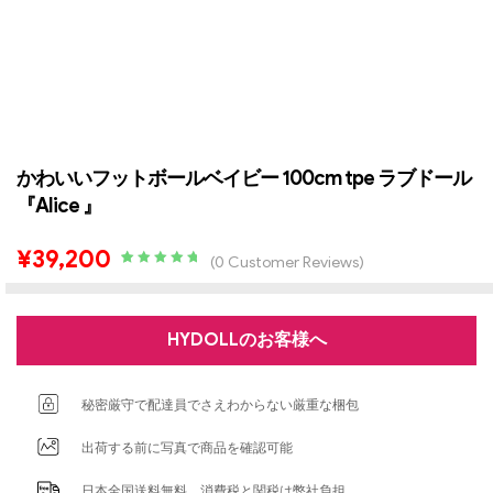
かわいいフットボールベイビー 100cm tpe ラブドール
『Alice 』
¥
39,200
(
0
Customer Reviews)
Rated
2
5.00
out
of 5 based
on
customer
ratings
HYDOLLのお客様へ
秘密厳守で配達員でさえわからない厳重な梱包
出荷する前に写真で商品を確認可能
日本全国送料無料、消費税と関税は弊社負担