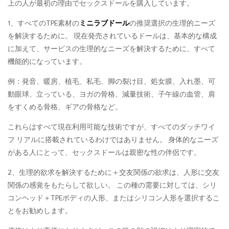
上の人が最初の理由でセックスドールを購入しています。
1、すべてのTPE素材の
ミニラブドール
の推奨選択の生理的ニーズ
を解決するために。 現在発売されているドールは、基本的な構成
に加えて、サービスの生理的なニーズを解決するために、すべて
機能的になっています。
例：発音、暖房、植毛、私毛、脚の裂け目、処女膜、入れ墨、可
動眼球、立っている、ヨガの骨格、減量技術、子午線の血管、肩
をすくめる骨格、ギアの骨格など。
これらはすべて現在利用可能な技術ですが、すべてのダッチワイ
フ リアルに搭載されているわけではありません。 身体的なニーズ
がある人にとって、セックスドールは親密な性の伴侶です。
2、生理的欲求を解決するために＋交友関係の欲求は、人形に交友
関係の感覚をもたらして欲しい。 この種の需要に対しては、シリ
コンヘッド＋TPEボディの人形、またはシリコン人形を選択するこ
とをお勧めします。