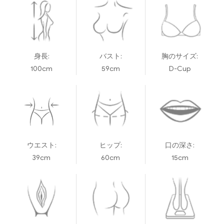
身長:
バスト:
胸のサイズ:
100cm
59cm
D-Cup
ウエスト:
ヒップ:
口の深さ:
39cm
60cm
15cm