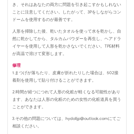
き、それはあなたの両方に問題を引き起こすかもしれない
ことに注意してください。したがって、3Pをしながらコン
ドームを使用するのが最善です。
人形を掃除した後、乾いたタオルを使って水を乾かし、自
然に乾かしてから、タルカムパウダーを再生し、ヘアドラ
イヤーを使用して人形を乾かさないでください。TPE材料
が高温で溶けて変形します。
修理
1.まつげが落ちたり、皮膚が折れたりした場合は、502接
着剤を使用して貼り付けることができます。
2.時間が経つにつれて人形の化粧が軽くなる可能性があり
ます、あなたは人形の化粧のための女性の化粧道具を買う
ことができます。
3.その他の問題については、
hydolljp@outlook.com
にてご
相談ください。