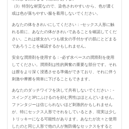
（3）特別な材質なので、染色されやすいから、色が濃く
或は色が落ちやすい服を着用しないでください。
あなたの体をきれいにしてください：-セックス人形に触
れる前に、あなたの体がきれいであることを確認してくだ
さい。これは彼女がいつも彼女の手付かずの肌にとどまる
であろうことを確認するかもしれません。
安全な潤滑剤を使用する：-必ず水ベースの潤滑剤を使用
してください。潤滑剤は性的興奮の重要な部分です。それ
は膣をより深く浸透させる準備ができており、それに伴う
刺激や摩擦を簡単に下げることもできます。
あなたのダッチワイフを決して共有しないでください：-
スイングと3Pにふけるのを好む男性はほとんどいません。
ファンタジーは信じられないほど刺激的かもしれません
が、特にセックス人形でそれをしているとき、現実は少し
トリッキーになる可能性があります。あなたが次々と使用
したのと同じ人形で他の人が無防備なセックスをすると