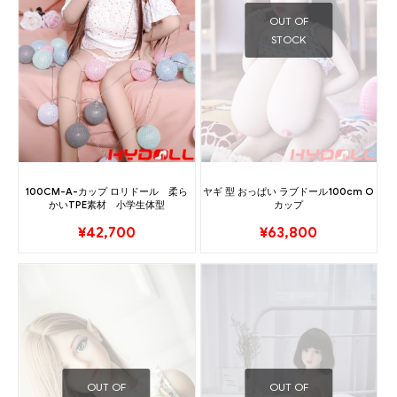
OUT OF
STOCK
100CM-A-カップ ロリドール 柔ら
ヤギ 型 おっぱい ラブドール100cm O
かいTPE素材 小学生体型
カップ
¥
42,700
¥
63,800
OUT OF
OUT OF