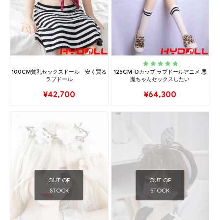
100CM貧乳セックスドール 安く買る
125CM-Dカップ ラブドールアニメ 悪
Rated
5.00
out
ラブドール
魔ちゃんセックスしたい
of 5
¥
42,700
¥
64,300
OUT OF
OUT OF
STOCK
STOCK