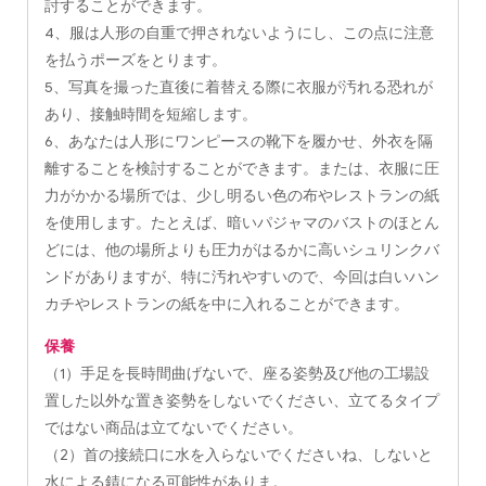
討することができます。
4、服は人形の自重で押されないようにし、この点に注意
を払うポーズをとります。
5、写真を撮った直後に着替える際に衣服が汚れる恐れが
あり、接触時間を短縮します。
6、あなたは人形にワンピースの靴下を履かせ、外衣を隔
離することを検討することができます。または、衣服に圧
力がかかる場所では、少し明るい色の布やレストランの紙
を使用します。たとえば、暗いパジャマのバストのほとん
どには、他の場所よりも圧力がはるかに高いシュリンクバ
ンドがありますが、特に汚れやすいので、今回は白いハン
カチやレストランの紙を中に入れることができます。
保養
（1）手足を長時間曲げないで、座る姿勢及び他の工場設
置した以外な置き姿勢をしないでください、立てるタイプ
ではない商品は立てないでください。
（2）首の接続口に水を入らないでくださいね、しないと
水による錆になる可能性がありま。