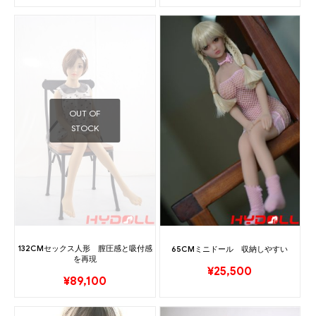
OUT OF
STOCK
132CMセックス人形 膣圧感と吸付感
65CMミニドール 収納しやすい
を再現
¥
25,500
¥
89,100