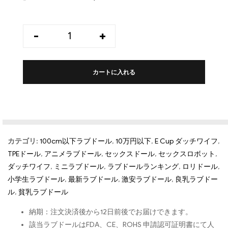
-
+
カートに入れる
カテゴリ:
100cm以下ラブドール
,
10万円以下
,
E Cup ダッチワイフ
,
TPEドール
,
アニメラブドール
,
セックスドール
,
セックスロボット
,
ダッチワイフ
,
ミニラブドール
,
ラブドールランキング
,
ロリドール
,
小学生ラブドール
,
最新ラブドール
,
激安ラブドール
,
良乳ラブドー
ル
,
貧乳ラブドール
納期：注文決済後から12日前後でお届けできます。
該当ラブドールはFDA、CE、ROHS 申請認可証明書にて人