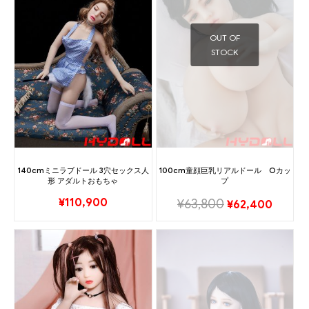
OUT OF
STOCK
140cmミニラブドール 3穴セックス人
100cm童顔巨乳リアルドール Oカッ
形 アダルトおもちゃ
プ
¥
110,900
¥
63,800
¥
62,400