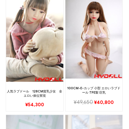
100CM-E-カップ 小型 エロいラブド
人気ラブドール 128CM貧乳少女 全
ール TPE製 巨乳
エロい体位実現
¥
49,650
¥
40,800
¥
54,300