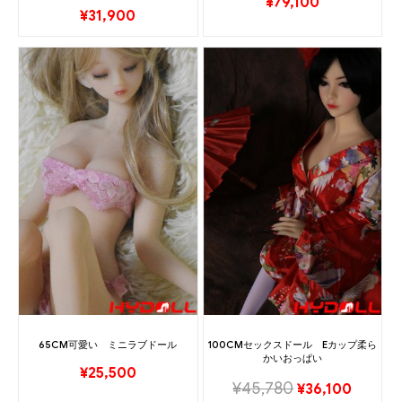
¥
79,100
¥
31,900
65CM可愛い ミニラブドール
100CMセックスドール Eカップ柔ら
かいおっぱい
¥
25,500
¥
45,780
¥
36,100