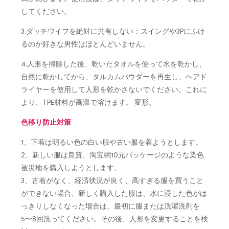
してください。
3.ダッチワイフを絶対に共有しない：スイングや3Pにふけ
るのが好きな男性はほとんどいません。
4.人形を掃除した後、乾いたタオルを使って水を乾かし、
自然に乾かしてから、タルカムパウダーを再生し、ヘアド
ライヤーを使用して人形を乾かさないでください。これに
より、TPE材料が高温で溶けます。 変形。
色移り防止対策
1、下着は明るい色の白い服や古い服を着ようとします。
2、新しい服は良質、淘宝網10元パッケージのような染色
被災地を購入しようとします。
3、古着がなく、経済状況が良く、高すぎる服を買うこと
ができない場合、新しく購入した服は、水に浸した色がは
っきりしなくなった場合は、最初に服または洗濯洗剤を
5〜8回洗ってください。その後、人形を変更することを検