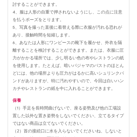
討することができます。
4、服は人形の自重で押されないようにし、この点に注意
を払うポーズをとります。
5、写真を撮った直後に着替える際に衣服が汚れる恐れが
あり、接触時間を短縮します。
6、あなたは人形にワンピースの靴下を履かせ、外衣を隔
離することを検討することができます。または、衣服に圧
力がかかる場所では、少し明るい色の布やレストランの紙
を使用します。たとえば、暗いパジャマのバストのほとん
どには、他の場所よりも圧力がはるかに高いシュリンクバ
ンドがありますが、特に汚れやすいので、今回は白いハン
カチやレストランの紙を中に入れることができます。
保養
（1）手足を長時間曲げないで、座る姿勢及び他の工場設
置した以外な置き姿勢をしないでください、立てるタイプ
ではない商品は立てないでください。
（2）首の接続口に水を入らないでくださいね、しないと