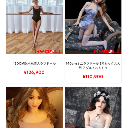
150CM欧米系美人ラブドール
140cmミニラブドール 3穴セックス人
形 アダルトおもちゃ
¥
126,900
¥
110,900