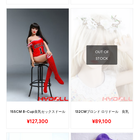
OUT OF
STOCK
155CM B-Cup良乳セックスドール
132CMブロンド ロリドール 良乳
¥
127,300
¥
89,100