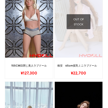
OUT OF
STOCK
155CM目閉じ美人ラブドール
格安 65cm貧乳ミニラブドール
¥
127,300
¥
22,700