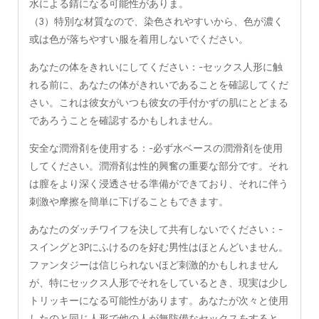
水による錆になる可能性がありま。
（3）特別な材質なので、染色されやすいから、色が濃く
或は色が落ちやすい服を着用しないでください。
あなたの体をきれいにしてください：-セックス人形に触
れる前に、あなたの体がきれいであることを確認してくだ
さい。これは彼女がいつも彼女の手付かずの肌にとどまる
であろうことを確認するかもしれません。
安全な潤滑剤を使用する：-必ず水ベースの潤滑剤を使用
してください。潤滑剤は性的興奮の重要な部分です。それ
は膣をより深く浸透させる準備ができており、それに伴う
刺激や摩擦を簡単に下げることもできます。
あなたのダッチワイフを決して共有しないでください：-
スイングと3Pにふけるのを好む男性はほとんどいません。
ファンタジーは信じられないほど刺激的かもしれません
が、特にセックス人形でそれをしているとき、現実は少し
トリッキーになる可能性があります。あなたが次々と使用
したのと同じ人形で他の人が無防備なセックスをすると