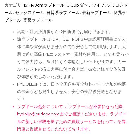
カテゴリ:
151-160cmラブドール
,
C Cup ダッチワイフ
,
シリコンド
ール
,
セックスドール
,
日韓系ラブドール
,
最新ラブドール
,
良乳ラ
ブドール
,
高級ラブドール
納期：注文決済後から12日前後でお届けできます。
該当ラブドールはFDA、CE、ROHS 申請認可証明書にて人
体に毒や害がありませんのでご安心して使用頂けます。人
肌に近い高級TPEエラストマー素材を使用し、とても柔らか
くて弾力持ち、裂けにくく素晴らしい仕上がりです。ガー
ルフレンドの様に大事に付き合えば、彼女と様々な体位及
び体験が楽しみいただけます。
HYDOLL.JPでは、日本全国送料完全無料です！追加の税関
の代金なども発生しません。安心の検品後発送となりま
す！
ラブドール処分について： ラブドールが不要になった際、
hydolljp@outlook.com
までご相談くださいませ。ラブドー
ルの新しい里親を探すための買取サービスを行っている専
門店と提携させていただいております。