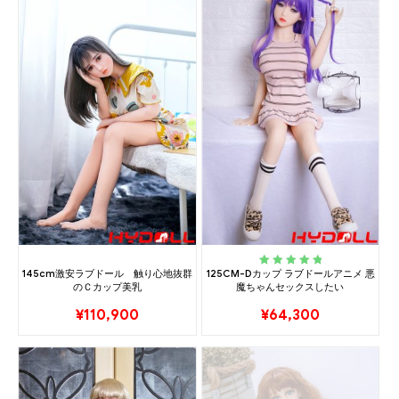
145cm激安ラブドール 触り心地抜群
125CM-Dカップ ラブドールアニメ 悪
Rated
5.00
out
のＣカップ美乳
魔ちゃんセックスしたい
of 5
¥
110,900
¥
64,300