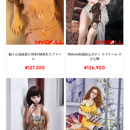
触り心地抜群の155CM美乳ラブドー
150cm肉感的なボディ ラブドール 小
ル
さな胸
¥
127,300
¥
126,900