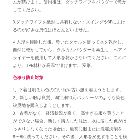
ムが錆びます。使用後は、ダッチワイフをパウダーで乾か
してください。
3.ダッチワイフを絶対に共有しない：スイングや3Pにふけ
るのが好きな男性はほとんどいません。
4.人形を掃除した後、乾いたタオルを使って水を乾かし、
自然に乾かしてから、タルカムパウダーを再生し、ヘアド
ライヤーを使用して人形を乾かさないでください。これに
より、TPE材料が高温で溶けます。 変形。
色移り防止対策
1、下着は明るい色の白い服や古い服を着ようとします。
2、新しい服は良質、淘宝網10元パッケージのような染色
被災地を購入しようとします。
3、古着がなく、経済状況が良く、高すぎる服を買うこと
ができない場合、新しく購入した服は、水に浸した色がは
っきりしなくなった場合は、最初に服または洗濯洗剤を
5〜8回洗ってください。その後、人形を変更することを検