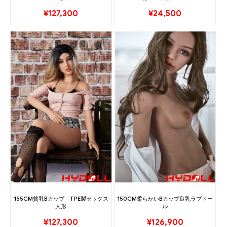
¥
127,300
¥
24,500
155CM貧乳Bカップ TPE製セックス
150CM柔らかいBカップ良乳ラブドー
人形
ル
¥
127,300
¥
126,900