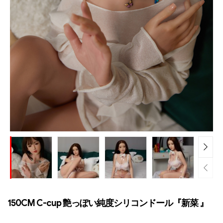
150CM C-cup 艶っぽい純度シリコンドール『新菜 』