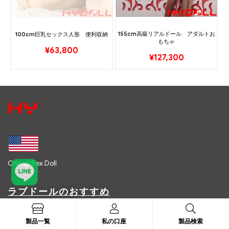
155cm高級リアルドール アダルトお
100cm巨乳セックス人形 便利収納
もちゃ
¥
63,800
¥
127,300
Cheap Sex Doll
ラブドールのおすすめ
ラブドール
製品一覧
私の口座
製品検索
ラブドールランキング