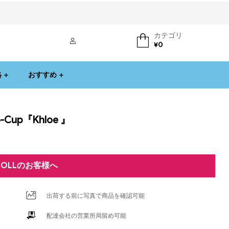
カテゴリ
ログイン
¥
0
格
おすすめ
up『Khloe 』
DOLLのお客様へ
出荷する前に写真で商品を確認可能
配達会社の営業所局留め可能