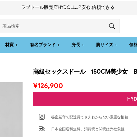
ラブドール販売店HYDOLL.JP安心.信頼できる
材質
有名ブランド
身長
胸サイズ
価
高級セックスドール 150CM美少女 B-C
¥
126,900
HY
秘密厳守で配達員でさえわからない厳重な梱包
日本全国送料無料、消費税と関税は弊社負担