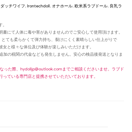
up ダッチワイフ
,
Irontechdoll
,
オナホール
,
欧米系ラブドール
,
良乳ラ
す。
認可証明書にて人体に毒や害がありませんのでご安心して使用頂けます。
し、とても柔らかくて弾力持ち、裂けにくく素晴らしい仕上がりで
彼女と様々な体位及び体験が楽しみいただけます。
です！追加の税関の代金なども発生しません。安心の検品後発送となりま
になった際、
hydolljp@outlook.com
までご相談くださいませ。ラブド
行っている専門店と提携させていただいております。