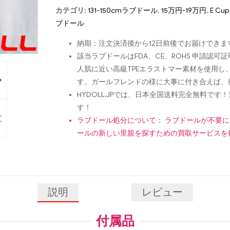
カテゴリ:
131-150cmラブドール
,
15万円-19万円
,
E C
ブドール
納期：注文決済後から12日前後でお届けできま
該当ラブドールはFDA、CE、ROHS 申請
人肌に近い高級TPEエラストマー素材を使用
す。ガールフレンドの様に大事に付き合えば、
HYDOLL.JPでは、日本全国送料完全無料
す！
ラブドール処分について： ラブドールが不要
ールの新しい里親を探すための買取サービスを
説明
レビュー
付属品