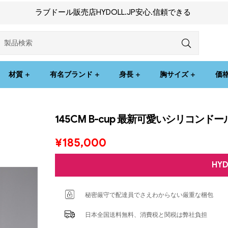
ラブドール販売店HYDOLL.JP安心.信頼できる
材質
有名ブランド
身長
胸サイズ
価
145CM B-cup 最新可愛いシリコンド
¥
185,000
HY
秘密厳守で配達員でさえわからない厳重な梱包
日本全国送料無料、消費税と関税は弊社負担