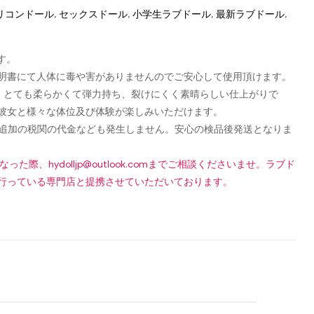
リコンドール
,
セックスドール
,
小学生ラブドール
,
最新ラブドール
,
す。
認可証明書にて人体に毒や害がありませんのでご安心して使用頂けます。
し、とても柔らかくて弾力持ち、裂けにくく素晴らしい仕上がりで
彼女と様々な体位及び体験が楽しみいただけます。
です！追加の税関の代金なども発生しません。安心の検品後発送となりま
になった際、
hydolljp@outlook.com
までご相談くださいませ。ラブド
行っている専門店と提携させていただいております。