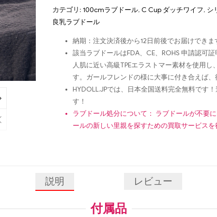
カテゴリ:
100cmラブドール
,
C Cup ダッチワイフ
,
シ
良乳ラブドール
納期：注文決済後から12日前後でお届けできま
該当ラブドールはFDA、CE、ROHS 申請
人肌に近い高級TPEエラストマー素材を使用
す。ガールフレンドの様に大事に付き合えば、
HYDOLL.JPでは、日本全国送料完全無料
す！
ラブドール処分について： ラブドールが不要
ールの新しい里親を探すための買取サービスを
説明
レビュー
付属品