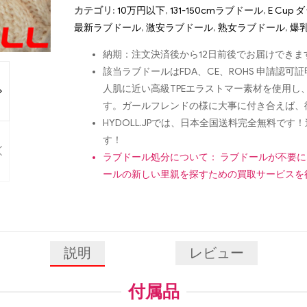
カテゴリ:
10万円以下
,
131-150cmラブドール
,
E Cup
最新ラブドール
,
激安ラブドール
,
熟女ラブドール
,
爆
納期：注文決済後から12日前後でお届けできま
該当ラブドールはFDA、CE、ROHS 申請
人肌に近い高級TPEエラストマー素材を使用
す。ガールフレンドの様に大事に付き合えば、
HYDOLL.JPでは、日本全国送料完全無料
す！
ラブドール処分について： ラブドールが不要
ールの新しい里親を探すための買取サービスを
説明
レビュー
付属品