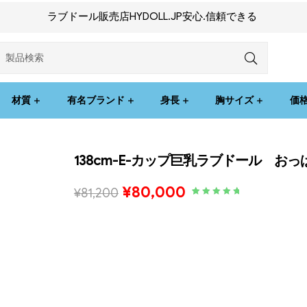
ラブドール販売店HYDOLL.JP安心.信頼できる
材質
有名ブランド
身長
胸サイズ
価
138cm-E-カップ巨乳ラブドール お
¥
80,000
¥
81,200
Rated
2
5.00
out
of 5 based
on
customer
ratings