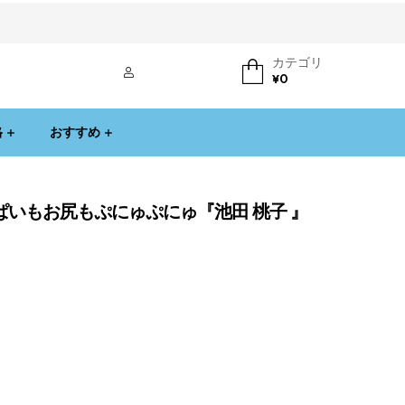
カテゴリ
ログイン
¥
0
格
おすすめ
っぱいもお尻もぷにゅぷにゅ『池田 桃子 』