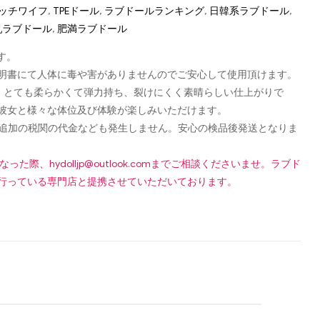
 ダッチワイフ
,
TPEドール
,
ラブドールランキング
,
日韓系ラブドール
,
乳ラブドール
,
肥満ラブドール
す。
認可証明書にて人体に毒や害がありませんのでご安心して使用頂けます。
し、とても柔らかくて弾力持ち、裂けにくく素晴らしい仕上がりで
彼女と様々な体位及び体験が楽しみいただけます。
です！追加の税関の代金なども発生しません。安心の検品後発送となりま
になった際、
hydolljp@outlook.com
までご相談くださいませ。ラブド
行っている専門店と提携させていただいております。