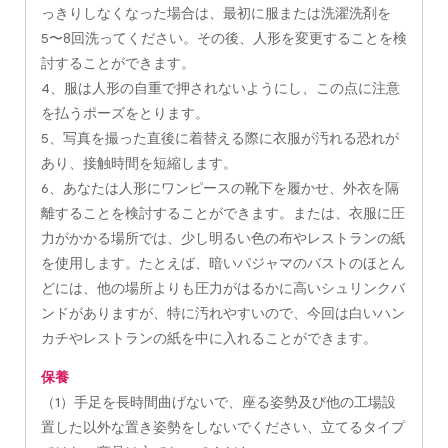
っきりしなくなった場合は、最初に服または洗濯洗剤を
5〜8回洗ってください。その後、人形を変更することを検
討することができます。
4、服は人形の自重で押されないようにし、この点に注意
を払うポーズをとります。
5、写真を撮った直後に着替える際に衣服が汚れる恐れが
あり、接触時間を短縮します。
6、あなたは人形にワンピースの靴下を履かせ、外衣を隔
離することを検討することができます。または、衣服に圧
力がかかる場所では、少し明るい色の布やレストランの紙
を使用します。たとえば、暗いパジャマのバストのほとん
どには、他の場所よりも圧力がはるかに高いシュリンクバ
ンドがありますが、特に汚れやすいので、今回は白いハン
カチやレストランの紙を中に入れることができます。
保養
（1）手足を長時間曲げないで、座る姿勢及び他の工場設
置した以外な置き姿勢をしないでください、立てるタイプ