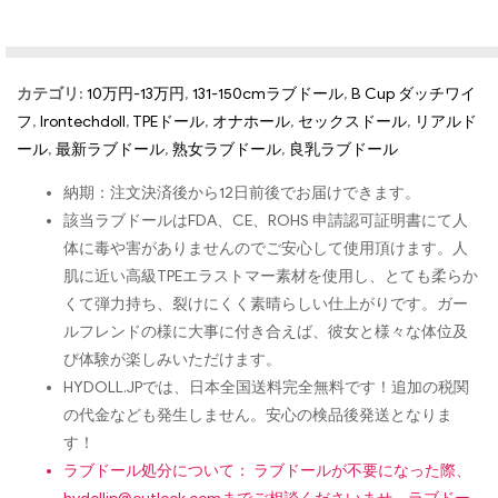
カテゴリ:
10万円-13万円
,
131-150cmラブドール
,
B Cup ダッチワイ
フ
,
Irontechdoll
,
TPEドール
,
オナホール
,
セックスドール
,
リアルド
ール
,
最新ラブドール
,
熟女ラブドール
,
良乳ラブドール
納期：注文決済後から12日前後でお届けできます。
該当ラブドールはFDA、CE、ROHS 申請認可証明書にて人
体に毒や害がありませんのでご安心して使用頂けます。人
肌に近い高級TPEエラストマー素材を使用し、とても柔らか
くて弾力持ち、裂けにくく素晴らしい仕上がりです。ガー
ルフレンドの様に大事に付き合えば、彼女と様々な体位及
び体験が楽しみいただけます。
HYDOLL.JPでは、日本全国送料完全無料です！追加の税関
の代金なども発生しません。安心の検品後発送となりま
す！
ラブドール処分について： ラブドールが不要になった際、