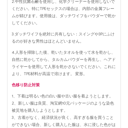
2.中性抗菌石鹸を使用し、化学クリーナーを使用しないで
ください。特にTPEセックスの場合は、内部の金属フレー
ムが錆びます。使用後は、ダッチワイフをパウダーで乾か
してください。
3.ダッチワイフを絶対に共有しない：スイングや3Pにふけ
るのが好きな男性はほとんどいません。
4.人形を掃除した後、乾いたタオルを使って水を乾かし、
自然に乾かしてから、タルカムパウダーを再生し、ヘアド
ライヤーを使用して人形を乾かさないでください。これに
より、TPE材料が高温で溶けます。 変形。
色移り防止対策
1、下着は明るい色の白い服や古い服を着ようとします。
2、新しい服は良質、淘宝網10元パッケージのような染色
被災地を購入しようとします。
3、古着がなく、経済状況が良く、高すぎる服を買うこと
ができない場合、新しく購入した服は、水に浸した色がは