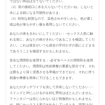
ではない商品は立てないでください。
（2）首の接続口に水を入らないでくださいね、しないと
水による錆になる可能性がありま。
（3）特別な材質なので、染色されやすいから、色が濃く
或は色が落ちやすい服を着用しないでください。
あなたの体をきれいにしてください：-セックス人形に触
れる前に、あなたの体がきれいであることを確認してくだ
さい。これは彼女がいつも彼女の手付かずの肌にとどまる
であろうことを確認するかもしれません。
安全な潤滑剤を使用する：-必ず水ベースの潤滑剤を使用
してください。潤滑剤は性的興奮の重要な部分です。それ
は膣をより深く浸透させる準備ができており、それに伴う
刺激や摩擦を簡単に下げることもできます。
あなたのダッチワイフを決して共有しないでください：-
スイングと3Pにふけるのを好む男性はほとんどいません。
ファンタジーは信じられないほど刺激的かもしれません
が、特にセックス人形でそれをしているとき、現実は少し