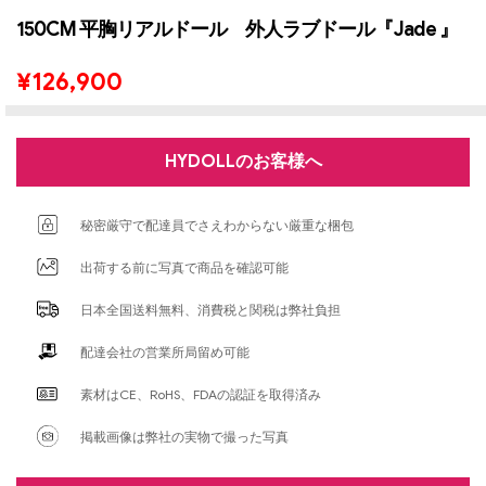
150CM 平胸リアルドール 外人ラブドール『Jade 』
¥
126,900
HYDOLLのお客様へ
秘密厳守で配達員でさえわからない厳重な梱包
出荷する前に写真で商品を確認可能
日本全国送料無料、消費税と関税は弊社負担
配達会社の営業所局留め可能
素材はCE、RoHS、FDAの認証を取得済み
掲載画像は弊社の実物で撮った写真