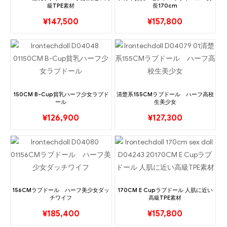
級TPE素材
長170cm
¥
147,500
¥
157,800
150CM B-Cup貧乳ハーフ少女ラブド
清楚系155CMラブドール ハーフ高校
ール
生美少女
¥
126,900
¥
127,300
156CMラブドール ハーフ美少女ダッ
170CM E Cupラブドール 人肌に近い
チワイフ
高級TPE素材
¥
185,400
¥
157,800