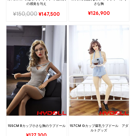
の感覚を与え
さな胸
¥
126,900
¥
150,000
¥
147,500
155CM Bカップ小さな胸のラブドール
157CM Gカップ爆乳ラブドール アダ
ルトグッズ
¥
127,300