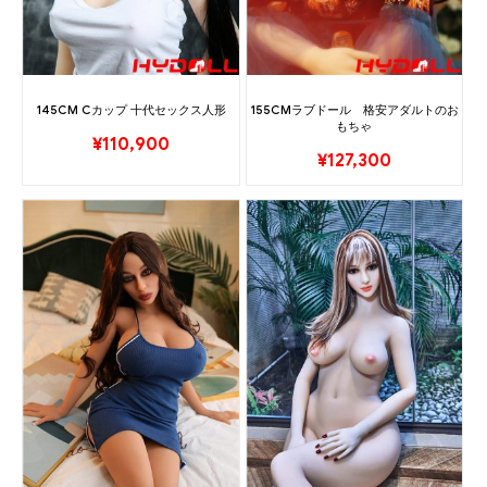
145CM Cカップ 十代セックス人形
155CMラブドール 格安アダルトのお
もちゃ
¥
110,900
¥
127,300