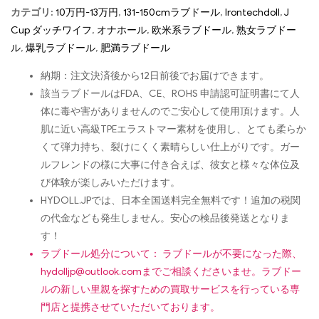
カテゴリ:
10万円-13万円
,
131-150cmラブドール
,
Irontechdoll
,
J
Cup ダッチワイフ
,
オナホール
,
欧米系ラブドール
,
熟女ラブドー
ル
,
爆乳ラブドール
,
肥満ラブドール
納期：注文決済後から12日前後でお届けできます。
該当ラブドールはFDA、CE、ROHS 申請認可証明書にて人
体に毒や害がありませんのでご安心して使用頂けます。人
肌に近い高級TPEエラストマー素材を使用し、とても柔らか
くて弾力持ち、裂けにくく素晴らしい仕上がりです。ガー
ルフレンドの様に大事に付き合えば、彼女と様々な体位及
び体験が楽しみいただけます。
HYDOLL.JPでは、日本全国送料完全無料です！追加の税関
の代金なども発生しません。安心の検品後発送となりま
す！
ラブドール処分について： ラブドールが不要になった際、
hydolljp@outlook.com
までご相談くださいませ。ラブドー
ルの新しい里親を探すための買取サービスを行っている専
門店と提携させていただいております。