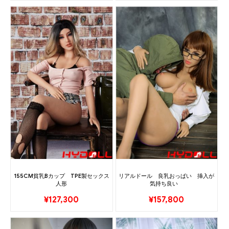
155CM貧乳Bカップ TPE製セックス
リアルドール 良乳おっぱい 挿入が
人形
気持ち良い
¥
127,300
¥
157,800