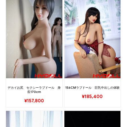
デカイお尻 セクシーラブドール 身
156CMラブドール 巨乳中出しの体験
長170cm
¥
185,400
¥
157,800