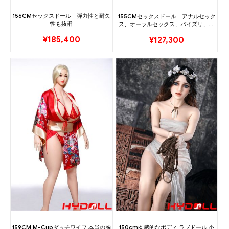
156CMセックスドール 弾力性と耐久
155CMセックスドール アナルセック
性も抜群
ス、オーラルセックス、パイズリ、プ
ッシー
¥
185,400
¥
127,300
159CM M-Cupダッチワイフ 本当の胸
150cm肉感的なボディ ラブドール 小