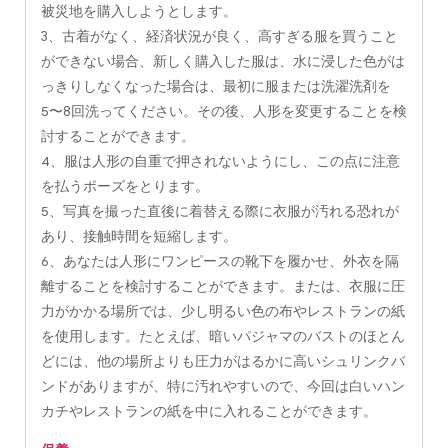
被災地を購入しようとします。
3、古着がなく、経済状況が良く、高すぎる服を買うこと
ができない場合、新しく購入した服は、水に浸した色がは
っきりしなくなった場合は、最初に服または洗濯洗剤を
5〜8回洗ってください。その後、人形を変更することを検
討することができます。
4、服は人形の自重で押されないようにし、この点に注意
を払うポーズをとります。
5、写真を撮った直後に着替える際に衣服が汚れる恐れが
あり、接触時間を短縮します。
6、あなたは人形にワンピースの靴下を履かせ、外衣を隔
離することを検討することができます。または、衣服に圧
力がかかる場所では、少し明るい色の布やレストランの紙
を使用します。たとえば、暗いパジャマのバストのほとん
どには、他の場所よりも圧力がはるかに高いシュリンクバ
ンドがありますが、特に汚れやすいので、今回は白いハン
カチやレストランの紙を中に入れることができます。