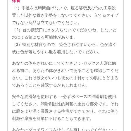
保養
（1）手足を長時間曲げないで、座る姿勢及び他の工場設
置した以外な置き姿勢をしないでください、立てるタイプ
ではない商品は立てないでください。
（2）首の接続口に水を入らないでくださいね、しないと
水による錆になる可能性がありま。
（3）特別な材質なので、染色されやすいから、色が濃く
或は色が落ちやすい服を着用しないでください。
あなたの体をきれいにしてください：-セックス人形に触
れる前に、あなたの体がきれいであることを確認してくだ
さい。これは彼女がいつも彼女の手付かずの肌にとどまる
であろうことを確認するかもしれません。
安全な潤滑剤を使用する：-必ず水ベースの潤滑剤を使用
してください。潤滑剤は性的興奮の重要な部分です。それ
は膣をより深く浸透させる準備ができており、それに伴う
刺激や摩擦を簡単に下げることもできます。
あなたのダッチワイフを決して共有しないでください：-