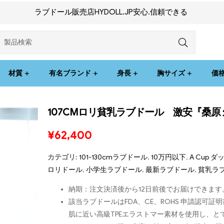
ラブドール販売店HYDOLL.JP安心.信頼できる
材質
有名ブランド
身長
胸サイズ
価
107CMロリ貧乳ラブドール 激安『桑原 
¥
62,400
カテゴリ:
101-130cmラブドール
,
10万円以下
,
A Cup 
ロリドール
,
小学生ラブドール
,
最新ラブドール
,
貧乳ラ
納期：注文決済後から12日前後でお届けできます
該当ラブドールはFDA、CE、ROHS 申請認
肌に近い高級TPEエラストマー素材を使用し、