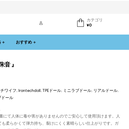
カテゴリ
ログイン
¥
0
格
おすすめ
朱音 』
ダッチワイフ
,
Irontechdoll
,
TPEドール
,
ミニラブドール
,
リアルドール
,
ブドール
。
可証明書にて人体に毒や害がありませんのでご安心して使用頂けます。人
とても柔らかくて弾力持ち、裂けにくく素晴らしい仕上がりです。ガ