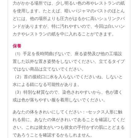
力がかかる場所では、少し明るい色の布やレストランの紙
を使用します。たとえば、暗いパジャマのバストのほとん
どには、他の場所よりも圧力がはるかに高いシュリンクバ
ンドがありますが、特に汚れやすいので、今回は白いハン
カチやレストランの紙を中に入れることができます。
保養
（1）手足を長時間曲げないで、座る姿勢及び他の工場設
置した以外な置き姿勢をしないでください、立てるタイプ
ではない商品は立てないでください。
（2）首の接続口に水を入らないでくださいね、しないと
水による錆になる可能性がありま。
（3）特別な材質なので、染色されやすいから、色が濃く
或は色が落ちやすい服を着用しないでください。
あなたの体をきれいにしてください：-セックス人形に触
れる前に、あなたの体がきれいであることを確認してくだ
さい。これは彼女がいつも彼女の手付かずの肌にとどまる
であろうことを確認するかもしれません。