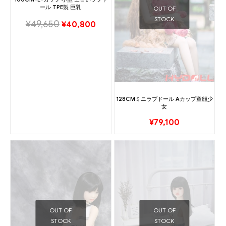
ール TPE製 巨乳
OUT OF
STOCK
¥
49,650
¥
40,800
128CMミニラブドール Aカップ童顔少
女
¥
79,100
OUT OF
OUT OF
STOCK
STOCK