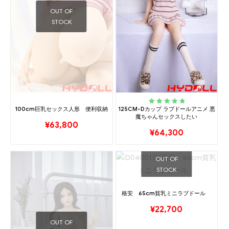
OUT OF
STOCK
100cm巨乳セックス人形 便利収納
125CM-Dカップ ラブドールアニメ 悪
Rated
5.00
out
魔ちゃんセックスしたい
of 5
¥
63,800
¥
64,300
OUT OF
STOCK
格安 65cm貧乳ミニラブドール
¥
22,700
OUT OF