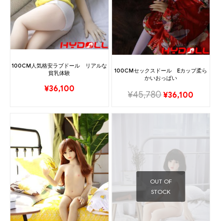
100CM人気格安ラブドール リアルな
100CMセックスドール Eカップ柔ら
貧乳体験
かいおっぱい
¥
36,100
¥
45,780
¥
36,100
OUT OF
STOCK