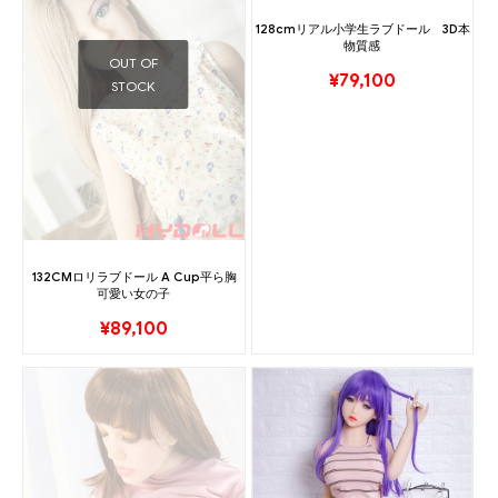
128cmリアル小学生ラブドール 3D本
物質感
OUT OF
¥
79,100
STOCK
132CMロリラブドール A Cup平ら胸
可愛い女の子
¥
89,100