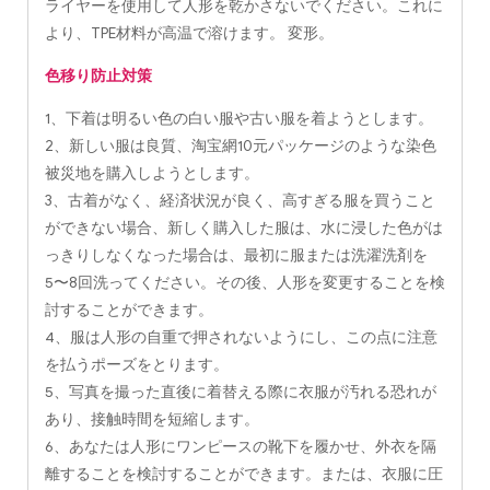
ライヤーを使用して人形を乾かさないでください。これに
より、TPE材料が高温で溶けます。 変形。
色移り防止対策
1、下着は明るい色の白い服や古い服を着ようとします。
2、新しい服は良質、淘宝網10元パッケージのような染色
被災地を購入しようとします。
3、古着がなく、経済状況が良く、高すぎる服を買うこと
ができない場合、新しく購入した服は、水に浸した色がは
っきりしなくなった場合は、最初に服または洗濯洗剤を
5〜8回洗ってください。その後、人形を変更することを検
討することができます。
4、服は人形の自重で押されないようにし、この点に注意
を払うポーズをとります。
5、写真を撮った直後に着替える際に衣服が汚れる恐れが
あり、接触時間を短縮します。
6、あなたは人形にワンピースの靴下を履かせ、外衣を隔
離することを検討することができます。または、衣服に圧