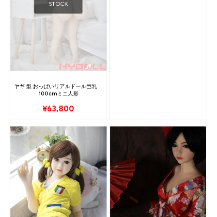
STOCK
ヤギ 型 おっぱいリアルドール巨乳
100cmミニ人形
¥
63,800