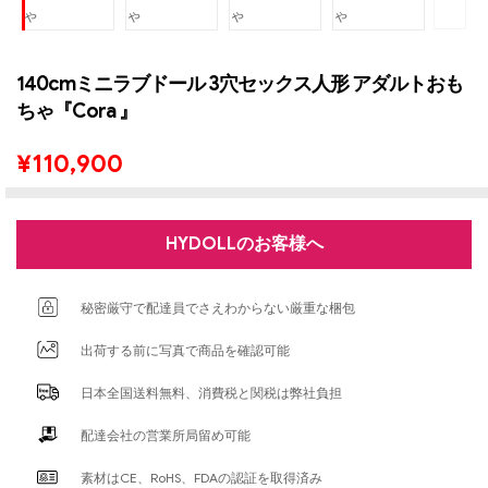
140cmミニラブドール 3穴セックス人形 アダルトおも
ちゃ『Cora 』
¥
110,900
HYDOLLのお客様へ
秘密厳守で配達員でさえわからない厳重な梱包
出荷する前に写真で商品を確認可能
日本全国送料無料、消費税と関税は弊社負担
配達会社の営業所局留め可能
素材はCE、RoHS、FDAの認証を取得済み