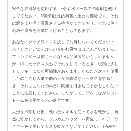
安全な潤滑剤を使用する：-必ず水ベースの潤滑剤を使用
してください。潤滑剤は性的興奮の重要な部分です。それ
は膣をより深く浸透させる準備ができており、それに伴う
刺激や摩擦を簡単に下げることもできます。
あなたのダッチワイフを決して共有しないでください：-
スイングと3Pにふけるのを好む男性はほとんどいません。
ファンタジーは信じられないほど刺激的かもしれません
が、特にセックス人形でそれをしているとき、現実は少し
トリッキーになる可能性があります。あなたが次々と使用
したのと同じ人形で他の人が無防備なセックスをすると
き、それはあなたの両方に問題を引き起こすかもしれない
ことに注意してください。したがって、3Pをしながらコン
ドームを使用するのが最善です。
人形を掃除した後、乾いたタオルを使って水を乾かし、自
然に乾かしてから、タルカムパウダーを再生し、ヘアドラ
イヤーを使用して人形を乾かさないでください。TPE材料