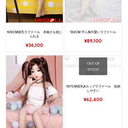
100CM貧乳ラブドール 本物さを感じ
132CM 平ら胸可愛いラブドール
られる
¥
89,100
¥
36,100
OUT OF
STOCK
107CM貧乳Aカップラブドール 収納
しやすい
¥
62,400