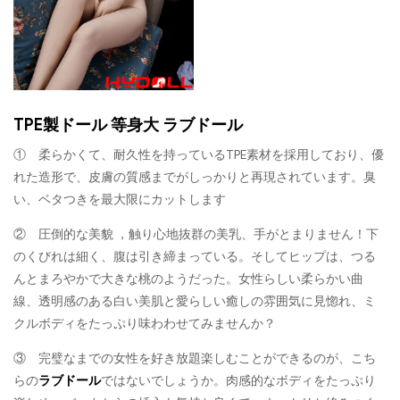
TPE製ドール 等身大 ラブドール
① 柔らかくて、耐久性を持っているTPE素材を採用しており、優
れた造形で、皮膚の質感までがしっかりと再現されています。臭
い、ベタつきを最大限にカットします
② 圧倒的な美貌 ，触り心地抜群の美乳、手がとまりません！下
のくびれは細く、腹は引き締まっている。そしてヒップは、つる
んとまろやかで大きな桃のようだった。女性らしい柔らかい曲
線、透明感のある白い美肌と愛らしい癒しの雰囲気に見惚れ、ミ
クルボディをたっぷり味わわせてみませんか？
③ 完璧なまでの女性を好き放題楽しむことができるのが、こち
らの
ラブドール
ではないでしょうか。肉感的なボディをたっぷり