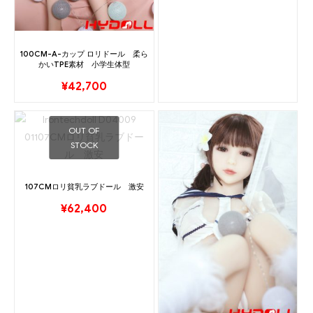
100CM-A-カップ ロリドール 柔ら
かいTPE素材 小学生体型
¥
42,700
OUT OF
STOCK
107CMロリ貧乳ラブドール 激安
¥
62,400