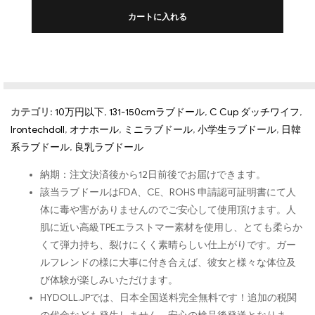
カートに入れる
カテゴリ:
10万円以下
,
131-150cmラブドール
,
C Cup ダッチワイフ
,
Irontechdoll
,
オナホール
,
ミニラブドール
,
小学生ラブドール
,
日韓
系ラブドール
,
良乳ラブドール
納期：注文決済後から12日前後でお届けできます。
該当ラブドールはFDA、CE、ROHS 申請認可証明書にて人
体に毒や害がありませんのでご安心して使用頂けます。人
肌に近い高級TPEエラストマー素材を使用し、とても柔らか
くて弾力持ち、裂けにくく素晴らしい仕上がりです。ガー
ルフレンドの様に大事に付き合えば、彼女と様々な体位及
び体験が楽しみいただけます。
HYDOLL.JPでは、日本全国送料完全無料です！追加の税関