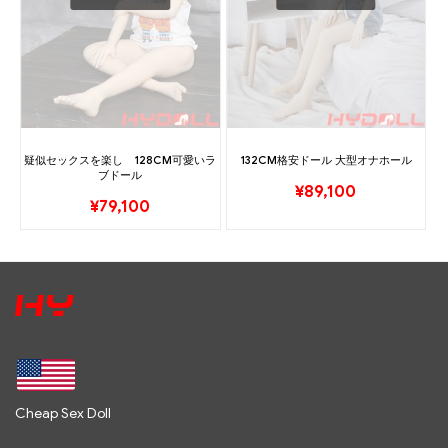
疑似セックスを楽し 128CM可愛いラ
132CM格安ドール 大型オナホール
ブドール
¥
89,100
¥
79,100
Cheap Sex Doll