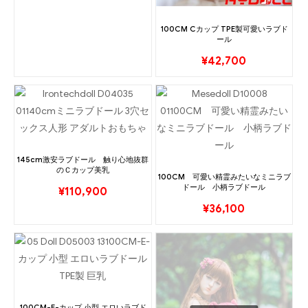
100CM Cカップ TPE製可愛いラブド
ール
¥
42,700
145cm激安ラブドール 触り心地抜群
のＣカップ美乳
100CM 可愛い精霊みたいなミニラブ
ドール 小柄ラブドール
¥
110,900
¥
36,100
100CM-E-カップ 小型 エロいラブド