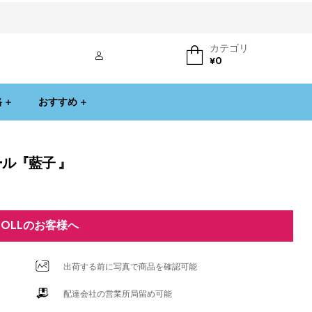
カテゴリ
ログイン
¥
0
格
おすすめ
ール『藍子 』
DOLLのお客様へ
出荷する前に写真で商品を確認可能
配達会社の営業所局留め可能