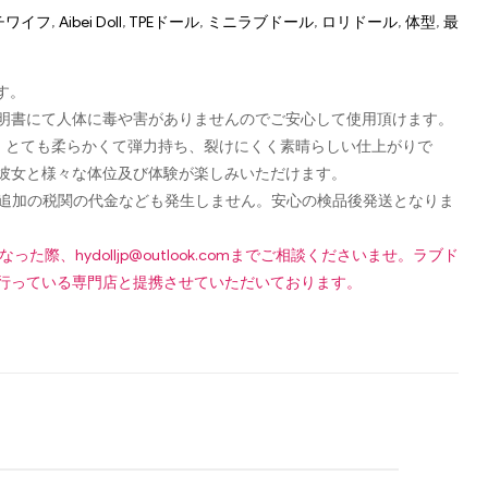
ッチワイフ
,
Aibei Doll
,
TPEドール
,
ミニラブドール
,
ロリドール
,
体型
,
最
す。
認可証明書にて人体に毒や害がありませんのでご安心して使用頂けます。
し、とても柔らかくて弾力持ち、裂けにくく素晴らしい仕上がりで
彼女と様々な体位及び体験が楽しみいただけます。
です！追加の税関の代金なども発生しません。安心の検品後発送となりま
になった際、
hydolljp@outlook.com
までご相談くださいませ。ラブド
行っている専門店と提携させていただいております。