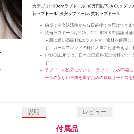
カテゴリ:
100cmラブドール
,
10万円以下
,
A Cup ダ
新ラブドール
,
激安ラブドール
,
貧乳ラブドール
納期：注文決済後から12日前後でお届けできま
該当ラブドールはFDA、CE、ROHS 申請
人肌に近い高級TPEエラストマー素材を使用
す。ガールフレンドの様に大事に付き合えば、
HYDOLL.JPでは、日本全国送料完全無料
す！
ラブドール処分について： ラブドールが不要
ールの新しい里親を探すための買取サービスを
説明
レビュー
付属品