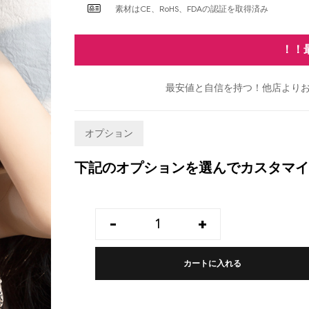
素材はCE、RoHS、FDAの認証を取得済み
！！
最安値と自信を持つ！他店よりお
オプション
下記のオプションを選んでカスタマイ
-
+
カートに入れる