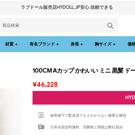
ラブドール販売店HYDOLL.JP安心.信頼できる
材質
有名ブランド
身長
胸サイズ
価
100CM Aカップ かわいい ミニ 黒髪 ド
¥
46,228
HY
秘密厳守で配達員でさえわからない厳重な梱包
日本全国送料無料、消費税と関税は弊社負担