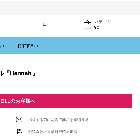
カテゴリ
ログイン
¥
0
格
おすすめ
『Hannah 』
DOLLのお客様へ
出荷する前に写真で商品を確認可能
配達会社の営業所局留め可能