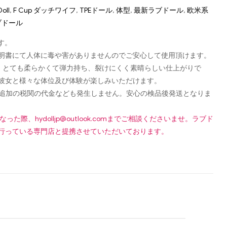
Doll
,
F Cup ダッチワイフ
,
TPEドール
,
体型
,
最新ラブドール
,
欧米系
ブドール
す。
認可証明書にて人体に毒や害がありませんのでご安心して使用頂けます。
し、とても柔らかくて弾力持ち、裂けにくく素晴らしい仕上がりで
彼女と様々な体位及び体験が楽しみいただけます。
です！追加の税関の代金なども発生しません。安心の検品後発送となりま
になった際、
hydolljp@outlook.com
までご相談くださいませ。ラブド
行っている専門店と提携させていただいております。