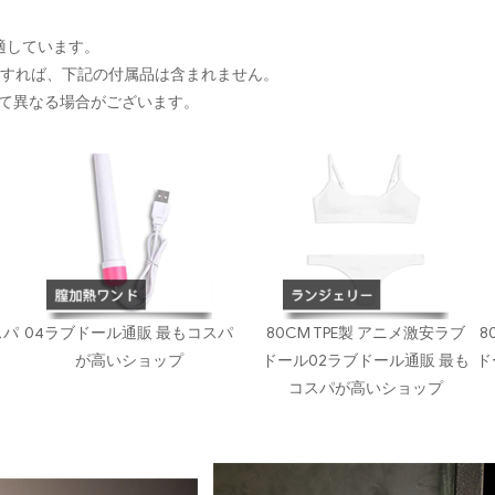
に適しています。
入すれば、下記の付属品は含まれません。
て異なる場合がございます。
スパ
04ラブドール通販 最もコスパ
80CM TPE製 アニメ激安ラブ
8
が高いショップ
ドール02ラブドール通販 最も
ド
コスパが高いショップ