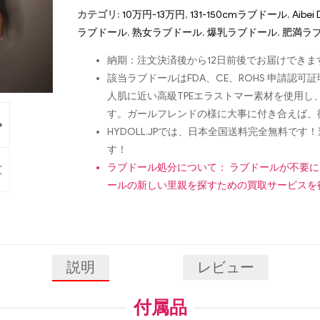
カテゴリ:
10万円-13万円
,
131-150cmラブドール
,
Aibei 
ラブドール
,
熟女ラブドール
,
爆乳ラブドール
,
肥満ラ
納期：注文決済後から12日前後でお届けできま
該当ラブドールはFDA、CE、ROHS 申請
人肌に近い高級TPEエラストマー素材を使用
す。ガールフレンドの様に大事に付き合えば、
HYDOLL.JPでは、日本全国送料完全無料
す！
ラブドール処分について： ラブドールが不要
ールの新しい里親を探すための買取サービスを
説明
レビュー
付属品