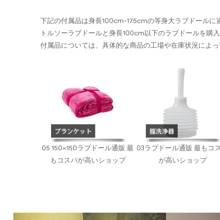
下記の付属品は身長100cm-175cmの等身大ラブドール
トルソーラブドールと身長100cm以下のラブドールを購
付属品については、具体的な商品の工場や在庫状況によっ
05 150×150ラブドール通販 最
03ラブドール通販 最もコ
もコスパが高いショップ
が高いショップ