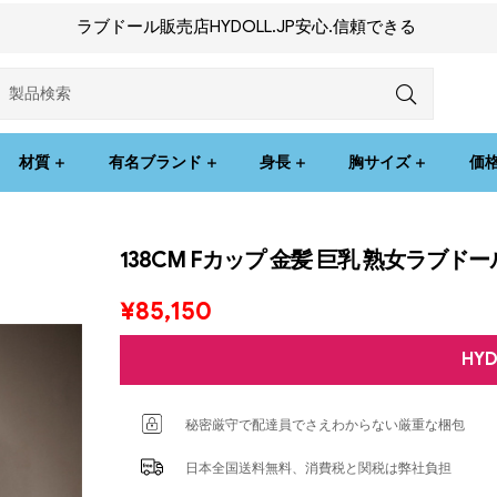
ラブドール販売店HYDOLL.JP安心.信頼できる
材質
有名ブランド
身長
胸サイズ
価
138CM Fカップ 金髪 巨乳 熟女ラブドール
¥
85,150
HY
秘密厳守で配達員でさえわからない厳重な梱包
日本全国送料無料、消費税と関税は弊社負担