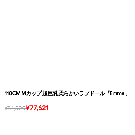
110CM Mカップ 超巨乳 柔らかいラブドール『Emma 』
¥
77,621
¥
84,500