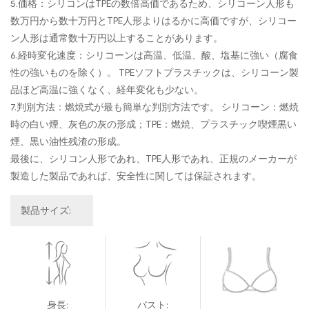
5.価格：シリコンはTPEの数倍高価であるため、シリコーン人形も
数万円から数十万円とTPE人形よりはるかに高価ですが、シリコー
ン人形は通常数十万円以上することがあります。
6.経時変化速度：シリコーンは高温、低温、酸、塩基に強い（腐食
性の強いものを除く）。 TPEソフトプラスチックは、シリコーン製
品ほど高温に強くなく、経年変化も少ない。
7.判別方法：燃焼式が最も簡単な判別方法です。 シリコーン：燃焼
時の白い煙、灰色の灰の形成；TPE：燃焼、プラスチック喫煙黒い
煙、黒い油性残渣の形成。
最後に、シリコン人形であれ、TPE人形であれ、正規のメーカーが
製造した製品であれば、安全性に関しては保証されます。
製品サイズ:
身長:
バスト: