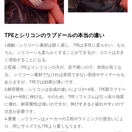
TPEとシリコンのラブドールの本当の違い
1.感触：シリコーン素材は硬く感じ、TPEは非常に柔らかい。もち
ろん、シリコーンも柔らかくすることができるが、コストは大き
く増加することになる。
2.質感：TPEよりシリコンの方が、若干硬いので、表情が良くな
る。 シリコーン素材でなければ表現できない形状やディテールも
ありますが、TPEでは効果が薄いです。
3.耐荷重性：シリコンは合成の違いにより3〜5倍、TPE製ラブドー
ルは6〜8倍に伸びる。 そのため、TPEソフトゴムは引っ張り強度
に優れ、耐荷重性は強いのですが、伸びすぎると破れやすいので
注意が必要です。
4.重量：シリコーンはメーカーの工程やライニングの度合いによ
り、同じサイズでもTPEより重くなります。