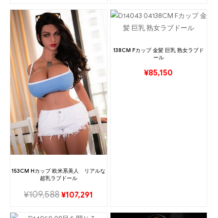
138CM Fカップ 金髪 巨乳 熟女ラブド
ール
¥
85,150
153CM Hカップ 欧米系美人 リアルな
超乳ラブドール
¥
109,588
¥
107,291