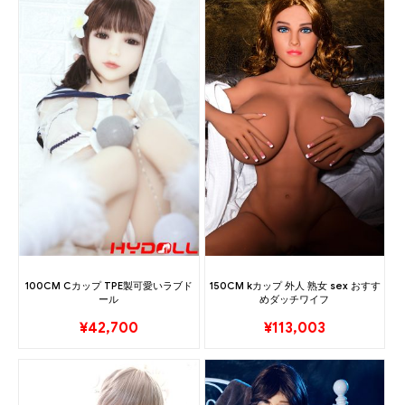
100CM Cカップ TPE製可愛いラブド
150CM kカップ 外人 熟女 sex おすす
ール
めダッチワイフ
¥
42,700
¥
113,003