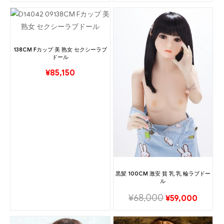
138CM Fカップ 美 熟女 セクシーラブ
ドール
¥
85,150
黒髪 100CM 激安 貧 乳 乳 輪ラブドー
ル
¥
68,000
¥
59,000