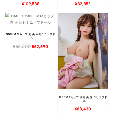
¥
109,588
¥
82,853
100CM Mカップ 超 美 巨乳ミニラブド
ール
¥
68,000
¥
62,690
125CM Fカップ 良乳 美 尻 ロリラブド
ール
¥
68,430