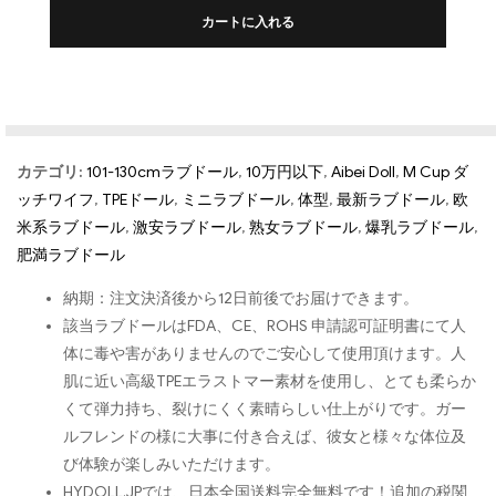
カートに入れる
カテゴリ:
101-130cmラブドール
,
10万円以下
,
Aibei Doll
,
M Cup ダ
ッチワイフ
,
TPEドール
,
ミニラブドール
,
体型
,
最新ラブドール
,
欧
米系ラブドール
,
激安ラブドール
,
熟女ラブドール
,
爆乳ラブドール
,
肥満ラブドール
納期：注文決済後から12日前後でお届けできます。
該当ラブドールはFDA、CE、ROHS 申請認可証明書にて人
体に毒や害がありませんのでご安心して使用頂けます。人
肌に近い高級TPEエラストマー素材を使用し、とても柔らか
くて弾力持ち、裂けにくく素晴らしい仕上がりです。ガー
ルフレンドの様に大事に付き合えば、彼女と様々な体位及
び体験が楽しみいただけます。
HYDOLL.JPでは、日本全国送料完全無料です！追加の税関