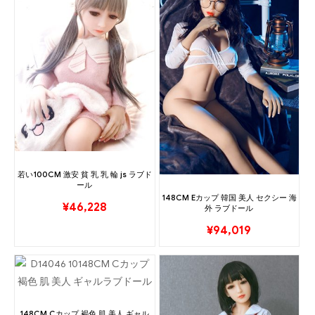
若い100CM 激安 貧 乳 乳 輪 js ラブド
ール
148CM Eカップ 韓国 美人 セクシー 海
¥
46,228
外 ラブドール
¥
94,019
148CM Cカップ 褐色 肌 美人 ギャル