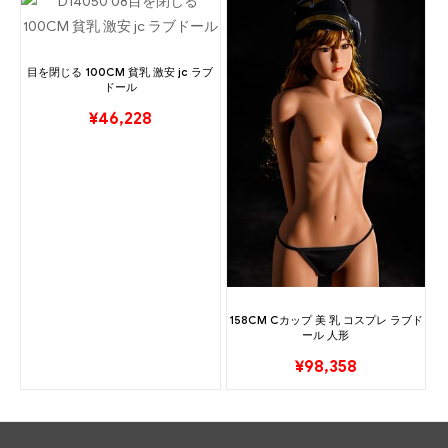
目を閉じる 100CM 貧乳 激安 jc ラブ
ドール
¥
46,228
158CM Cカップ 美 乳 コスプレ ラブド
ール 人形
¥
98,358