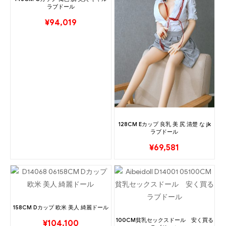
ラブドール
¥
94,019
128CM Eカップ 良乳 美 尻 清楚 な jk
ラブドール
¥
69,581
158CM Dカップ 欧米 美人 綺麗ドール
100CM貧乳セックスドール 安く買る
¥
104,100