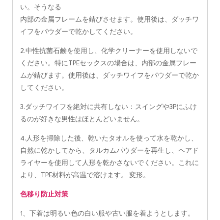
い。そうなる
内部の金属フレームを錆びさせます。使用後は、ダッチワ
イフをパウダーで乾かしてください。
2.中性抗菌石鹸を使用し、化学クリーナーを使用しないで
ください。特にTPEセックスの場合は、内部の金属フレー
ムが錆びます。使用後は、ダッチワイフをパウダーで乾か
してください。
3.ダッチワイフを絶対に共有しない：スイングや3Pにふけ
るのが好きな男性はほとんどいません。
4.人形を掃除した後、乾いたタオルを使って水を乾かし、
自然に乾かしてから、タルカムパウダーを再生し、ヘアド
ライヤーを使用して人形を乾かさないでください。これに
より、TPE材料が高温で溶けます。 変形。
色移り防止対策
1、下着は明るい色の白い服や古い服を着ようとします。