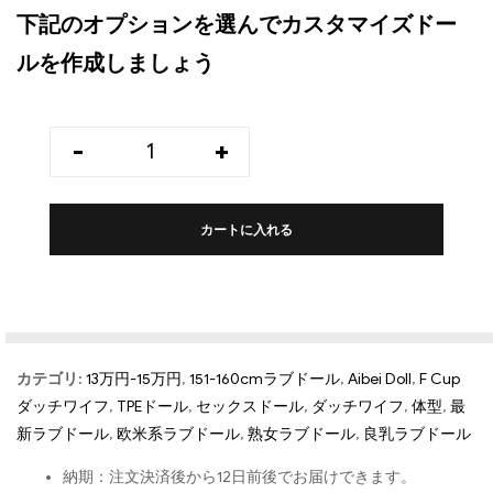
下記のオプションを選んでカスタマイズドー
ルを作成しましょう
-
+
カートに入れる
カテゴリ:
13万円-15万円
,
151-160cmラブドール
,
Aibei Doll
,
F Cup
ダッチワイフ
,
TPEドール
,
セックスドール
,
ダッチワイフ
,
体型
,
最
新ラブドール
,
欧米系ラブドール
,
熟女ラブドール
,
良乳ラブドール
納期：注文決済後から12日前後でお届けできます。