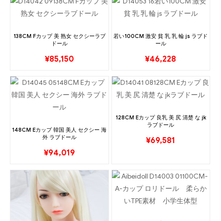
138CM Fカップ 美 熟女 セクシーラブ
若い100CM 激安 貧 乳 乳 輪 js ラブド
ドール
ール
¥
85,150
¥
46,228
128CM Eカップ 良乳 美 尻 清楚 な jk
ラブドール
148CM Eカップ 韓国 美人 セクシー 海
外 ラブドール
¥
69,581
¥
94,019