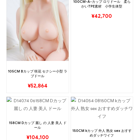
100CM-A-カップ ロリドール 柔ら
かいTPE素材 小学生体型
¥
42,700
105CM Bカップ 咲花 セクシー小型 ラ
ブドール
¥
52,864
158CM Dカップ 麗し の 人妻 美人 ド
ール
150CM kカップ 外人 熟女 sex おすす
めダッチワイフ
¥
104,100