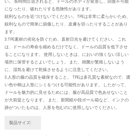
い。 長時間圧迫されると、ドールのボディが変形し、回復不可能
になったり、破れたりする危険性があります。
鋭利なものを近づけないでください。TPEは非常に柔らかいため、
鋭利なもので簡単に損傷したり、皮膚を切ったりすることがあり
ます。
3.TPE素材の劣化を防ぐため、直射日光を避けてください。 これ
は、ドールの寿命を縮めるだけでなく、ドールの品質を低下させ
ることになります。 使用しないときは、においの強くない涼しい
場所に保管するとよいでしょう。 また、雑菌が繁殖しないよう
に、湿気を避けて乾燥させるように注意してください。
3.人形の服の品質を確保すること。 TPEは多孔質な素材なので、濃
い色や柄は人形にシミをつける可能性があります。 したがって、
ドールを魅力的に見せるためには、服が高品質で色あせないこと
が大前提となります。 また、新聞紙や段ボール箱など、インクの
跡がついたものは、人形を包むのに使用しないでください。
製品サイズ: