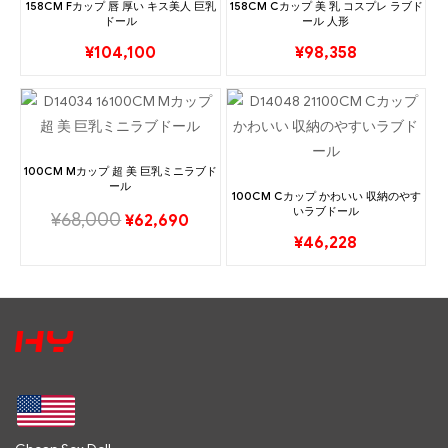
158CM Fカップ 唇 厚い キス美人 巨乳
158CM Cカップ 美 乳 コスプレ ラブド
ドール
ール 人形
¥
104,100
¥
98,358
100CM Mカップ 超 美 巨乳ミニラブド
ール
100CM Cカップ かわいい 収納のやす
いラブドール
¥
68,000
¥
62,690
¥
46,228