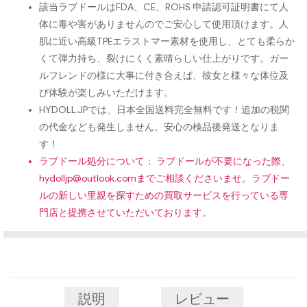
該当ラブドールはFDA、CE、ROHS 申請認可証明書にて人
体に毒や害がありませんのでご安心して使用頂けます。人
肌に近い高級TPEエラストマー素材を使用し、とても柔らか
くて弾力持ち、裂けにくく素晴らしい仕上がりです。ガー
ルフレンドの様に大事に付き合えば、彼女と様々な体位及
び体験が楽しみいただけます。
HYDOLL.JPでは、日本全国送料完全無料です！追加の税関
の代金なども発生しません。安心の検品後発送となりま
す！
ラブドール処分について： ラブドールが不要になった際、
hydolljp@outlook.com
までご相談くださいませ。ラブドー
ルの新しい里親を探すための買取サービスを行っている専
門店と提携させていただいております。
説明
レビュー