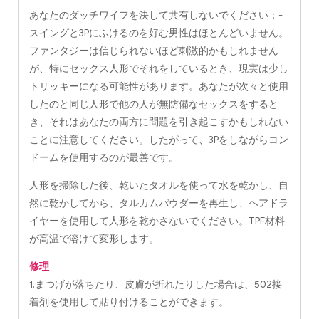
あなたのダッチワイフを決して共有しないでください：-
スイングと3Pにふけるのを好む男性はほとんどいません。
ファンタジーは信じられないほど刺激的かもしれません
が、特にセックス人形でそれをしているとき、現実は少し
トリッキーになる可能性があります。あなたが次々と使用
したのと同じ人形で他の人が無防備なセックスをすると
き、それはあなたの両方に問題を引き起こすかもしれない
ことに注意してください。したがって、3Pをしながらコン
ドームを使用するのが最善です。
人形を掃除した後、乾いたタオルを使って水を乾かし、自
然に乾かしてから、タルカムパウダーを再生し、ヘアドラ
イヤーを使用して人形を乾かさないでください。TPE材料
が高温で溶けて変形します。
修理
1.まつげが落ちたり、皮膚が折れたりした場合は、502接
着剤を使用して貼り付けることができます。