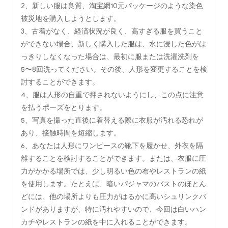
2、新しい服は良質、淘宝網10元パッケージのような染色
被災地を購入しようとします。
3、古着がなく、経済状況が良く、高すぎる服を買うこと
ができない場合、新しく購入した服は、水に浸した色がは
っきりしなくなった場合は、最初に服または洗濯洗剤を
5〜8回洗ってください。その後、人形を変更することを検
討することができます。
4、服は人形の自重で押されないようにし、この点に注意
を払うポーズをとります。
5、写真を撮った直後に着替える際に衣服が汚れる恐れが
あり、接触時間を短縮します。
6、あなたは人形にワンピースの靴下を履かせ、外衣を隔
離することを検討することができます。または、衣服に圧
力がかかる場所では、少し明るい色の布やレストランの紙
を使用します。たとえば、暗いパジャマのバストのほとん
どには、他の場所よりも圧力がはるかに高いシュリンクバ
ンドがありますが、特に汚れやすいので、今回は白いハン
カチやレストランの紙を中に入れることができます。