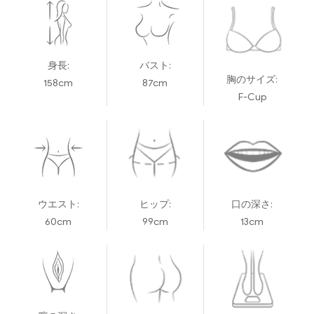
身長:
バスト:
胸のサイズ:
158cm
87cm
F-Cup
ウエスト:
ヒップ:
口の深さ:
60cm
99cm
13cm