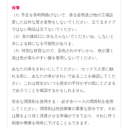
保養
（1）手足を長時間曲げないで、座る姿勢及び他の工場設
置した以外な置き姿勢をしないでください、立てるタイプ
ではない商品は立てないでください。
（2）首の接続口に水を入らないでくださいね、しないと
水による錆になる可能性がありま。
（3）特別な材質なので、染色されやすいから、色が濃く
或は色が落ちやすい服を着用しないでください。
あなたの体をきれいにしてください：-セックス人形に触
れる前に、あなたの体がきれいであることを確認してくだ
さい。これは彼女がいつも彼女の手付かずの肌にとどまる
であろうことを確認するかもしれません。
安全な潤滑剤を使用する：-必ず水ベースの潤滑剤を使用
してください。潤滑剤は性的興奮の重要な部分です。それ
は膣をより深く浸透させる準備ができており、それに伴う
刺激や摩擦を簡単に下げることもできます。