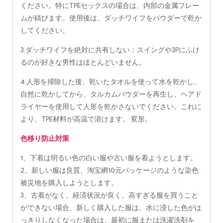
ください。特にTPEセックスの場合は、内部の金属フレー
ムが錆びます。使用後は、ダッチワイフをパウダーで乾か
してください。
3.ダッチワイフを絶対に共有しない：スイングや3Pにふけ
るのが好きな男性はほとんどいません。
4.人形を掃除した後、乾いたタオルを使って水を乾かし、
自然に乾かしてから、タルカムパウダーを再生し、ヘアド
ライヤーを使用して人形を乾かさないでください。これに
より、TPE材料が高温で溶けます。 変形。
色移り防止対策
1、下着は明るい色の白い服や古い服を着ようとします。
2、新しい服は良質、淘宝網10元パッケージのような染色
被災地を購入しようとします。
3、古着がなく、経済状況が良く、高すぎる服を買うこと
ができない場合、新しく購入した服は、水に浸した色がは
っきりしなくなった場合は、最初に服または洗濯洗剤を