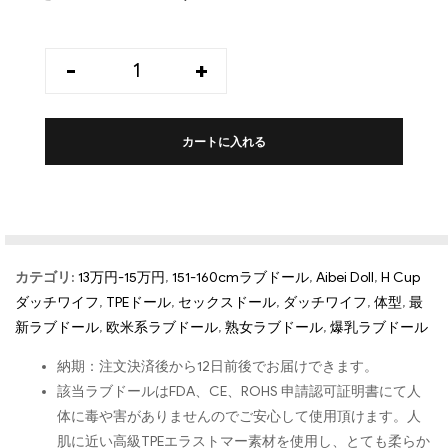
-
+
カートに入れる
カテゴリ:
13万円-15万円
,
151-160cmラブドール
,
Aibei Doll
,
H Cup
ダッチワイフ
,
TPEドール
,
セックスドール
,
ダッチワイフ
,
体型
,
最
新ラブドール
,
欧米系ラブドール
,
熟女ラブドール
,
爆乳ラブドール
納期：注文決済後から12日前後でお届けできます。
該当ラブドールはFDA、CE、ROHS 申請認可証明書にて人
体に毒や害がありませんのでご安心して使用頂けます。人
肌に近い高級TPEエラストマー素材を使用し、とても柔らか