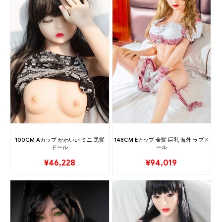
100CM Aカップ かわいい ミニ 黒髪
148CM Eカップ 金髪 巨乳 海外 ラブド
ドール
ール
¥
46,228
¥
94,019