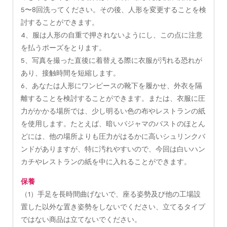
5〜8回洗ってください。その後、人形を変更することを検
討することができます。
4、服は人形の自重で押されないようにし、この点に注意
を払うポーズをとります。
5、写真を撮った直後に着替える際に衣服が汚れる恐れが
あり、接触時間を短縮します。
6、あなたは人形にワンピースの靴下を履かせ、外衣を隔
離することを検討することができます。または、衣服に圧
力がかかる場所では、少し明るい色の布やレストランの紙
を使用します。たとえば、暗いパジャマのバストのほとん
どには、他の場所よりも圧力がはるかに高いシュリンクバ
ンドがありますが、特に汚れやすいので、今回は白いハン
カチやレストランの紙を中に入れることができます。
保養
（1）手足を長時間曲げないで、座る姿勢及び他の工場設
置した以外な置き姿勢をしないでください、立てるタイプ
ではない商品は立てないでください。