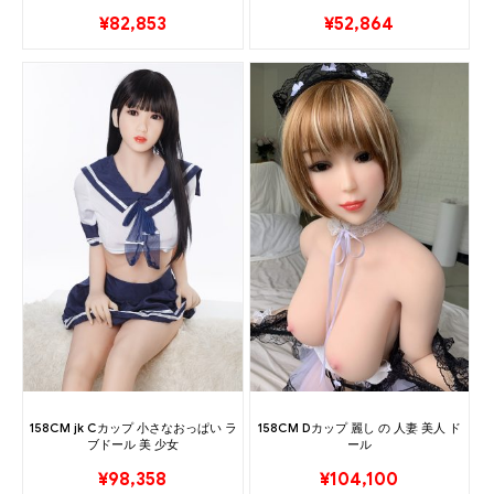
¥
82,853
¥
52,864
158CM jk Cカップ 小さなおっぱい ラ
158CM Dカップ 麗し の 人妻 美人 ド
ブドール 美 少女
ール
¥
98,358
¥
104,100