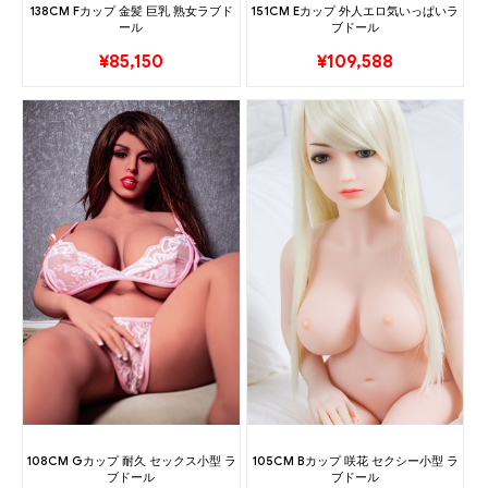
138CM Fカップ 金髪 巨乳 熟女ラブド
151CM Eカップ 外人エロ気いっぱいラ
ール
ブドール
¥
85,150
¥
109,588
108CM Gカップ 耐久 セックス小型 ラ
105CM Bカップ 咲花 セクシー小型 ラ
ブドール
ブドール