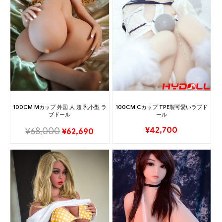
100CM Mカップ 外国 人 超 乳小型 ラ
100CM Cカップ TPE製可愛いラブド
ブドール
ール
¥
42,700
¥
68,000
¥
62,690