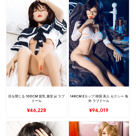
目を閉じる 100CM 貧乳 激安 jc ラブ
148CM Eカップ 韓国 美人 セクシー 海
ドール
外 ラブドール
¥
46,228
¥
94,019