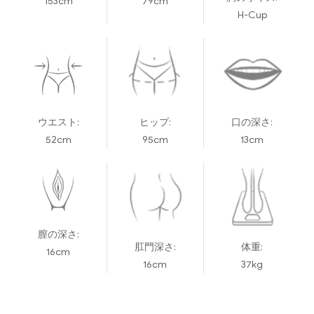
153cm
79cm
H-Cup
ウエスト:
ヒップ:
口の深さ:
52cm
95cm
13cm
膣の深さ:
肛門深さ:
体重:
16cm
16cm
37kg