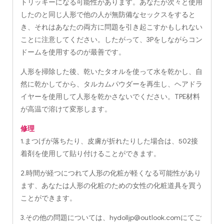
トリッキーになる可能性があります。あなたが次々と使用
したのと同じ人形で他の人が無防備なセックスをすると
き、それはあなたの両方に問題を引き起こすかもしれない
ことに注意してください。したがって、3Pをしながらコン
ドームを使用するのが最善です。
人形を掃除した後、乾いたタオルを使って水を乾かし、自
然に乾かしてから、タルカムパウダーを再生し、ヘアドラ
イヤーを使用して人形を乾かさないでください。TPE材料
が高温で溶けて変形します。
修理
1.まつげが落ちたり、皮膚が折れたりした場合は、502接
着剤を使用して貼り付けることができます。
2.時間が経つにつれて人形の化粧が軽くなる可能性があり
ます、あなたは人形の化粧のための女性の化粧道具を買う
ことができます。
3.その他の問題については、
hydolljp@outlook.com
にてご