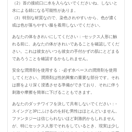
（2）首の接続口に水を入らないでくださいね、しないと
水による錆になる可能性がありま。
（3）特別な材質なので、染色されやすいから、色が濃く
或は色が落ちやすい服を着用しないでください。
あなたの体をきれいにしてください：-セックス人形に触
れる前に、あなたの体がきれいであることを確認してくだ
さい。これは彼女がいつも彼女の手付かずの肌にとどまる
であろうことを確認するかもしれません。
安全な潤滑剤を使用する：-必ず水ベースの潤滑剤を使用
してください。潤滑剤は性的興奮の重要な部分です。それ
は膣をより深く浸透させる準備ができており、それに伴う
刺激や摩擦を簡単に下げることもできます。
あなたのダッチワイフを決して共有しないでください：-
スイングと3Pにふけるのを好む男性はほとんどいません。
ファンタジーは信じられないほど刺激的かもしれません
が、特にセックス人形でそれをしているとき、現実は少し