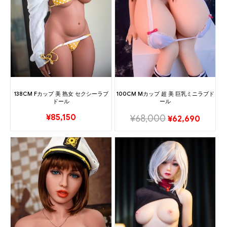
138CM Fカップ 美 熟女 セクシーラブ
100CM Mカップ 超 美 巨乳ミニラブド
ドール
ール
¥
85,150
¥
68,000
¥
62,690