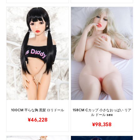
100CM 平らな胸 黒髪 ロリドール
158CM Cカップ 小さなおっぱい リア
ル ドール sex
¥
46,228
¥
98,358