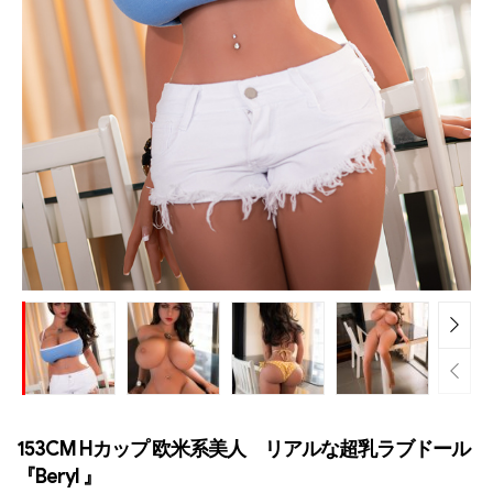
153CM Hカップ 欧米系美人 リアルな超乳ラブドール
『Beryl 』