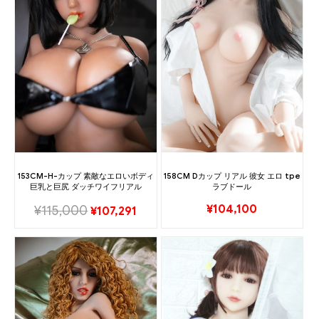
153CM-H-カップ 素敵なエロいボディ
158CM Dカップ リアル 彼女 エロ tpe
巨乳と巨尻 ダッチワイフリアル
ラブドール
¥
104,100
¥
115,000
¥
107,291