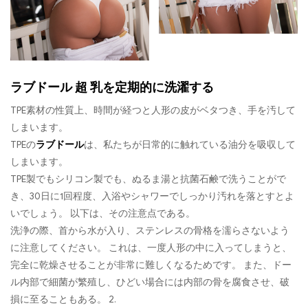
ラブドール 超 乳を定期的に洗濯する
TPE素材の性質上、時間が経つと人形の皮がベタつき、手を汚して
しまいます。
TPEの
ラブドール
は、私たちが日常的に触れている油分を吸収して
しまいます。
TPE製でもシリコン製でも、ぬるま湯と抗菌石鹸で洗うことがで
き、30日に1回程度、入浴やシャワーでしっかり汚れを落とすとよ
いでしょう。 以下は、その注意点である。
洗浄の際、首から水が入り、ステンレスの骨格を濡らさないよう
に注意してください。 これは、一度人形の中に入ってしまうと、
完全に乾燥させることが非常に難しくなるためです。 また、ドー
ル内部で細菌が繁殖し、ひどい場合には内部の骨を腐食させ、破
損に至ることもある。 2.