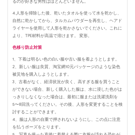
るのが好きな男性はほとんどいません。
4.人形を掃除した後、乾いたタオルを使って水を乾かし、
自然に乾かしてから、タルカムパウダーを再生し、ヘアド
ライヤーを使用して人形を乾かさないでください。これに
より、TPE材料が高温で溶けます。 変形。
色移り防止対策
1、下着は明るい色の白い服や古い服を着ようとします。
2、新しい服は良質、淘宝網10元パッケージのような染色
被災地を購入しようとします。
3、古着がなく、経済状況が良く、高すぎる服を買うこと
ができない場合、新しく購入した服は、水に浸した色がは
っきりしなくなった場合は、最初に服または洗濯洗剤を
5〜8回洗ってください。その後、人形を変更することを検
討することができます。
4、服は人形の自重で押されないようにし、この点に注意
を払うポーズをとります。
5、写真を撮った直後に着替える際に衣服が汚れる恐れが