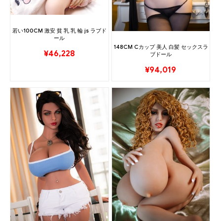
若い100CM 激安 貧 乳 乳 輪 js ラブド
ール
148CM Cカップ 美人 白髪 セックスラ
¥
46,228
ブドール
¥
94,019