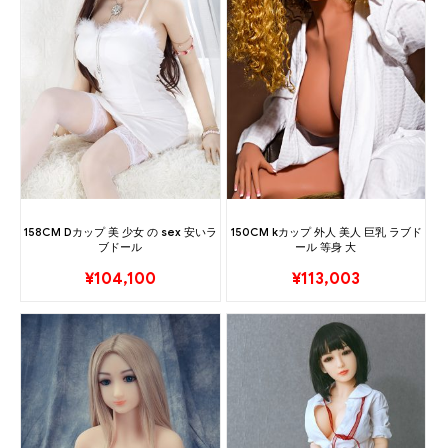
158CM Dカップ 美 少女 の sex 安いラ
150CM kカップ 外人 美人 巨乳 ラブド
ブドール
ール 等身 大
¥
104,100
¥
113,003