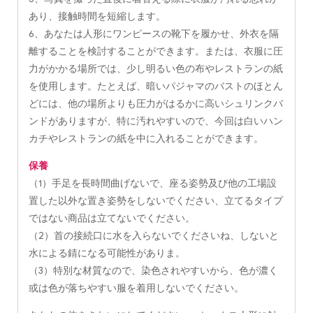
あり、接触時間を短縮します。
6、あなたは人形にワンピースの靴下を履かせ、外衣を隔
離することを検討することができます。または、衣服に圧
力がかかる場所では、少し明るい色の布やレストランの紙
を使用します。たとえば、暗いパジャマのバストのほとん
どには、他の場所よりも圧力がはるかに高いシュリンクバ
ンドがありますが、特に汚れやすいので、今回は白いハン
カチやレストランの紙を中に入れることができます。
保養
（1）手足を長時間曲げないで、座る姿勢及び他の工場設
置した以外な置き姿勢をしないでください、立てるタイプ
ではない商品は立てないでください。
（2）首の接続口に水を入らないでくださいね、しないと
水による錆になる可能性がありま。
（3）特別な材質なので、染色されやすいから、色が濃く
或は色が落ちやすい服を着用しないでください。