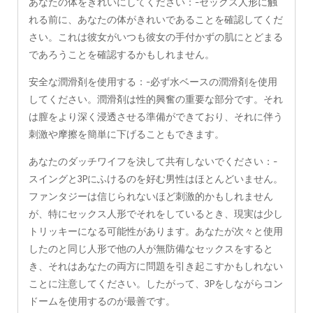
あなたの体をきれいにしてください：-セックス人形に触
れる前に、あなたの体がきれいであることを確認してくだ
さい。これは彼女がいつも彼女の手付かずの肌にとどまる
であろうことを確認するかもしれません。
安全な潤滑剤を使用する：-必ず水ベースの潤滑剤を使用
してください。潤滑剤は性的興奮の重要な部分です。それ
は膣をより深く浸透させる準備ができており、それに伴う
刺激や摩擦を簡単に下げることもできます。
あなたのダッチワイフを決して共有しないでください：-
スイングと3Pにふけるのを好む男性はほとんどいません。
ファンタジーは信じられないほど刺激的かもしれません
が、特にセックス人形でそれをしているとき、現実は少し
トリッキーになる可能性があります。あなたが次々と使用
したのと同じ人形で他の人が無防備なセックスをすると
き、それはあなたの両方に問題を引き起こすかもしれない
ことに注意してください。したがって、3Pをしながらコン
ドームを使用するのが最善です。