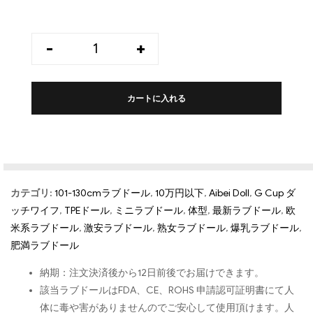
-
+
カートに入れる
カテゴリ:
101-130cmラブドール
,
10万円以下
,
Aibei Doll
,
G Cup ダ
ッチワイフ
,
TPEドール
,
ミニラブドール
,
体型
,
最新ラブドール
,
欧
米系ラブドール
,
激安ラブドール
,
熟女ラブドール
,
爆乳ラブドール
,
肥満ラブドール
納期：注文決済後から12日前後でお届けできます。
該当ラブドールはFDA、CE、ROHS 申請認可証明書にて人
体に毒や害がありませんのでご安心して使用頂けます。人