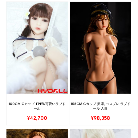
100CM Cカップ TPE製可愛いラブド
158CM Cカップ 美 乳 コスプレ ラブド
ール
ール 人形
¥
42,700
¥
98,358