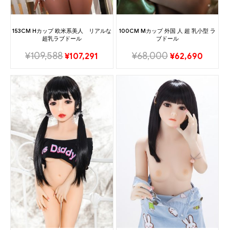
153CM Hカップ 欧米系美人 リアルな
100CM Mカップ 外国 人 超 乳小型 ラ
超乳ラブドール
ブドール
¥
109,588
¥
68,000
¥
107,291
¥
62,690