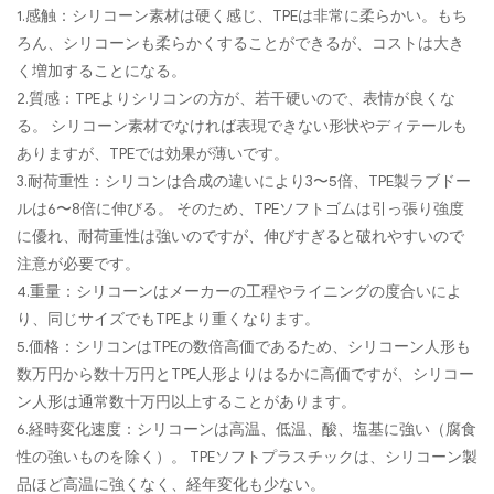
1.感触：シリコーン素材は硬く感じ、TPEは非常に柔らかい。もち
ろん、シリコーンも柔らかくすることができるが、コストは大き
く増加することになる。
2.質感：TPEよりシリコンの方が、若干硬いので、表情が良くな
る。 シリコーン素材でなければ表現できない形状やディテールも
ありますが、TPEでは効果が薄いです。
3.耐荷重性：シリコンは合成の違いにより3〜5倍、TPE製ラブドー
ルは6〜8倍に伸びる。 そのため、TPEソフトゴムは引っ張り強度
に優れ、耐荷重性は強いのですが、伸びすぎると破れやすいので
注意が必要です。
4.重量：シリコーンはメーカーの工程やライニングの度合いによ
り、同じサイズでもTPEより重くなります。
5.価格：シリコンはTPEの数倍高価であるため、シリコーン人形も
数万円から数十万円とTPE人形よりはるかに高価ですが、シリコー
ン人形は通常数十万円以上することがあります。
6.経時変化速度：シリコーンは高温、低温、酸、塩基に強い（腐食
性の強いものを除く）。 TPEソフトプラスチックは、シリコーン製
品ほど高温に強くなく、経年変化も少ない。