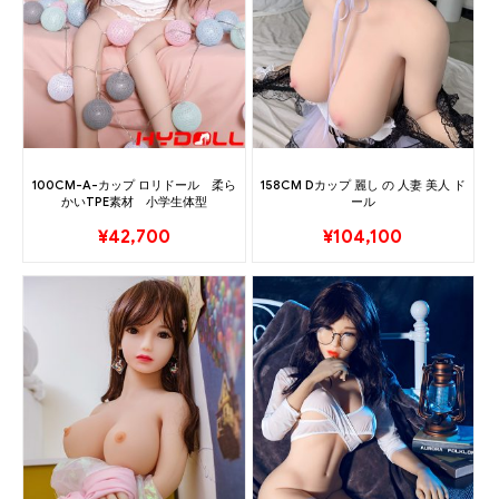
100CM-A-カップ ロリドール 柔ら
158CM Dカップ 麗し の 人妻 美人 ド
かいTPE素材 小学生体型
ール
¥
42,700
¥
104,100