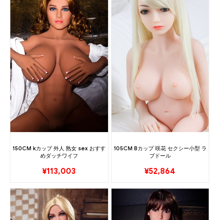
150CM kカップ 外人 熟女 sex おすす
105CM Bカップ 咲花 セクシー小型 ラ
めダッチワイフ
ブドール
¥
113,003
¥
52,864