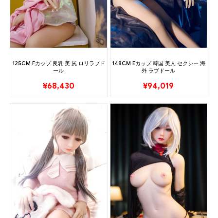
125CM Fカップ 良乳 美 尻 ロリラブド
148CM Eカップ 韓国 美人 セクシー 海
ール
外 ラブドール
¥
68,430
¥
94,019