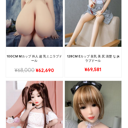
100CM Mカップ 外人 超 乳ミニラブド
128CM Eカップ 良乳 美 尻 清楚 な jk
ール
ラブドール
¥
69,581
¥
68,000
¥
62,690