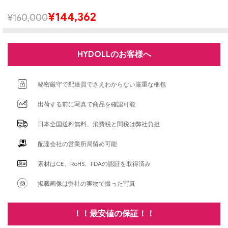
¥
144,362
¥
160,000
HYDOLLのお客様へ
秘密厳守で配達員でさえわからない厳重な梱包
出荷する前に写真で商品を確認可能
日本全国送料無料、消費税と関税は弊社負担
配達会社の営業所局留め可能
素材はCE、RoHS、FDAの認証を取得済み
掲載画像は弊社の実物で撮った写真
！！最安値の保証！！