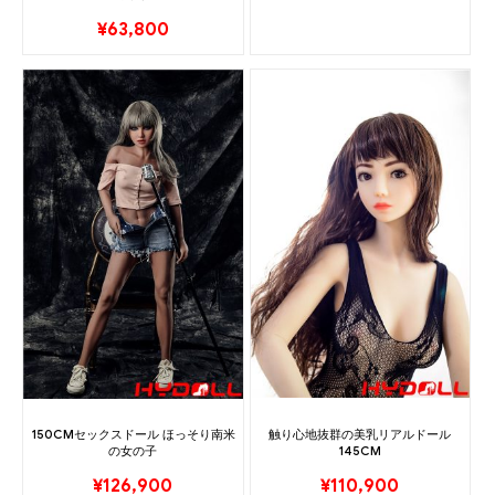
¥
63,800
触り心地抜群の美乳リアルドール
150CMセックスドール ほっそり南米
145CM
の女の子
¥
110,900
¥
126,900