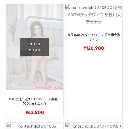
身長150CMダッチワイフ 男性用大型
オナホ
OUT OF
¥
126,900
STOCK
ヤギ 型 おっぱいリアルドール巨乳
100cmミニ人形
¥
63,800