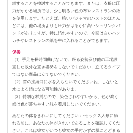
離することを検討することができます。または、衣服に圧
力がかかる場所では、少し明るい色の布やレストランの紙
を使用します。たとえば、暗いパジャマのバストのほとん
どには、他の場所よりも圧力がはるかに高いシュリンクバ
ンドがありますが、特に汚れやすいので、今回は白いハン
カチやレストランの紙を中に入れることができます。
保養
（1）手足を長時間曲げないで、座る姿勢及び他の工場設
置した以外な置き姿勢をしないでください、立てるタイプ
ではない商品は立てないでください。
（2）首の接続口に水を入らないでくださいね、しないと
水による錆になる可能性がありま。
（3）特別な材質なので、染色されやすいから、色が濃く
或は色が落ちやすい服を着用しないでください。
あなたの体をきれいにしてください：-セックス人形に触
れる前に、あなたの体がきれいであることを確認してくだ
さい。これは彼女がいつも彼女の手付かずの肌にとどまる