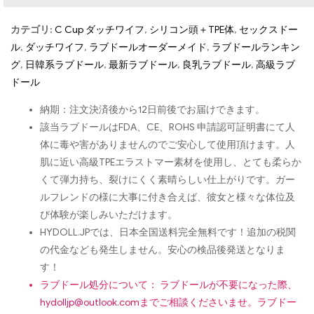
カテゴリ:
C Cup ダッチワイフ
,
シリコン頭＋TPE体
,
セックスドー
ル
,
ダッチワイフ
,
ラブドールオーダーメイド
,
ラブドールランキン
グ
,
日韓系ラブドール
,
最新ラブドール
,
良乳ラブドール
,
高級ラブ
ドール
納期：注文決済後から12日前後でお届けできます。
該当ラブドールはFDA、CE、ROHS 申請認可証明書にて人
体に毒や害がありませんのでご安心して使用頂けます。人
肌に近い高級TPEエラストマー素材を使用し、とても柔らか
くて弾力持ち、裂けにくく素晴らしい仕上がりです。ガー
ルフレンドの様に大事に付き合えば、彼女と様々な体位及
び体験が楽しみいただけます。
HYDOLL.JPでは、日本全国送料完全無料です！追加の税関
の代金なども発生しません。安心の検品後発送となりま
す！
ラブドール処分について： ラブドールが不要になった際、
hydolljp@outlook.com
までご相談くださいませ。ラブドー