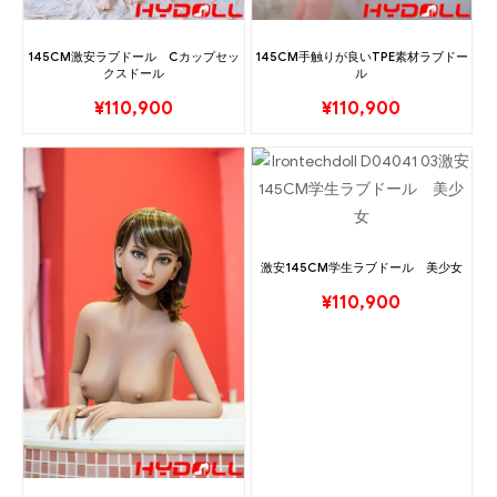
145CM激安ラブドール Cカップセッ
145CM手触りが良いTPE素材ラブドー
クスドール
ル
¥
110,900
¥
110,900
激安145CM学生ラブドール 美少女
¥
110,900