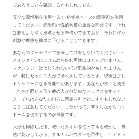
であろうことを確認するかもしれません。
安全な潤滑剤を使用する：-必ず水ベースの潤滑剤を使用
してください。潤滑剤は性的興奮の重要な部分です。それ
は膣をより深く浸透させる準備ができており、それに伴う
刺激や摩擦を簡単に下げることもできます。
あなたのダッチワイフを決して共有しないでください：-
スイングと3Pにふけるのを好む男性はほとんどいません。
ファンタジーは信じられないほど刺激的かもしれません
が、特にセックス人形でそれをしているとき、現実は少し
トリッキーになる可能性があります。あなたが次々と使用
したのと同じ人形で他の人が無防備なセックスをすると
き、それはあなたの両方に問題を引き起こすかもしれない
ことに注意してください。したがって、3Pをしながらコン
ドームを使用するのが最善です。
人形を掃除した後、乾いたタオルを使って水を乾かし、自
然に乾かしてから、タルカムパウダーを再生し、ヘアドラ