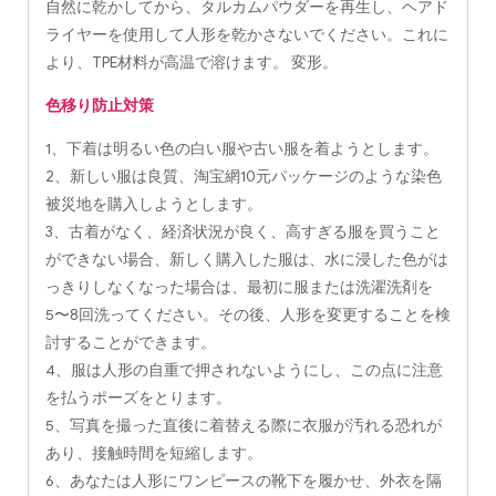
自然に乾かしてから、タルカムパウダーを再生し、ヘアド
ライヤーを使用して人形を乾かさないでください。これに
より、TPE材料が高温で溶けます。 変形。
色移り防止対策
1、下着は明るい色の白い服や古い服を着ようとします。
2、新しい服は良質、淘宝網10元パッケージのような染色
被災地を購入しようとします。
3、古着がなく、経済状況が良く、高すぎる服を買うこと
ができない場合、新しく購入した服は、水に浸した色がは
っきりしなくなった場合は、最初に服または洗濯洗剤を
5〜8回洗ってください。その後、人形を変更することを検
討することができます。
4、服は人形の自重で押されないようにし、この点に注意
を払うポーズをとります。
5、写真を撮った直後に着替える際に衣服が汚れる恐れが
あり、接触時間を短縮します。
6、あなたは人形にワンピースの靴下を履かせ、外衣を隔