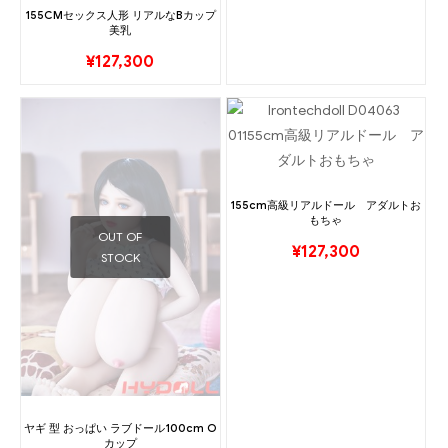
155CMセックス人形 リアルなBカップ
美乳
¥
127,300
155cm高級リアルドール アダルトお
もちゃ
OUT OF
¥
127,300
STOCK
ヤギ 型 おっぱい ラブドール100cm O
カップ