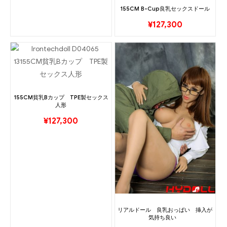
155CM B-Cup良乳セックスドール
¥
127,300
155CM貧乳Bカップ TPE製セックス
人形
¥
127,300
リアルドール 良乳おっぱい 挿入が
気持ち良い