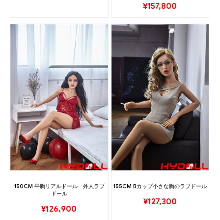
¥
157,800
150CM 平胸リアルドール 外人ラブ
155CM Bカップ小さな胸のラブドール
ドール
¥
127,300
¥
126,900