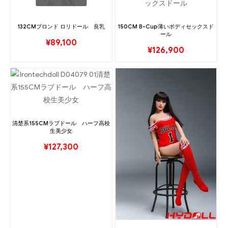
132CMブロンド ロリドール 良乳
150CM B-Cup薄いボディセックスド
ール
¥
89,100
¥
126,900
清楚系155CMラブドール ハーフ高校
生美少女
¥
127,300