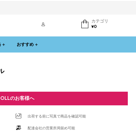
カテゴリ
ログイン
¥
0
格
おすすめ
ル
DOLLのお客様へ
出荷する前に写真で商品を確認可能
配達会社の営業所局留め可能