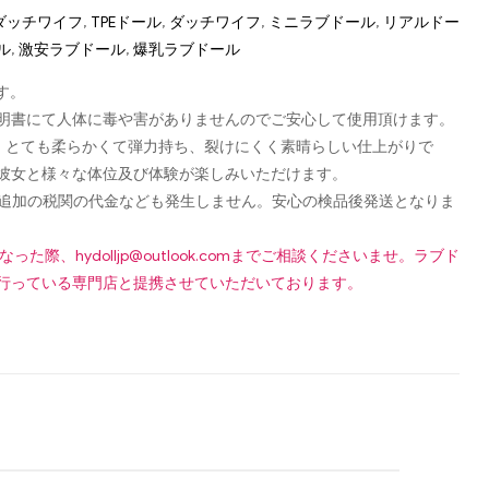
p ダッチワイフ
,
TPEドール
,
ダッチワイフ
,
ミニラブドール
,
リアルドー
ル
,
激安ラブドール
,
爆乳ラブドール
す。
認可証明書にて人体に毒や害がありませんのでご安心して使用頂けます。
し、とても柔らかくて弾力持ち、裂けにくく素晴らしい仕上がりで
彼女と様々な体位及び体験が楽しみいただけます。
です！追加の税関の代金なども発生しません。安心の検品後発送となりま
になった際、
hydolljp@outlook.com
までご相談くださいませ。ラブド
行っている専門店と提携させていただいております。