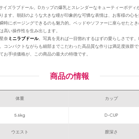
ニサイズラブドール。Dカップの爆乳とスレンダーなキューティーボディ
ります。朝顔のような大きな瞳が印象的な可憐な表情は、お客様の心を
瞬時にポージングできるのも魅力的。ベッドやソファーに座らせたとき
は高い操作性を生み出します。
星奈
ミニラブドール
。写真を見れば一目惚れするはずの愛らしさです。
。コンパクトながらも細部までこだわった高品質な作りは満足度抜群で
てお手頃価格が、この商品の最大の特徴です。
商品の情報
体重
カップ
5.6kg
D-CUP
ウエスト
膣深さ