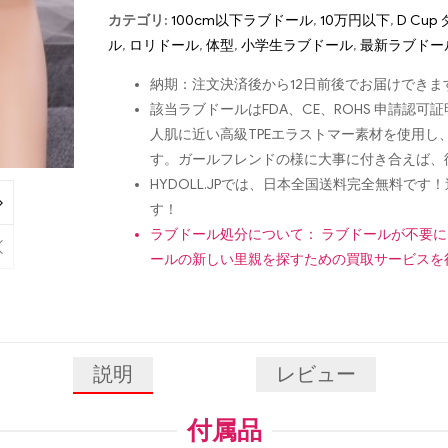
カテゴリ:
100cm以下ラブドール
,
10万円以下
,
D Cu
ル
,
ロリドール
,
体型
,
小学生ラブドール
,
最新ラブドー
納期：注文決済後から12日前後でお届けできま
該当ラブドールはFDA、CE、ROHS 申請
人肌に近い高級TPEエラストマー素材を使用
す。ガールフレンドの様に大事に付き合えば、
HYDOLL.JPでは、日本全国送料完全無料
す！
ラブドール処分について： ラブドールが不要
ールの新しい里親を探すための買取サービスを
説明
レビュー
付属品