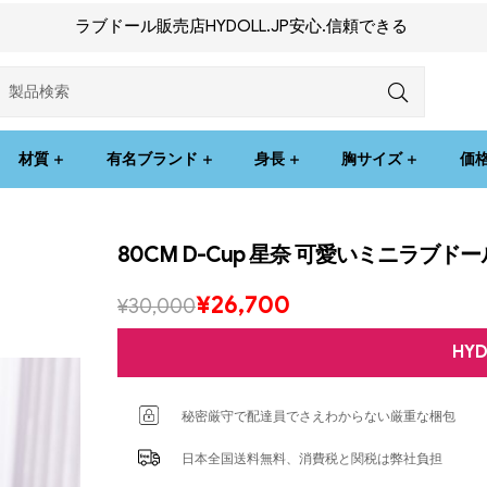
ラブドール販売店HYDOLL.JP安心.信頼できる
材質
有名ブランド
身長
胸サイズ
価
80CM D-Cup 星奈 可愛いミニラブドー
¥
26,700
¥
30,000
HY
秘密厳守で配達員でさえわからない厳重な梱包
日本全国送料無料、消費税と関税は弊社負担