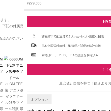
¥
279,000
います。
HY
ば、下記の付属品
秘密厳守で配達員でさえわからない厳重な梱包
る場合がござい
日本全国送料無料、消費税と関税は弊社負担
素材はCE、RoHS、FDAの認証を取得済み
！！
最安値と自信を持つ！他店よりお
PE
80CM TPE
メ激
製 アニメ激
ー
安ラブドー
オプション
ド
ル06ラブド
 最
ール通販 最