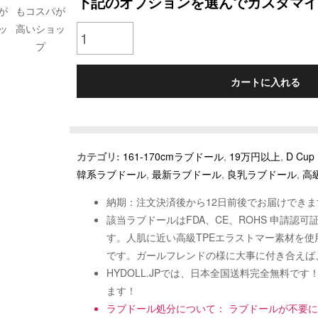
下記のオプションを選んでカスタマイ
が
もコスパが
ッ
高いショッ
プ
カートに入れる
カテゴリ:
161-170cmラブドール
,
19万円以上
,
D Cu
韓系ラブドール
,
最新ラブドール
,
良乳ラブドール
,
高
納期：注文決済後から12日前後でお届けできま
該当ラブドールはFDA、CE、ROHS 申請
す。人肌に近い高級TPEエラストマー素材を
です。ガールフレンドの様に大事に付き合えば
HYDOLL.JPでは、日本全国送料完全無料
ます！
ラブドール処分について： ラブドールが不要