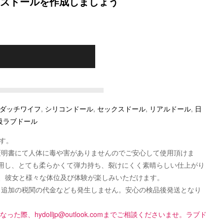
ズドールを作成しましょう
p ダッチワイフ
,
シリコンドール
,
セックスドール
,
リアルドール
,
日
級ラブドール
す。
認可証明書にて人体に毒や害がありませんのでご安心して使用頂けま
使用し、とても柔らかくて弾力持ち、裂けにくく素晴らしい仕上がり
、彼女と様々な体位及び体験が楽しみいただけます。
です！追加の税関の代金なども発生しません。安心の検品後発送となり
になった際、
hydolljp@outlook.com
までご相談くださいませ。ラブド