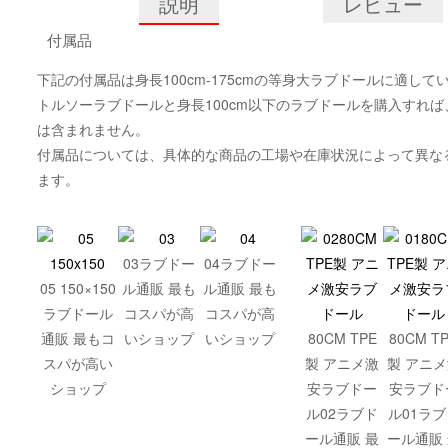
説明
レビュー
付属品
下記の付属品は身長100cm-175cmの等身大ラブドールに適して
トルソーラブドールと身長100cm以下のラブドールを購入すれ
は含まれません。
付属品については、具体的な商品の工場や在庫状況によって異な
ます。
03ラブドー
04ラブドー
05 150×150
ル通販 最も
ル通販 最も
ラブドール
コスパが高
コスパが高
通販 最もコ
いショップ
いショップ
80CM TPE
80CM T
スパが高い
製 アニメ激
製 アニ
ショップ
安ラブドー
安ラブド
ル02ラブド
ル01ラブ
ール通販 最
ール通販