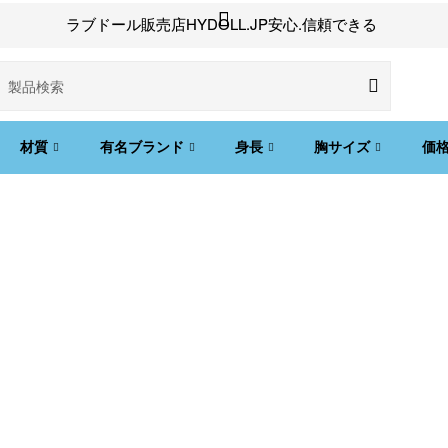
ラブドール販売店HYDOLL.JP安心.信頼できる
材質
有名ブランド
身長
胸サイズ
価