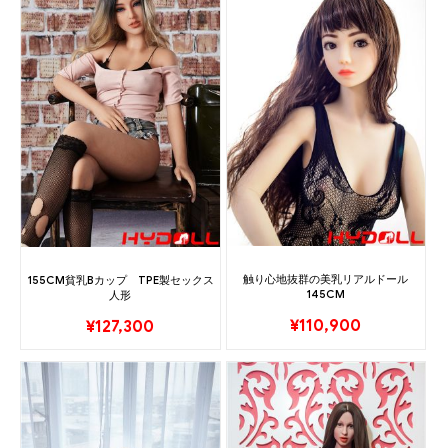
触り心地抜群の美乳リアルドール
155CM貧乳Bカップ TPE製セックス
145CM
人形
¥
110,900
¥
127,300