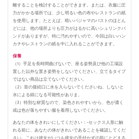
離することを検討することができます。または、衣服に圧
力がかかる場所では、少し明るい色の布やレストランの紙
を使用します。たとえば、暗いパジャマのバストのほとん
どには、他の場所よりも圧力がはるかに高いシュリンクバ
ンドがありますが、特に汚れやすいので、今回は白いハン
カチやレストランの紙を中に入れることができます。
保養
（1）手足を長時間曲げないで、座る姿勢及び他の工場設
置した以外な置き姿勢をしないでください、立てるタイプ
ではない商品は立てないでください。
（2）首の接続口に水を入らないでくださいね、しないと
水による錆になる可能性がありま。
（3）特別な材質なので、染色されやすいから、色が濃く
或は色が落ちやすい服を着用しないでください。
あなたの体をきれいにしてください：-セックス人形に触
れる前に、あなたの体がきれいであることを確認してくだ
さい。これは彼女がいつも彼女の手付かずの肌にとどまる