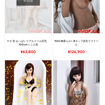
STOCK
ヤギ 型 おっぱいリアルドール巨乳
150CM柔らかいBカップ良乳ラブドー
100cmミニ人形
ル
¥
63,800
¥
126,900