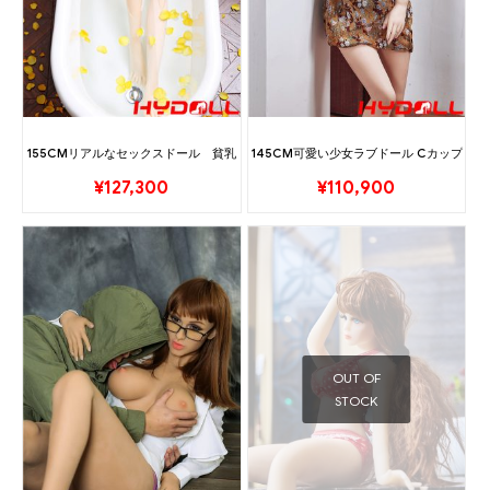
155CMリアルなセックスドール 貧乳
145CM可愛い少女ラブドール Cカップ
¥
127,300
¥
110,900
OUT OF
STOCK