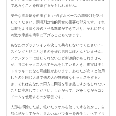
であろうことを確認するかもしれません。
安全な潤滑剤を使用する：-必ず水ベースの潤滑剤を使用
してください。潤滑剤は性的興奮の重要な部分です。それ
は膣をより深く浸透させる準備ができており、それに伴う
刺激や摩擦を簡単に下げることもできます。
あなたのダッチワイフを決して共有しないでください：-
スイングと3Pにふけるのを好む男性はほとんどいません。
ファンタジーは信じられないほど刺激的かもしれません
が、特にセックス人形でそれをしているとき、現実は少し
トリッキーになる可能性があります。あなたが次々と使用
したのと同じ人形で他の人が無防備なセックスをすると
き、それはあなたの両方に問題を引き起こすかもしれない
ことに注意してください。したがって、3Pをしながらコン
ドームを使用するのが最善です。
人形を掃除した後、乾いたタオルを使って水を乾かし、自
然に乾かしてから、タルカムパウダーを再生し、ヘアドラ