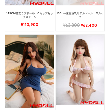
145CM激安ラブドール Cカップセッ
100cm童顔巨乳リアルドール Oカッ
クスドール
プ
¥
110,900
¥
63,800
¥
62,400