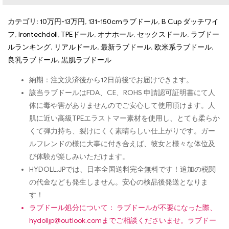
カテゴリ:
10万円-13万円
,
131-150cmラブドール
,
B Cup ダッチワイ
フ
,
Irontechdoll
,
TPEドール
,
オナホール
,
セックスドール
,
ラブドー
ルランキング
,
リアルドール
,
最新ラブドール
,
欧米系ラブドール
,
良乳ラブドール
,
黒肌ラブドール
納期：注文決済後から12日前後でお届けできます。
該当ラブドールはFDA、CE、ROHS 申請認可証明書にて人
体に毒や害がありませんのでご安心して使用頂けます。人
肌に近い高級TPEエラストマー素材を使用し、とても柔らか
くて弾力持ち、裂けにくく素晴らしい仕上がりです。ガー
ルフレンドの様に大事に付き合えば、彼女と様々な体位及
び体験が楽しみいただけます。
HYDOLL.JPでは、日本全国送料完全無料です！追加の税関
の代金なども発生しません。安心の検品後発送となりま
す！
ラブドール処分について： ラブドールが不要になった際、
hydolljp@outlook.com
までご相談くださいませ。ラブドー