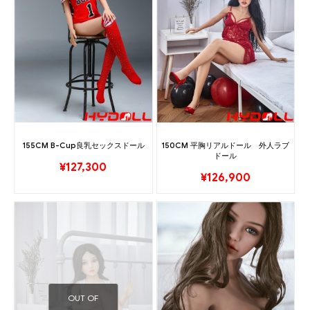
155CM B-Cup良乳セックスドール
150CM 平胸リアルドール 外人ラブ
ドール
¥
127,300
¥
126,900
OUT OF