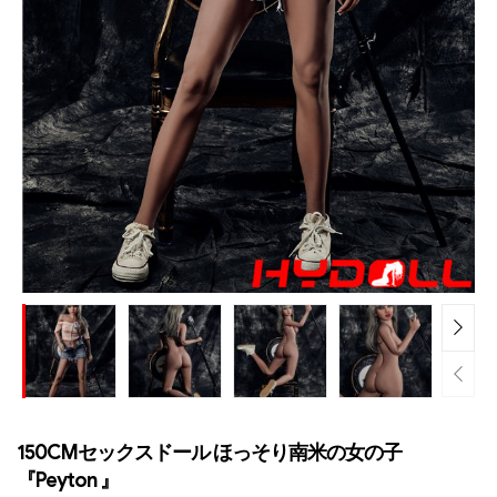
150CMセックスドール ほっそり南米の女の子
『Peyton 』