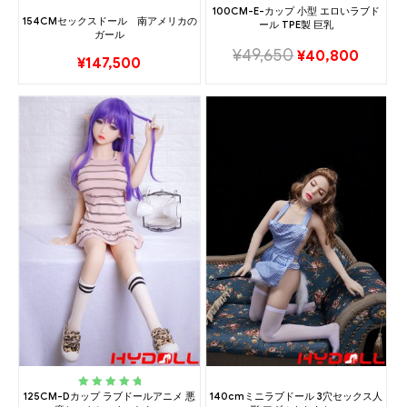
100CM-E-カップ 小型 エロいラブド
154CMセックスドール 南アメリカの
ール TPE製 巨乳
ガール
¥
49,650
¥
40,800
¥
147,500
125CM-Dカップ ラブドールアニメ 悪
140cmミニラブドール 3穴セックス人
Rated
5.00
out