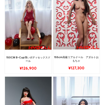
155cm高級リアルドール アダルトお
150CM B-Cup薄いボディセックスド
もちゃ
ール
¥
127,300
¥
126,900