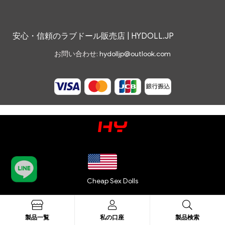
安心・信頼のラブドール販売店 | HYDOLL.JP
お問い合わせ:
hydolljp@outlook.com
Cheap Sex Dolls
Sexpuppen
製品一覧
私の口座
製品検索