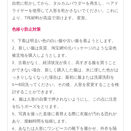
自然に乾かしてから、タルカムパウダーを再生し、ヘアド
ライヤーを使用して人形を乾かさないでください。これに
より、TPE材料が高温で溶けます。 変形。
色移り防止対策
1、下着は明るい色の白い服や古い服を着ようとします。
2、新しい服は良質、淘宝網10元パッケージのような染色
被災地を購入しようとします。
3、古着がなく、経済状況が良く、高すぎる服を買うこと
ができない場合、新しく購入した服は、水に浸した色がは
っきりしなくなった場合は、最初に服または洗濯洗剤を
5〜8回洗ってください。その後、人形を変更することを検
討することができます。
4、服は人形の自重で押されないようにし、この点に注意
を払うポーズをとります。
5、写真を撮った直後に着替える際に衣服が汚れる恐れが
あり、接触時間を短縮します。
6、あなたは人形にワンピースの靴下を履かせ、外衣を隔