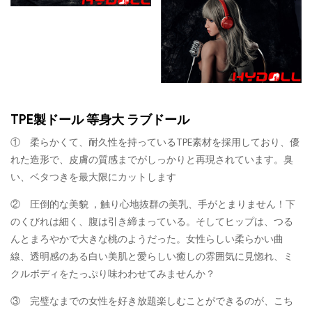
TPE製ドール 等身大 ラブドール
① 柔らかくて、耐久性を持っているTPE素材を採用しており、優
れた造形で、皮膚の質感までがしっかりと再現されています。臭
い、ベタつきを最大限にカットします
② 圧倒的な美貌 ，触り心地抜群の美乳、手がとまりません！下
のくびれは細く、腹は引き締まっている。そしてヒップは、つる
んとまろやかで大きな桃のようだった。女性らしい柔らかい曲
線、透明感のある白い美肌と愛らしい癒しの雰囲気に見惚れ、ミ
クルボディをたっぷり味わわせてみませんか？
③ 完璧なまでの女性を好き放題楽しむことができるのが、こち