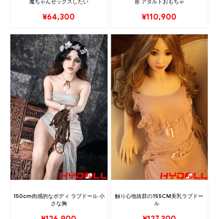
魔ちゃんセックスしたい
形 アダルトおもちゃ
of 5
¥
64,300
¥
110,900
150cm肉感的なボディ ラブドール 小
触り心地抜群の155CM美乳ラブドー
さな胸
ル