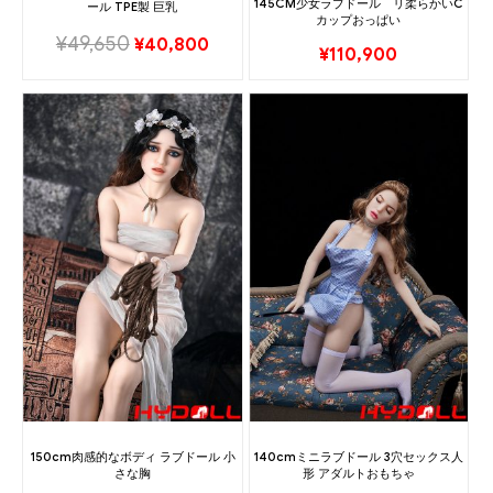
145CM少女ラブドール リ柔らかいC
ール TPE製 巨乳
カップおっぱい
¥
49,650
¥
40,800
¥
110,900
150cm肉感的なボディ ラブドール 小
140cmミニラブドール 3穴セックス人
さな胸
形 アダルトおもちゃ