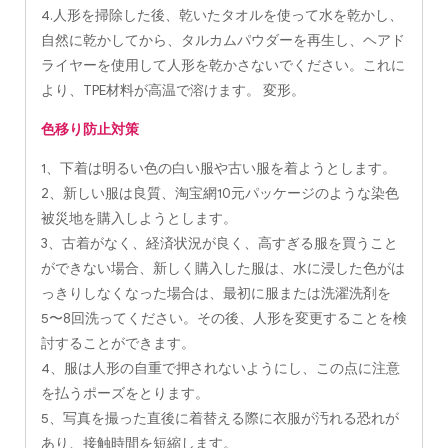
4.人形を掃除した後、乾いたタオルを使って水を乾かし、
自然に乾かしてから、タルカムパウダーを再生し、ヘアド
ライヤーを使用して人形を乾かさないでください。これに
より、TPE材料が高温で溶けます。 変形。
色移り防止対策
1、下着は明るい色の白い服や古い服を着ようとします。
2、新しい服は良質、淘宝網10元パッケージのような染色
被災地を購入しようとします。
3、古着がなく、経済状況が良く、高すぎる服を買うこと
ができない場合、新しく購入した服は、水に浸した色がは
っきりしなくなった場合は、最初に服または洗濯洗剤を
5〜8回洗ってください。その後、人形を変更することを検
討することができます。
4、服は人形の自重で押されないようにし、この点に注意
を払うポーズをとります。
5、写真を撮った直後に着替える際に衣服が汚れる恐れが
あり、接触時間を短縮します。