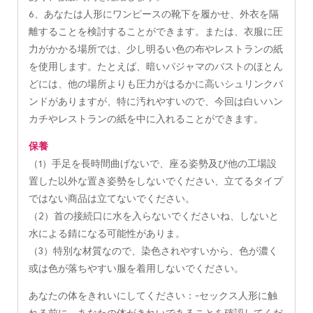
6、あなたは人形にワンピースの靴下を履かせ、外衣を隔
離することを検討することができます。または、衣服に圧
力がかかる場所では、少し明るい色の布やレストランの紙
を使用します。たとえば、暗いパジャマのバストのほとん
どには、他の場所よりも圧力がはるかに高いシュリンクバ
ンドがありますが、特に汚れやすいので、今回は白いハン
カチやレストランの紙を中に入れることができます。
保養
（1）手足を長時間曲げないで、座る姿勢及び他の工場設
置した以外な置き姿勢をしないでください、立てるタイプ
ではない商品は立てないでください。
（2）首の接続口に水を入らないでくださいね、しないと
水による錆になる可能性がありま。
（3）特別な材質なので、染色されやすいから、色が濃く
或は色が落ちやすい服を着用しないでください。
あなたの体をきれいにしてください：-セックス人形に触