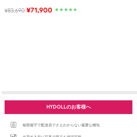
¥
71,900
¥
83,690
Rated
1
5.00
out
of 5 based
on
customer
rating
HYDOLLのお客様へ
秘密厳守で配達員でさえわからない厳重な梱包
出荷する前に写真で商品を確認可能