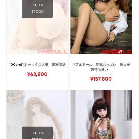
OUT OF
STOCK
100cm巨乳セックス人形 便利収納
リアルドール 良乳おっぱい 挿入が
気持ち良い
¥
63,800
¥
157,800
OUT OF