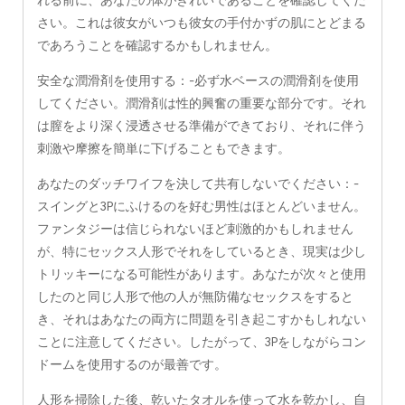
れる前に、あなたの体がきれいであることを確認してくだ
さい。これは彼女がいつも彼女の手付かずの肌にとどまる
であろうことを確認するかもしれません。
安全な潤滑剤を使用する：-必ず水ベースの潤滑剤を使用
してください。潤滑剤は性的興奮の重要な部分です。それ
は膣をより深く浸透させる準備ができており、それに伴う
刺激や摩擦を簡単に下げることもできます。
あなたのダッチワイフを決して共有しないでください：-
スイングと3Pにふけるのを好む男性はほとんどいません。
ファンタジーは信じられないほど刺激的かもしれません
が、特にセックス人形でそれをしているとき、現実は少し
トリッキーになる可能性があります。あなたが次々と使用
したのと同じ人形で他の人が無防備なセックスをすると
き、それはあなたの両方に問題を引き起こすかもしれない
ことに注意してください。したがって、3Pをしながらコン
ドームを使用するのが最善です。
人形を掃除した後、乾いたタオルを使って水を乾かし、自