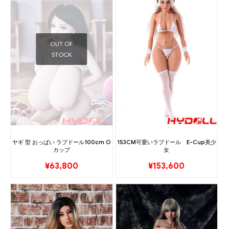
OUT OF
STOCK
ヤギ 型 おっぱい ラブドール100cm O
153CM可愛いラブドール E-Cup美少
カップ
女
¥
63,800
¥
153,600