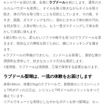
4.シャワーを浴びた後、全身に
ラブドール
を粉にします。通常のタ
ルカムパウダーを使用し、オイルを取り除きながらオイルを取り
除き、体の汚れを取り除くことを目的としています。その後、す
すぎ、脱脂、ダスティングを行い、濡れたタオルで体の粉や汚れ
を拭き取り、人形が乾いたら、もう一度ダスティングして体を乾
かして清潔に保ちます。
5.髪が乾いたら、柔らかいソファや椅子を見つけてラブドールを置
きます。指先などの摩耗を防ぐために、腕にストッキングを履き
ます。
6.ラブドールの準備ができたら、コンドームを装着し、適切な量の
潤滑剤を塗布して、好きなセックス方法を選択します。
7.使用後、ラブドールは清掃後、工場で保管する必要があります。
ラブドール梨瑚は、一流の体験をお届けします
身長148cm、体重27kgのラブドールで、新開発のシリコンヘッド
とTPEボディの入江は、シリコンとTPEドールのメリットをすべて
備えています。
リアルでキュートな表情としなやかなボディを持つ梨瑚は、セッ