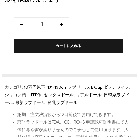
-
+
カートに入れる
カテゴリ:
10万円以下
,
131-150cmラブドール
,
E Cup ダッチワイフ
,
シリコン頭＋TPE体
,
セックスドール
,
リアルドール
,
日韓系ラブド
ール
,
最新ラブドール
,
良乳ラブドール
納期：注文決済後から12日前後でお届けできます。
該当ラブドールはFDA、CE、ROHS 申請認可証明書にて人
体に毒や害がありませんのでご安心して使用頂けます。人