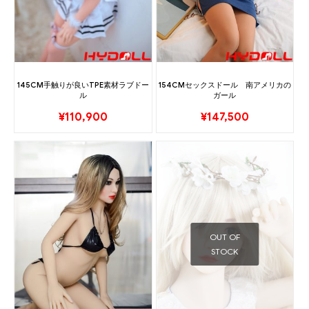
145CM手触りが良いTPE素材ラブドー
154CMセックスドール 南アメリカの
ル
ガール
¥
110,900
¥
147,500
OUT OF
STOCK