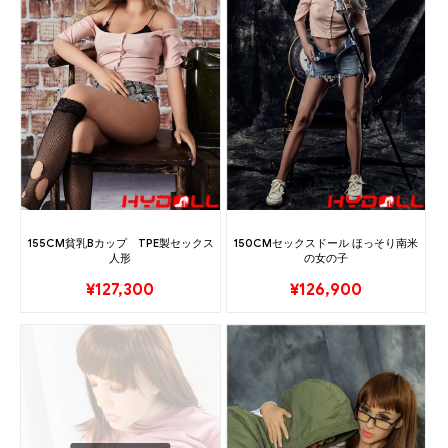
155CM貧乳Bカップ TPE製セックス
150CMセックスドール ほっそり南米
人形
の女の子
¥
127,300
¥
126,900