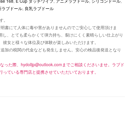
use 168
,
E Cup ダッチワイフ
,
アニメラブドール
,
シリコンドール
,
新ラブドール
,
良乳ラブドール
す。
認可証明書にて人体に毒や害がありませんのでご安心して使用頂けま
使用し、とても柔らかくて弾力持ち、裂けにくく素晴らしい仕上がり
、彼女と様々な体位及び体験が楽しみいただけます。
です！追加の税関の代金なども発生しません。安心の検品後発送となり
になった際、
hydolljp@outlook.com
までご相談くださいませ。ラブド
行っている専門店と提携させていただいております。