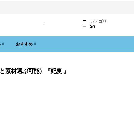
カテゴリ
ログイン
¥
0
格
おすすめ
長と素材選ぶ可能）『妃夏 』