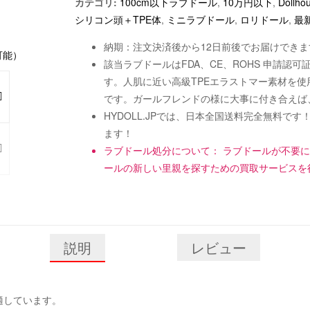
カテゴリ:
100cm以下ラブドール
,
10万円以下
,
Dollho
シリコン頭＋TPE体
,
ミニラブドール
,
ロリドール
,
最
納期：注文決済後から12日前後でお届けできま
該当ラブドールはFDA、CE、ROHS 申請
す。人肌に近い高級TPEエラストマー素材を
です。ガールフレンドの様に大事に付き合えば
HYDOLL.JPでは、日本全国送料完全無料
ます！
ラブドール処分について： ラブドールが不要
ールの新しい里親を探すための買取サービスを
説明
レビュー
に適しています。