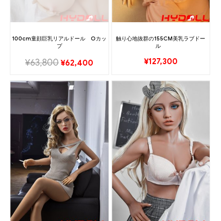
100cm童顔巨乳リアルドール Oカッ
触り心地抜群の155CM美乳ラブドー
プ
ル
¥
127,300
¥
63,800
¥
62,400