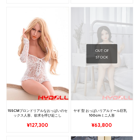
OUT OF
STOCK
155CMブロンドリアルなおっぱいのセ
ヤギ 型 おっぱいリアルドール巨乳
ックス人形、欲求を呼び起こし
100cmミニ人形
¥
127,300
¥
63,800