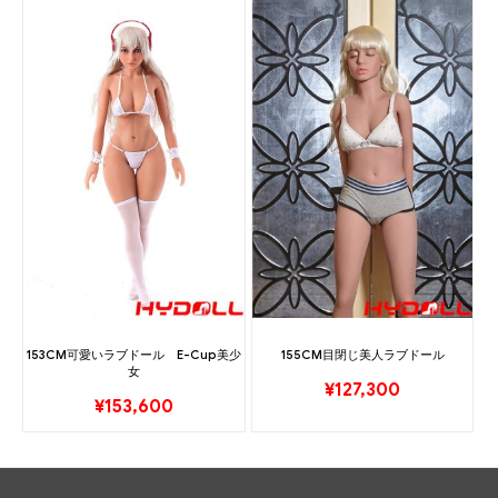
153CM可愛いラブドール E-Cup美少
155CM目閉じ美人ラブドール
女
¥
127,300
¥
153,600