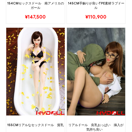
154CMセックスドール 南アメリカの
145CM手触りが良いTPE素材ラブドー
ガール
ル
¥
147,500
¥
110,900
155CMリアルなセックスドール 貧乳
リアルドール 良乳おっぱい 挿入が
気持ち良い