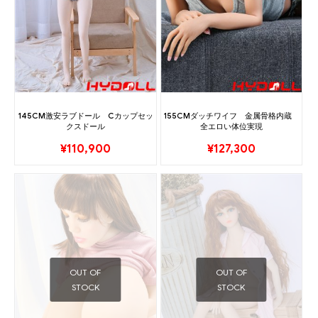
145CM激安ラブドール Cカップセッ
155CMダッチワイフ 金属骨格内蔵
クスドール
全エロい体位実現
¥
110,900
¥
127,300
OUT OF
OUT OF
STOCK
STOCK