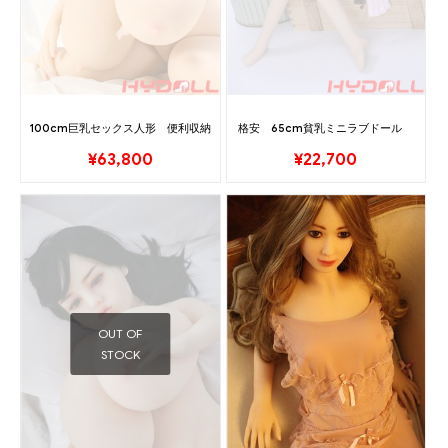
100cm巨乳セックス人形 便利収納
格安 65cm貧乳ミニラブドール
¥
63,800
¥
22,700
OUT OF
STOCK