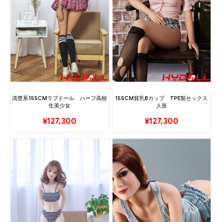
清楚系155CMラブドール ハーフ高校
155CM貧乳Bカップ TPE製セックス
生美少女
人形
¥
127,300
¥
127,300