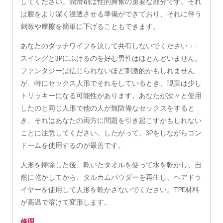
してください。潤滑剤は性的興奮の重要な部分です。それ
は膣をより深く浸透させる準備ができており、それに伴う
刺激や摩擦を簡単に下げることもできます。
あなたのダッチワイフを決して共有しないでください：-
スイングと3Pにふけるのを好む男性はほとんどいません。
ファンタジーは信じられないほど刺激的かもしれません
が、特にセックス人形でそれをしているとき、現実は少し
トリッキーになる可能性があります。あなたが次々と使用
したのと同じ人形で他の人が無防備なセックスをすると
き、それはあなたの両方に問題を引き起こすかもしれない
ことに注意してください。したがって、3Pをしながらコン
ドームを使用するのが最善です。
人形を掃除した後、乾いたタオルを使って水を乾かし、自
然に乾かしてから、タルカムパウダーを再生し、ヘアドラ
イヤーを使用して人形を乾かさないでください。TPE材料
が高温で溶けて変形します。
修理