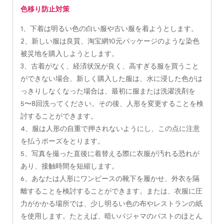
色移り防止対策
1、下着は明るい色の白い服や古い服を着ようとします。
2、新しい服は良質、淘宝網10元パッケージのような染色
被災地を購入しようとします。
3、古着がなく、経済状況が良く、高すぎる服を買うこと
ができない場合、新しく購入した服は、水に浸した色がは
っきりしなくなった場合は、最初に服または洗濯洗剤を
5〜8回洗ってください。その後、人形を変更することを検
討することができます。
4、服は人形の自重で押されないようにし、この点に注意
を払うポーズをとります。
5、写真を撮った直後に着替える際に衣服が汚れる恐れが
あり、接触時間を短縮します。
6、あなたは人形にワンピースの靴下を履かせ、外衣を隔
離することを検討することができます。または、衣服に圧
力がかかる場所では、少し明るい色の布やレストランの紙
を使用します。たとえば、暗いパジャマのバストのほとん