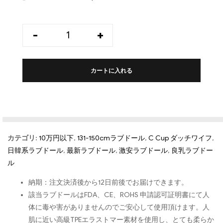
-
+
カートに入れる
カテゴリ:
10万円以下
,
131-150cmラブドール
,
C Cup ダッチワイフ
,
日韓系ラブドール
,
最新ラブドール
,
激安ラブドール
,
良乳ラブドー
ル
納期：注文決済後から12日前後でお届けできます。
該当ラブドールはFDA、CE、ROHS 申請認可証明書にて人
体に毒や害がありませんのでご安心して使用頂けます。人
肌に近い高級TPEエラストマー素材を使用し、とても柔らか