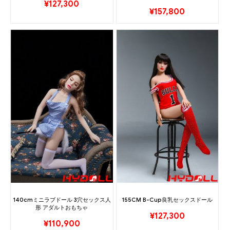
¥
127,300
¥
157,800
140cmミニラブドール 3穴セックス人
155CM B-Cup良乳セックスドール
形 アダルトおもちゃ
¥
127,300
¥
110,900