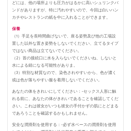
どには、他の場所よりも圧力がはるかに高いシュリンクバ
ンドがありますが、特に汚れやすいので、今回は白いハン
カチやレストランの紙を中に入れることができます。
保養
（1）手足を長時間曲げないで、座る姿勢及び他の工場設
置した以外な置き姿勢をしないでください、立てるタイプ
ではない商品は立てないでください。
（2）首の接続口に水を入らないでくださいね、しないと
水による錆になる可能性がありま。
（3）特別な材質なので、染色されやすいから、色が濃く
或は色が落ちやすい服を着用しないでください。
あなたの体をきれいにしてください：-セックス人形に触
れる前に、あなたの体がきれいであることを確認してくだ
さい。これは彼女がいつも彼女の手付かずの肌にとどまる
であろうことを確認するかもしれません。
安全な潤滑剤を使用する：-必ず水ベースの潤滑剤を使用