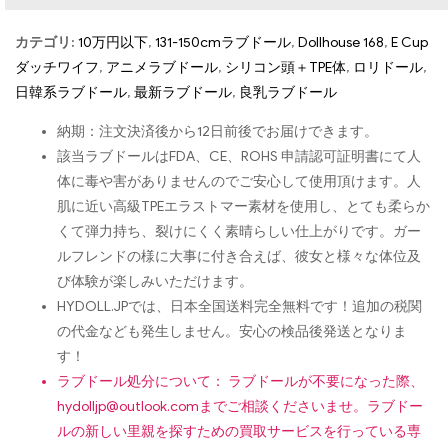
カテゴリ:
10万円以下
,
131-150cmラブドール
,
Dollhouse 168
,
E Cup
ダッチワイフ
,
アニメラブドール
,
シリコン頭＋TPE体
,
ロリドール
,
日韓系ラブドール
,
最新ラブドール
,
良乳ラブドール
納期：注文決済後から12日前後でお届けできます。
該当ラブドールはFDA、CE、ROHS 申請認可証明書にて人
体に毒や害がありませんのでご安心して使用頂けます。人
肌に近い高級TPEエラストマー素材を使用し、とても柔らか
くて弾力持ち、裂けにくく素晴らしい仕上がりです。ガー
ルフレンドの様に大事に付き合えば、彼女と様々な体位及
び体験が楽しみいただけます。
HYDOLL.JPでは、日本全国送料完全無料です！追加の税関
の代金なども発生しません。安心の検品後発送となりま
す！
ラブドール処分について： ラブドールが不要になった際、
hydolljp@outlook.com
までご相談くださいませ。ラブドー
ルの新しい里親を探すための買取サービスを行っている専