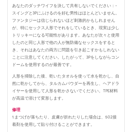
あなたのダッチワイフを決して共有しないでください：-
スイングと3Pにふけるのを好む男性はほとんどいません。
ファンタジーは信じられないほど刺激的かもしれません
が、特にセックス人形でそれをしているとき、現実は少し
トリッキーになる可能性があります。あなたが次々と使用
したのと同じ人形で他の人が無防備なセックスをすると
き、それはあなたの両方に問題を引き起こすかもしれない
ことに注意してください。したがって、3Pをしながらコン
ドームを使用するのが最善です。
人形を掃除した後、乾いたタオルを使って水を乾かし、自
然に乾かしてから、タルカムパウダーを再生し、ヘアドラ
イヤーを使用して人形を乾かさないでください。TPE材料
が高温で溶けて変形します。
修理
1.まつげが落ちたり、皮膚が折れたりした場合は、502接
着剤を使用して貼り付けることができます。