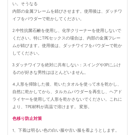
い。そうなる
内部の金属フレームを錆びさせます。使用後は、ダッチワ
イフをパウダーで乾かしてください。
2.中性抗菌石鹸を使用し、化学クリーナーを使用しないで
ください。特にTPEセックスの場合は、内部の金属フレー
ムが錆びます。使用後は、ダッチワイフをパウダーで乾か
してください。
3.ダッチワイフを絶対に共有しない：スイングや3Pにふけ
るのが好きな男性はほとんどいません。
4.人形を掃除した後、乾いたタオルを使って水を乾かし、
自然に乾かしてから、タルカムパウダーを再生し、ヘアド
ライヤーを使用して人形を乾かさないでください。これに
より、TPE材料が高温で溶けます。 変形。
色移り防止対策
1、下着は明るい色の白い服や古い服を着ようとします。