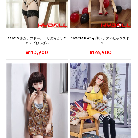
145CM少女ラブドール リ柔らかいC
150CM B-Cup薄いボディセックスド
カップおっぱい
ール
¥
110,900
¥
126,900