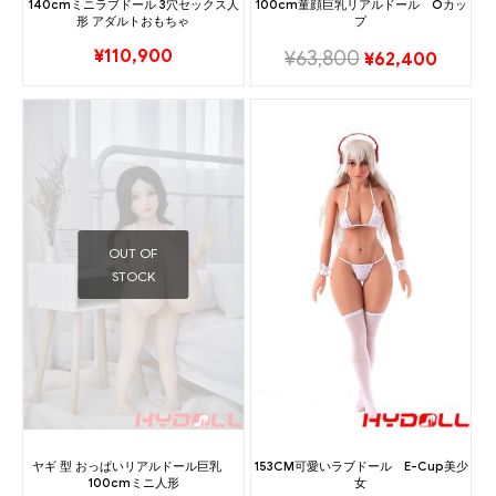
140cmミニラブドール 3穴セックス人
100cm童顔巨乳リアルドール Oカッ
形 アダルトおもちゃ
プ
¥
110,900
¥
63,800
¥
62,400
OUT OF
STOCK
ヤギ 型 おっぱいリアルドール巨乳
153CM可愛いラブドール E-Cup美少
100cmミニ人形
女