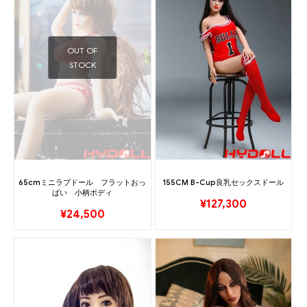
OUT OF
STOCK
65cmミニラブドール フラットおっ
155CM B-Cup良乳セックスドール
ぱい 小柄ボディ
¥
127,300
¥
24,500