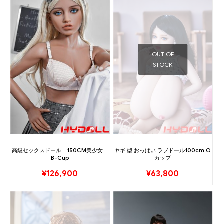
OUT OF
STOCK
高級セックスドール 150CM美少女
ヤギ 型 おっぱい ラブドール100cm O
B-Cup
カップ
¥
126,900
¥
63,800