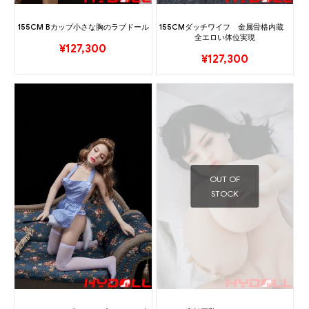
155CM Bカップ小さな胸のラブドール
155CMダッチワイフ 金属骨格内蔵
全エロい体位実現
¥
127,300
¥
127,300
OUT OF
STOCK