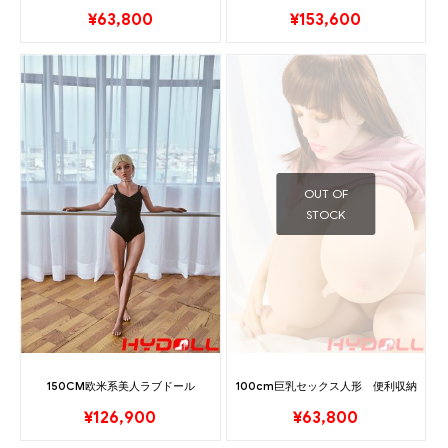
¥
63,800
¥
153,600
OUT OF
STOCK
150CM欧米系美人ラブドール
100cm巨乳セックス人形 便利収納
¥
126,900
¥
63,800