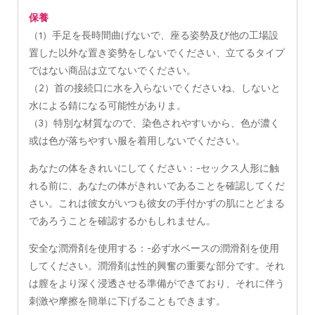
保養
（1）手足を長時間曲げないで、座る姿勢及び他の工場設
置した以外な置き姿勢をしないでください、立てるタイプ
ではない商品は立てないでください。
（2）首の接続口に水を入らないでくださいね、しないと
水による錆になる可能性がありま。
（3）特別な材質なので、染色されやすいから、色が濃く
或は色が落ちやすい服を着用しないでください。
あなたの体をきれいにしてください：-セックス人形に触
れる前に、あなたの体がきれいであることを確認してくだ
さい。これは彼女がいつも彼女の手付かずの肌にとどまる
であろうことを確認するかもしれません。
安全な潤滑剤を使用する：-必ず水ベースの潤滑剤を使用
してください。潤滑剤は性的興奮の重要な部分です。それ
は膣をより深く浸透させる準備ができており、それに伴う
刺激や摩擦を簡単に下げることもできます。