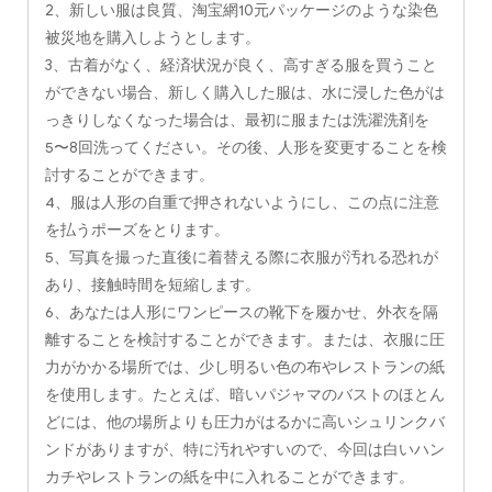
2、新しい服は良質、淘宝網10元パッケージのような染色
被災地を購入しようとします。
3、古着がなく、経済状況が良く、高すぎる服を買うこと
ができない場合、新しく購入した服は、水に浸した色がは
っきりしなくなった場合は、最初に服または洗濯洗剤を
5〜8回洗ってください。その後、人形を変更することを検
討することができます。
4、服は人形の自重で押されないようにし、この点に注意
を払うポーズをとります。
5、写真を撮った直後に着替える際に衣服が汚れる恐れが
あり、接触時間を短縮します。
6、あなたは人形にワンピースの靴下を履かせ、外衣を隔
離することを検討することができます。または、衣服に圧
力がかかる場所では、少し明るい色の布やレストランの紙
を使用します。たとえば、暗いパジャマのバストのほとん
どには、他の場所よりも圧力がはるかに高いシュリンクバ
ンドがありますが、特に汚れやすいので、今回は白いハン
カチやレストランの紙を中に入れることができます。