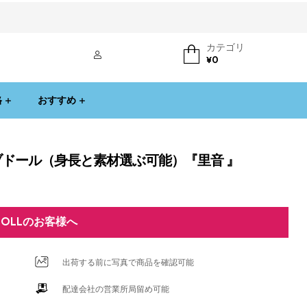
カテゴリ
ログイン
¥
0
格
おすすめ
ラブドール（身長と素材選ぶ可能）『里音 』
DOLLのお客様へ
出荷する前に写真で商品を確認可能
配達会社の営業所局留め可能