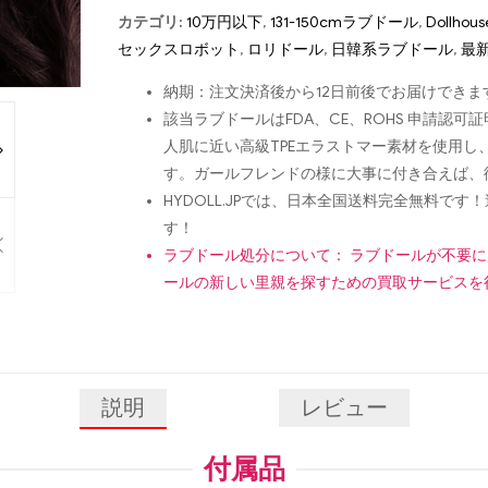
カテゴリ:
10万円以下
,
131-150cmラブドール
,
Dollhous
セックスロボット
,
ロリドール
,
日韓系ラブドール
,
最
納期：注文決済後から12日前後でお届けできま
該当ラブドールはFDA、CE、ROHS 申請
人肌に近い高級TPEエラストマー素材を使用
す。ガールフレンドの様に大事に付き合えば、
HYDOLL.JPでは、日本全国送料完全無料
す！
ラブドール処分について： ラブドールが不要
ールの新しい里親を探すための買取サービスを
説明
レビュー
付属品