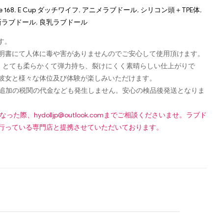
e 168
,
E Cup ダッチワイフ
,
アニメラブドール
,
シリコン頭＋TPE体
,
新ラブドール
,
良乳ラブドール
す。
認可証明書にて人体に毒や害がありませんのでご安心して使用頂けます。
し、とても柔らかくて弾力持ち、裂けにくく素晴らしい仕上がりで
彼女と様々な体位及び体験が楽しみいただけます。
です！追加の税関の代金なども発生しません。安心の検品後発送となりま
になった際、
hydolljp@outlook.com
までご相談くださいませ。ラブド
行っている専門店と提携させていただいております。