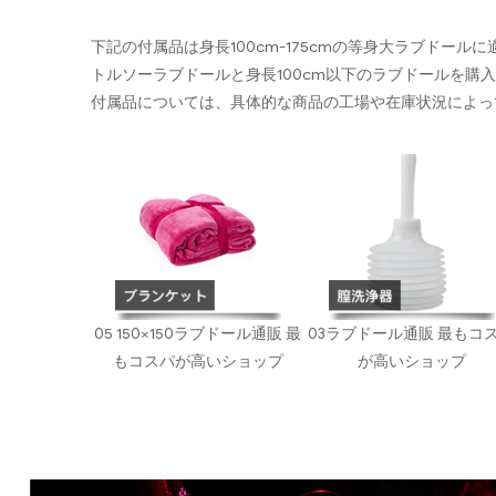
下記の付属品は身長100cm-175cmの等身大ラブドール
トルソーラブドールと身長100cm以下のラブドールを購
付属品については、具体的な商品の工場や在庫状況によっ
05 150×150ラブドール通販 最
03ラブドール通販 最もコ
もコスパが高いショップ
が高いショップ