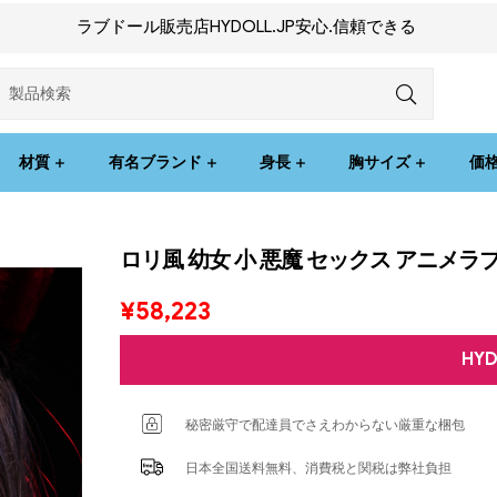
ラブドール販売店HYDOLL.JP安心.信頼できる
材質
有名ブランド
身長
胸サイズ
価
ロリ風 幼女 小 悪魔 セックス アニメ
¥
58,223
HY
秘密厳守で配達員でさえわからない厳重な梱包
日本全国送料無料、消費税と関税は弊社負担