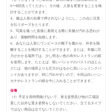
5〜8回洗ってください。その後、人形を変更することを検
討することができます。
4、服は人形の自重で押されないようにし、この点に注意
を払うポーズをとります。
5、写真を撮った直後に着替える際に衣服が汚れる恐れが
あり、接触時間を短縮します。
6、あなたは人形にワンピースの靴下を履かせ、外衣を隔
離することを検討することができます。または、衣服に圧
力がかかる場所では、少し明るい色の布やレストランの紙
を使用します。たとえば、暗いパジャマのバストのほとん
どには、他の場所よりも圧力がはるかに高いシュリンクバ
ンドがありますが、特に汚れやすいので、今回は白いハン
カチやレストランの紙を中に入れることができます。
保養
（1）手足を長時間曲げないで、座る姿勢及び他の工場設
置した以外な置き姿勢をしないでください、立てるタイプ
ではない商品は立てないでください。