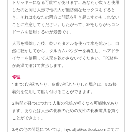
トリッキーになる可能性があります。あなたが次々と使用
したのと同じ人形で他の人が無防備なセックスをすると
き、それはあなたの両方に問題を引き起こすかもしれない
ことに注意してください。したがって、3Pをしながらコン
ドームを使用するのが最善です。
人形を掃除した後、乾いたタオルを使って水を乾かし、自
然に乾かしてから、タルカムパウダーを再生し、ヘアドラ
イヤーを使用して人形を乾かさないでください。TPE材料
が高温で溶けて変形します。
修理
1.まつげが落ちたり、皮膚が折れたりした場合は、502接
着剤を使用して貼り付けることができます。
2.時間が経つにつれて人形の化粧が軽くなる可能性があり
ます、あなたは人形の化粧のための女性の化粧道具を買う
ことができます。
3.その他の問題については、
hydolljp@outlook.com
にてご