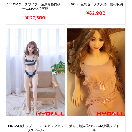
155CMダッチワイフ 金属骨格内蔵
100cm巨乳セックス人形 便利収納
全エロい体位実現
¥
63,800
¥
127,300
145CM激安ラブドール Cカップセッ
触り心地抜群の155CM美乳ラブドー
クスドール
ル