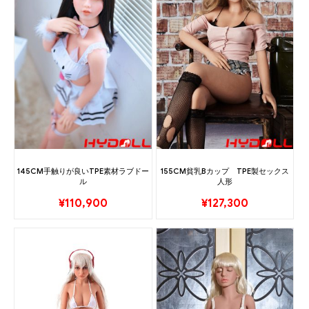
145CM手触りが良いTPE素材ラブドー
155CM貧乳Bカップ TPE製セックス
ル
人形
¥
110,900
¥
127,300