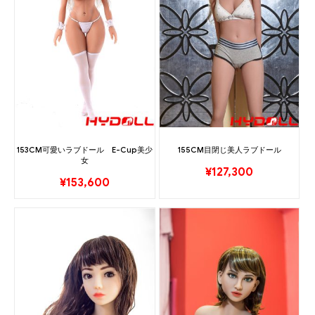
153CM可愛いラブドール E-Cup美少
155CM目閉じ美人ラブドール
女
¥
127,300
¥
153,600