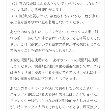
（2）首の接続口に水を入らないでくださいね、しないと
水による錆になる可能性がありま。
（3）特別な材質なので、染色されやすいから、色が濃く
或は色が落ちやすい服を着用しないでください。
あなたの体をきれいにしてください：-セックス人形に触
れる前に、あなたの体がきれいであることを確認してくだ
さい。これは彼女がいつも彼女の手付かずの肌にとどまる
であろうことを確認するかもしれません。
安全な潤滑剤を使用する：-必ず水ベースの潤滑剤を使用
してください。潤滑剤は性的興奮の重要な部分です。それ
は膣をより深く浸透させる準備ができており、それに伴う
刺激や摩擦を簡単に下げることもできます。
あなたのダッチワイフを決して共有しないでください：-
スイングと3Pにふけるのを好む男性はほとんどいません。
ファンタジーは信じられないほど刺激的かもしれません
が、特にセックス人形でそれをしているとき、現実は少し