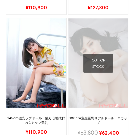
¥
110,900
¥
127,300
OUT OF
STOCK
145cm激安ラブドール 触り心地抜群
100cm童顔巨乳リアルドール Oカッ
のＣカップ美乳
プ
¥
110,900
¥
63,800
¥
62,400