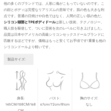
他の多くのブランドでは、人形に魂がこもっていないのです。こ
の顔とボディは完璧なリアリズムの意味です。肌の色も大きな利
点です。普通の日焼けや白色ではなく、人間の正しい肌の色だ。
シリコン頭部とTPEボディドール
は新しい技術、テクノロジー、
職人技を駆使して、ついに芸術を次のレベルに引き上げました。
品質は日本やアメリカの高級シリコンセックスドールブランドに
匹敵するほどですが、価格はもっと安くてお手頃です! 重量も他の
シリコンドールより軽いです。
製品サイズ:
身長:
バスト:
胸のサイズ:
145CM/158CM/168
67cm/72cm/81cm
なし
CM