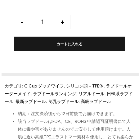
-
+
カートに入れる
カテゴリ:
C Cup ダッチワイフ
,
シリコン頭＋TPE体
,
ラブドールオ
ーダーメイド
,
ラブドールランキング
,
リアルドール
,
日韓系ラブド
ール
,
最新ラブドール
,
良乳ラブドール
,
高級ラブドール
納期：注文決済後から12日前後でお届けできます。
該当ラブドールはFDA、CE、ROHS 申請認可証明書にて人
体に毒や害がありませんのでご安心して使用頂けます。人
肌に近い高級TPEエラストマー素材を使用し、とても柔らか