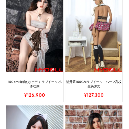
150cm肉感的なボディ ラブドール 小
清楚系155CMラブドール ハーフ高校
さな胸
生美少女
¥
126,900
¥
127,300