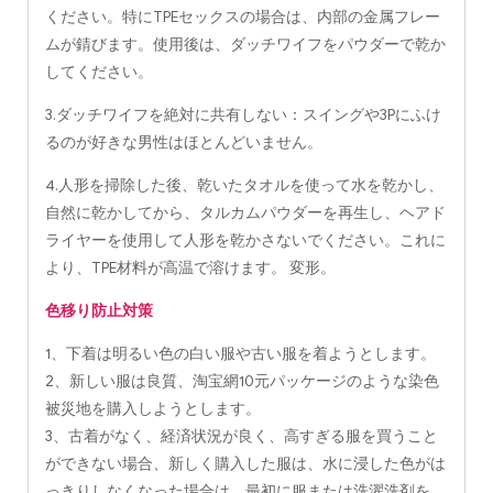
ください。特にTPEセックスの場合は、内部の金属フレー
ムが錆びます。使用後は、ダッチワイフをパウダーで乾か
してください。
3.ダッチワイフを絶対に共有しない：スイングや3Pにふけ
るのが好きな男性はほとんどいません。
4.人形を掃除した後、乾いたタオルを使って水を乾かし、
自然に乾かしてから、タルカムパウダーを再生し、ヘアド
ライヤーを使用して人形を乾かさないでください。これに
より、TPE材料が高温で溶けます。 変形。
色移り防止対策
1、下着は明るい色の白い服や古い服を着ようとします。
2、新しい服は良質、淘宝網10元パッケージのような染色
被災地を購入しようとします。
3、古着がなく、経済状況が良く、高すぎる服を買うこと
ができない場合、新しく購入した服は、水に浸した色がは
っきりしなくなった場合は、最初に服または洗濯洗剤を