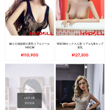
触り心地抜群の美乳リアルドール
155CMセックス人形 リアルなBカップ
145CM
美乳
¥
110,900
¥
127,300
OUT OF
STOCK