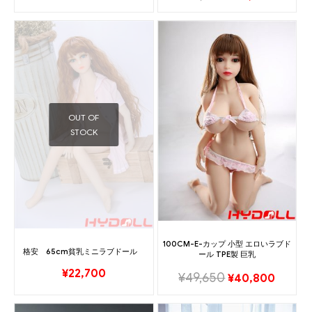
OUT OF
STOCK
100CM-E-カップ 小型 エロいラブド
格安 65cm貧乳ミニラブドール
ール TPE製 巨乳
¥
22,700
¥
49,650
¥
40,800