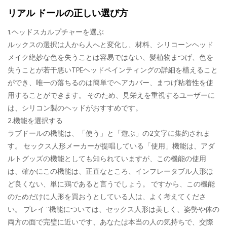
リアル ドールの正しい選び方
1.ヘッドスカルプチャーを選ぶ
ルックスの選択は人から人へと変化し、材料、シリコーンヘッド
メイク絶妙な色を失うことは容易ではない、髪植物まつげ、色を
失うことが若干悪いTPEヘッドペインティングの詳細を植えること
ができ、唯一の落ちるのは簡単でヘアカバー、まつげ粘着性を使
用することができます。 そのため、見栄えを重視するユーザーに
は、シリコン製のヘッドがおすすめです。
2.機能を選択する
ラブドールの機能は、「使う」と「遊ぶ」の2文字に集約されま
す。 セックス人形メーカーが提唱している「使用」機能は、アダ
ルトグッズの機能としても知られていますが、この機能の使用
は、確かにこの機能は、正直なところ、インフレータブル人形ほ
ど良くない、単に鶏であると言うでしょう。 ですから、この機能
のためだけに人形を買おうとしている人は、よく考えてくださ
い。 プレイ “機能については、セックス人形は美しく、姿勢や体の
両方の面で完璧に近いです、あなたは本当の人の気持ちで、交際