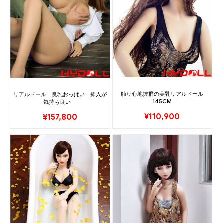
触り心地抜群の美乳リアルドール
リアルドール 良乳おっぱい 挿入が
145CM
気持ち良い
¥
110,900
¥
157,800