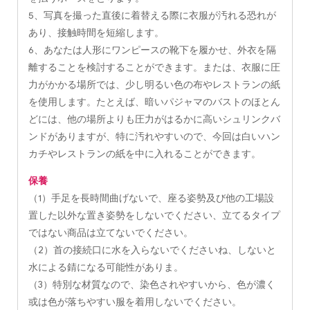
5、写真を撮った直後に着替える際に衣服が汚れる恐れが
あり、接触時間を短縮します。
6、あなたは人形にワンピースの靴下を履かせ、外衣を隔
離することを検討することができます。または、衣服に圧
力がかかる場所では、少し明るい色の布やレストランの紙
を使用します。たとえば、暗いパジャマのバストのほとん
どには、他の場所よりも圧力がはるかに高いシュリンクバ
ンドがありますが、特に汚れやすいので、今回は白いハン
カチやレストランの紙を中に入れることができます。
保養
（1）手足を長時間曲げないで、座る姿勢及び他の工場設
置した以外な置き姿勢をしないでください、立てるタイプ
ではない商品は立てないでください。
（2）首の接続口に水を入らないでくださいね、しないと
水による錆になる可能性がありま。
（3）特別な材質なので、染色されやすいから、色が濃く
或は色が落ちやすい服を着用しないでください。