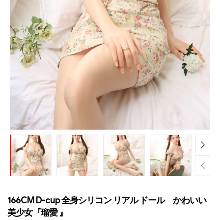
166CM D-cup 全身シリコン リアル ドール かわいい
美少女『瑠愛 』