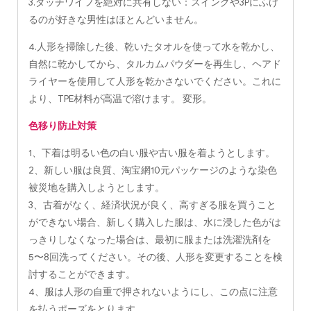
3.ダッチワイフを絶対に共有しない：スイングや3Pにふけ
るのが好きな男性はほとんどいません。
4.人形を掃除した後、乾いたタオルを使って水を乾かし、
自然に乾かしてから、タルカムパウダーを再生し、ヘアド
ライヤーを使用して人形を乾かさないでください。これに
より、TPE材料が高温で溶けます。 変形。
色移り防止対策
1、下着は明るい色の白い服や古い服を着ようとします。
2、新しい服は良質、淘宝網10元パッケージのような染色
被災地を購入しようとします。
3、古着がなく、経済状況が良く、高すぎる服を買うこと
ができない場合、新しく購入した服は、水に浸した色がは
っきりしなくなった場合は、最初に服または洗濯洗剤を
5〜8回洗ってください。その後、人形を変更することを検
討することができます。
4、服は人形の自重で押されないようにし、この点に注意
を払うポーズをとります。