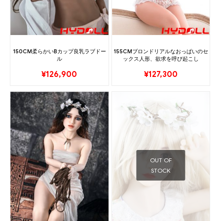
150CM柔らかいBカップ良乳ラブドー
155CMブロンドリアルなおっぱいのセ
ル
ックス人形、欲求を呼び起こし
¥
126,900
¥
127,300
OUT OF
STOCK