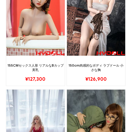
155CMセックス人形 リアルなBカップ
150cm肉感的なボディ ラブドール 小
美乳
さな胸
¥
127,300
¥
126,900