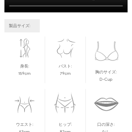
製品サイズ:
身長:
バスト:
胸のサイズ:
159cm
79cm
D-Cup
ウエスト:
ヒップ:
口の深さ:
53cm
82cm
なし