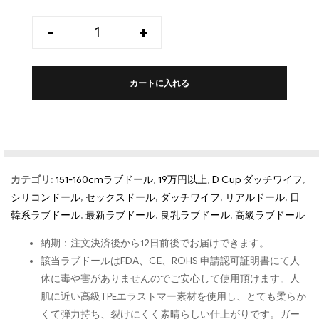
-
+
カートに入れる
カテゴリ:
151-160cmラブドール
,
19万円以上
,
D Cup ダッチワイフ
,
シリコンドール
,
セックスドール
,
ダッチワイフ
,
リアルドール
,
日
韓系ラブドール
,
最新ラブドール
,
良乳ラブドール
,
高級ラブドール
納期：注文決済後から12日前後でお届けできます。
該当ラブドールはFDA、CE、ROHS 申請認可証明書にて人
体に毒や害がありませんのでご安心して使用頂けます。人
肌に近い高級TPEエラストマー素材を使用し、とても柔らか
くて弾力持ち、裂けにくく素晴らしい仕上がりです。ガー