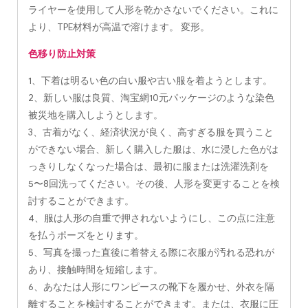
ライヤーを使用して人形を乾かさないでください。これに
より、TPE材料が高温で溶けます。 変形。
色移り防止対策
1、下着は明るい色の白い服や古い服を着ようとします。
2、新しい服は良質、淘宝網10元パッケージのような染色
被災地を購入しようとします。
3、古着がなく、経済状況が良く、高すぎる服を買うこと
ができない場合、新しく購入した服は、水に浸した色がは
っきりしなくなった場合は、最初に服または洗濯洗剤を
5〜8回洗ってください。その後、人形を変更することを検
討することができます。
4、服は人形の自重で押されないようにし、この点に注意
を払うポーズをとります。
5、写真を撮った直後に着替える際に衣服が汚れる恐れが
あり、接触時間を短縮します。
6、あなたは人形にワンピースの靴下を履かせ、外衣を隔
離することを検討することができます。または、衣服に圧