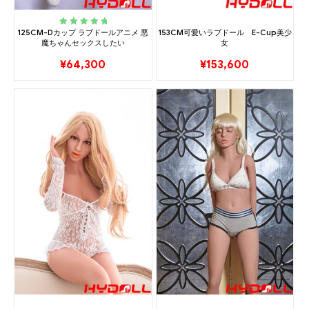
125CM-Dカップ ラブドールアニメ 悪
153CM可愛いラブドール E-Cup美少
Rated
5.00
out
魔ちゃんセックスしたい
女
of 5
¥
64,300
¥
153,600