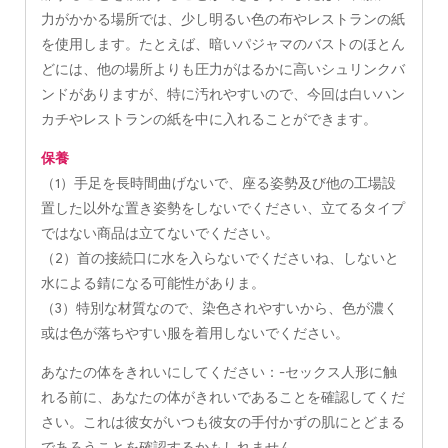
力がかかる場所では、少し明るい色の布やレストランの紙
を使用します。たとえば、暗いパジャマのバストのほとん
どには、他の場所よりも圧力がはるかに高いシュリンクバ
ンドがありますが、特に汚れやすいので、今回は白いハン
カチやレストランの紙を中に入れることができます。
保養
（1）手足を長時間曲げないで、座る姿勢及び他の工場設
置した以外な置き姿勢をしないでください、立てるタイプ
ではない商品は立てないでください。
（2）首の接続口に水を入らないでくださいね、しないと
水による錆になる可能性がありま。
（3）特別な材質なので、染色されやすいから、色が濃く
或は色が落ちやすい服を着用しないでください。
あなたの体をきれいにしてください：-セックス人形に触
れる前に、あなたの体がきれいであることを確認してくだ
さい。これは彼女がいつも彼女の手付かずの肌にとどまる
であろうことを確認するかもしれません。