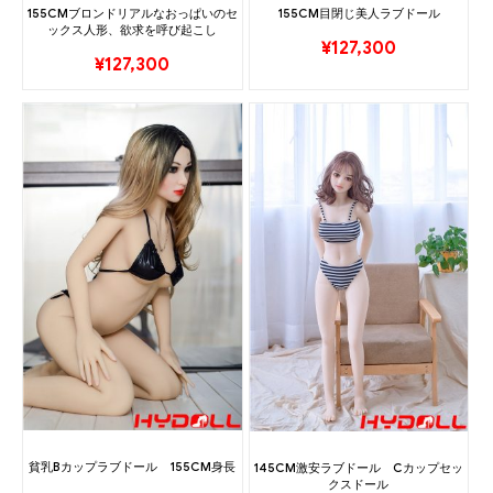
155CMブロンドリアルなおっぱいのセ
155CM目閉じ美人ラブドール
ックス人形、欲求を呼び起こし
¥
127,300
¥
127,300
貧乳Bカップラブドール 155CM身長
145CM激安ラブドール Cカップセッ
クスドール