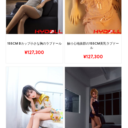
155CM Bカップ小さな胸のラブドール
触り心地抜群の155CM美乳ラブドー
ル
¥
127,300
¥
127,300