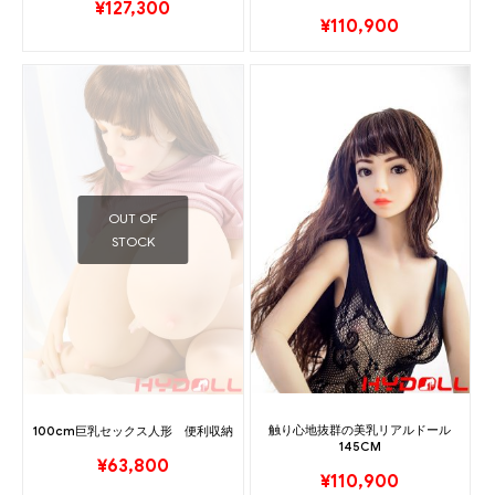
¥
127,300
¥
110,900
OUT OF
STOCK
触り心地抜群の美乳リアルドール
100cm巨乳セックス人形 便利収納
145CM
¥
63,800
¥
110,900