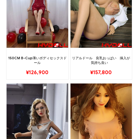
150CM B-Cup薄いボディセックスド
リアルドール 良乳おっぱい 挿入が
ール
気持ち良い
¥
126,900
¥
157,800