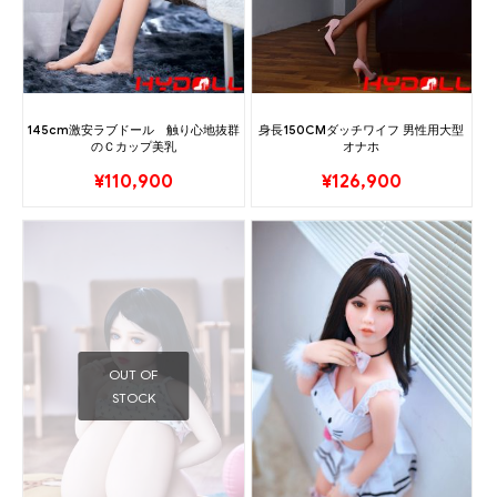
145cm激安ラブドール 触り心地抜群
身長150CMダッチワイフ 男性用大型
のＣカップ美乳
オナホ
¥
110,900
¥
126,900
OUT OF
STOCK