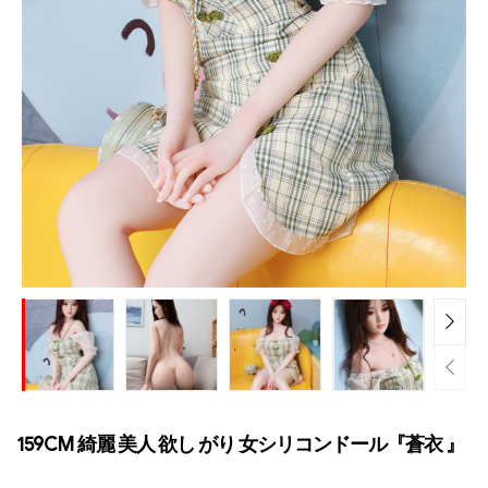
159CM 綺麗 美人 欲し がり 女シリコンドール『蒼衣 』