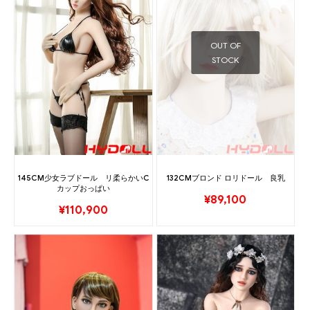
OUT OF
STOCK
145CM少女ラブドール リ柔らかいC
132CMブロンド ロリドール 良乳
カップおっぱい
¥
89,100
¥
110,900