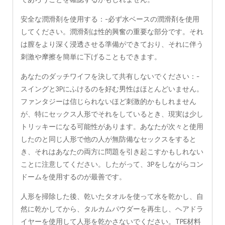
安全な潤滑剤を使用する：-必ず水ベースの潤滑剤を使用
してください。潤滑剤は性的興奮の重要な部分です。それ
は膣をより深く浸透させる準備ができており、それに伴う
刺激や摩擦を簡単に下げることもできます。
あなたのダッチワイフを決して共有しないでください：-
スイングと3Pにふけるのを好む男性はほとんどいません。
ファンタジーは信じられないほど刺激的かもしれません
が、特にセックス人形でそれをしているとき、現実は少し
トリッキーになる可能性があります。あなたが次々と使用
したのと同じ人形で他の人が無防備なセックスをすると
き、それはあなたの両方に問題を引き起こすかもしれない
ことに注意してください。したがって、3Pをしながらコン
ドームを使用するのが最善です。
人形を掃除した後、乾いたタオルを使って水を乾かし、自
然に乾かしてから、タルカムパウダーを再生し、ヘアドラ
イヤーを使用して人形を乾かさないでください。TPE材料