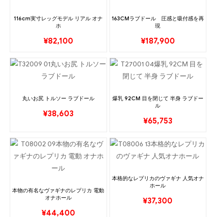
116cm実寸レッグモデル リアル オナ
163CMラブドール 圧感と吸付感を再
ホ
現
¥
82,100
¥
187,900
丸いお尻 トルソー ラブドール
爆乳 92CM 目を閉じて 半身 ラブドー
ル
¥
38,603
¥
65,753
本格的なレプリカのヴァギナ 人気オナ
ホール
本物の有名なヴァギナのレプリカ 電動
オナホール
¥
37,300
¥
44,400