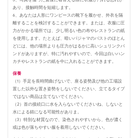
あり、接触時間を短縮します。
6、あなたは人形にワンピースの靴下を履かせ、外衣を隔
離することを検討することができます。または、衣服に圧
力がかかる場所では、少し明るい色の布やレストランの紙
を使用します。たとえば、暗いパジャマのバストのほとん
どには、他の場所よりも圧力がはるかに高いシュリンクバ
ンドがありますが、特に汚れやすいので、今回は白いハン
カチやレストランの紙を中に入れることができます。
保養
（1）手足を長時間曲げないで、座る姿勢及び他の工場設
置した以外な置き姿勢をしないでください、立てるタイプ
ではない商品は立てないでください。
（2）首の接続口に水を入らないでくださいね、しないと
水による錆になる可能性がありま。
（3）特別な材質なので、染色されやすいから、色が濃く
或は色が落ちやすい服を着用しないでください。