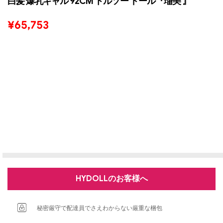
白髪 爆乳ギャル 92CM トルソー ドール『瑠美 』
¥
65,753
HYDOLLのお客様へ
秘密厳守で配達員でさえわからない厳重な梱包