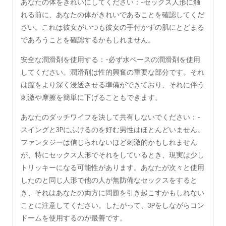
あなたの体をきれいにしてください：-セックス人形に触
れる前に、あなたの体がきれいであることを確認してくだ
さい。これは彼女がいつも彼女の手付かずの肌にとどまる
であろうことを確認するかもしれません。
安全な潤滑剤を使用する：-必ず水ベースの潤滑剤を使用
してください。潤滑剤は性的興奮の重要な部分です。それ
は膣をより深く浸透させる準備ができており、それに伴う
刺激や摩擦を簡単に下げることもできます。
あなたのダッチワイフを決して共有しないでください：-
スイングと3Pにふけるのを好む男性はほとんどいません。
ファンタジーは信じられないほど刺激的かもしれません
が、特にセックス人形でそれをしているとき、現実は少し
トリッキーになる可能性があります。あなたが次々と使用
したのと同じ人形で他の人が無防備なセックスをすると
き、それはあなたの両方に問題を引き起こすかもしれない
ことに注意してください。したがって、3Pをしながらコン
ドームを使用するのが最善です。