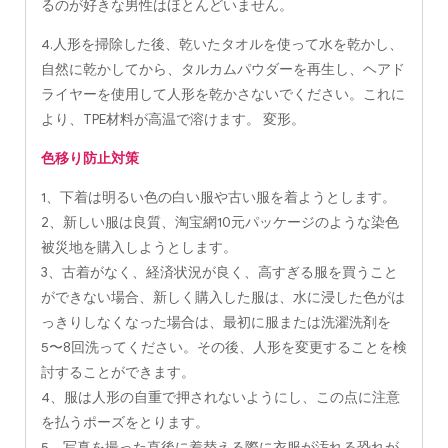
るのが好きな男性はほとんどいません。
4.人形を掃除した後、乾いたタオルを使って水を乾かし、
自然に乾かしてから、タルカムパウダーを再生し、ヘアド
ライヤーを使用して人形を乾かさないでください。これに
より、TPE材料が高温で溶けます。 変形。
色移り防止対策
1、下着は明るい色の白い服や古い服を着ようとします。
2、新しい服は良質、淘宝網10元パッケージのような染色
被災地を購入しようとします。
3、古着がなく、経済状況が良く、高すぎる服を買うこと
ができない場合、新しく購入した服は、水に浸した色がは
っきりしなくなった場合は、最初に服または洗濯洗剤を
5〜8回洗ってください。その後、人形を変更することを検
討することができます。
4、服は人形の自重で押されないようにし、この点に注意
を払うポーズをとります。
5、写真を撮った直後に着替える際に衣服が汚れる恐れが