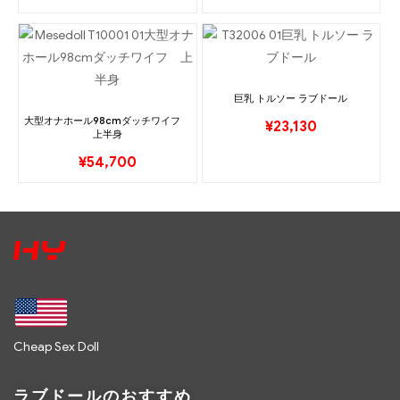
巨乳 トルソー ラブドール
大型オナホール98cmダッチワイフ
¥
23,130
上半身
¥
54,700
Cheap Sex Doll
ラブドールのおすすめ