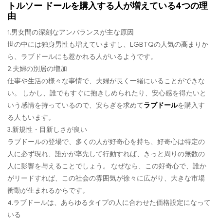
トルソー ドールを購入する人が増えている4つの理
由
1.男女間の深刻なアンバランスが主な原因
世の中には独身男性も増えていますし、LGBTQの人気の高まりか
ら、ラブドールにも惹かれる人がいるようです。
2.夫婦の別居の増加
仕事や生活の様々な事情で、夫婦が長く一緒にいることができな
い。 しかし、誰でもすぐに抱きしめられたり、安心感を得たいと
いう感情を持っているので、安らぎを求めて
ラブドール
を購入す
る人もいます。
3.新規性・目新しさが良い
ラブドールの登場で、多くの人が好奇心を持ち、好奇心は特定の
人に必ず現れ、誰かが率先して行動すれば、きっと周りの無数の
人に影響を与えることでしょう。 なぜなら、この好奇心で、誰か
がリードすれば、この社会の雰囲気が徐々に広がり、大きな市場
衝動が生まれるからです。
4.ラブドールは、あらゆるタイプの人に合わせた価格設定になって
いる