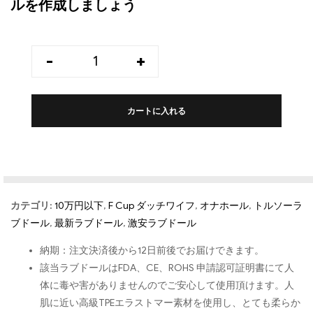
ルを作成しましょう
-
+
カートに入れる
カテゴリ:
10万円以下
,
F Cup ダッチワイフ
,
オナホール
,
トルソーラ
ブドール
,
最新ラブドール
,
激安ラブドール
納期：注文決済後から12日前後でお届けできます。
該当ラブドールはFDA、CE、ROHS 申請認可証明書にて人
体に毒や害がありませんのでご安心して使用頂けます。人
肌に近い高級TPEエラストマー素材を使用し、とても柔らか