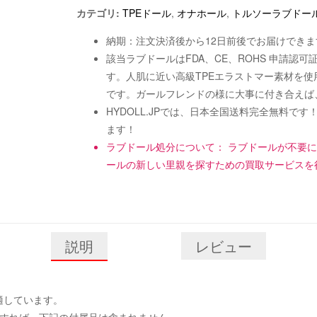
カテゴリ:
TPEドール
,
オナホール
,
トルソーラブドー
納期：注文決済後から12日前後でお届けできま
該当ラブドールはFDA、CE、ROHS 申請
す。人肌に近い高級TPEエラストマー素材を
です。ガールフレンドの様に大事に付き合えば
HYDOLL.JPでは、日本全国送料完全無料
ます！
ラブドール処分について： ラブドールが不要
ールの新しい里親を探すための買取サービスを
説明
レビュー
に適しています。