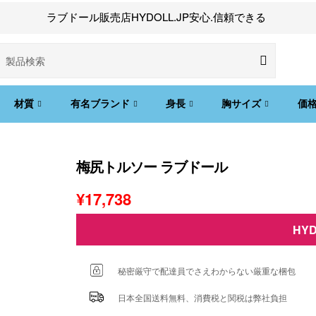
ラブドール販売店HYDOLL.JP安心.信頼できる
材質
有名ブランド
身長
胸サイズ
価
梅尻トルソー ラブドール
¥
17,738
HY
秘密厳守で配達員でさえわからない厳重な梱包
日本全国送料無料、消費税と関税は弊社負担