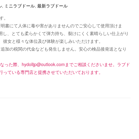
ル
,
ミニラブドール
,
最新ラブドール
す。
認可証明書にて人体に毒や害がありませんのでご安心して使用頂けま
使用し、とても柔らかくて弾力持ち、裂けにくく素晴らしい仕上がり
、彼女と様々な体位及び体験が楽しみいただけます。
です！追加の税関の代金なども発生しません。安心の検品後発送となり
になった際、
hydolljp@outlook.com
までご相談くださいませ。ラブド
行っている専門店と提携させていただいております。