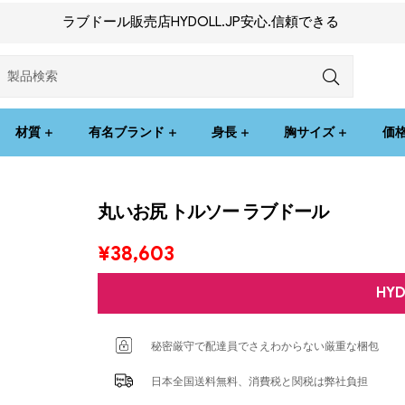
ラブドール販売店HYDOLL.JP安心.信頼できる
材質
有名ブランド
身長
胸サイズ
価
丸いお尻 トルソー ラブドール
¥
38,603
HY
秘密厳守で配達員でさえわからない厳重な梱包
日本全国送料無料、消費税と関税は弊社負担