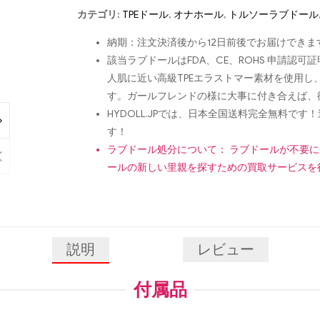
カテゴリ:
TPEドール
,
オナホール
,
トルソーラブドール
納期：注文決済後から12日前後でお届けできま
該当ラブドールはFDA、CE、ROHS 申請
人肌に近い高級TPEエラストマー素材を使用
す。ガールフレンドの様に大事に付き合えば、
HYDOLL.JPでは、日本全国送料完全無料
す！
ラブドール処分について： ラブドールが不要
ールの新しい里親を探すための買取サービスを
説明
レビュー
付属品