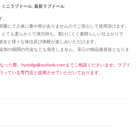
,
ミニラブドール
,
最新ラブドール
す。
認可証明書にて人体に毒や害がありませんのでご安心して使用頂けます。
し、とても柔らかくて弾力持ち、裂けにくく素晴らしい仕上がりで
彼女と様々な体位及び体験が楽しみいただけます。
です！追加の税関の代金なども発生しません。安心の検品後発送となりま
になった際、
hydolljp@outlook.com
までご相談くださいませ。ラブド
行っている専門店と提携させていただいております。