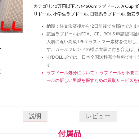
カテゴリ:
10万円以下
,
131-150cmラブドール
,
A Cup
リドール
,
小学生ラブドール
,
日韓系ラブドール
,
激安
納期：注文決済後から12日前後でお届けできま
該当ラブドールはFDA、CE、ROHS 申請
人肌に近い高級TPEエラストマー素材を使用
す。ガールフレンドの様に大事に付き合えば、
HYDOLL.JPでは、日本全国送料完全無料
す！
ラブドール処分について： ラブドールが不要
ールの新しい里親を探すための買取サービスを
説明
レビュー
付属品