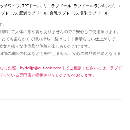
 ダッチワイフ
,
TPEドール
,
ミニラブドール
,
ラブドールランキング
,
ロ
ラブドール
,
肥満ラブドール
,
良乳ラブドール
,
貧乳ラブドール
す。
認可証明書にて人体に毒や害がありませんのでご安心して使用頂けます。
し、とても柔らかくて弾力持ち、裂けにくく素晴らしい仕上がりで
彼女と様々な体位及び体験が楽しみいただけます。
です！追加の税関の代金なども発生しません。安心の検品後発送となりま
になった際、
hydolljp@outlook.com
までご相談くださいませ。ラブド
行っている専門店と提携させていただいております。