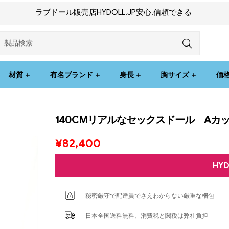
ラブドール販売店HYDOLL.JP安心.信頼できる
材質
有名ブランド
身長
胸サイズ
価
140CMリアルなセックスドール Aカッ
¥
82,400
HY
秘密厳守で配達員でさえわからない厳重な梱包
日本全国送料無料、消費税と関税は弊社負担