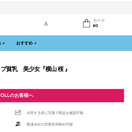
カード
ログイン
¥
0
格
おすすめ
プ貧乳 美少女『横山 桜 』
DOLLのお客様へ
出荷する前に写真で商品を確認可能
配達会社の営業所局留め可能