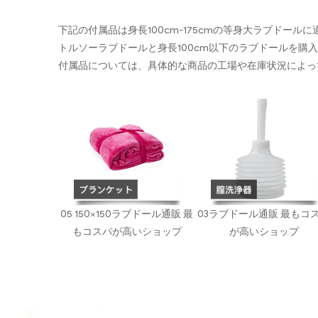
下記の付属品は身長100cm-175cmの等身大ラブドール
トルソーラブドールと身長100cm以下のラブドールを購
付属品については、具体的な商品の工場や在庫状況によっ
05 150×150ラブドール通販 最
03ラブドール通販 最もコ
もコスパが高いショップ
が高いショップ