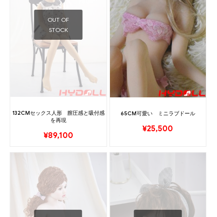
OUT OF
STOCK
132CMセックス人形 膣圧感と吸付感
65CM可愛い ミニラブドール
を再現
¥
25,500
¥
89,100