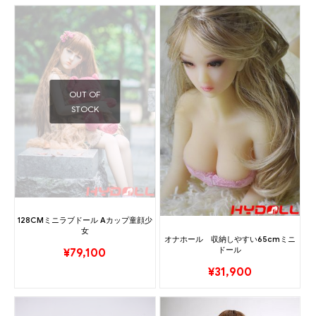
OUT OF
STOCK
128CMミニラブドール Aカップ童顔少
女
オナホール 収納しやすい65cmミニ
ドール
¥
79,100
¥
31,900