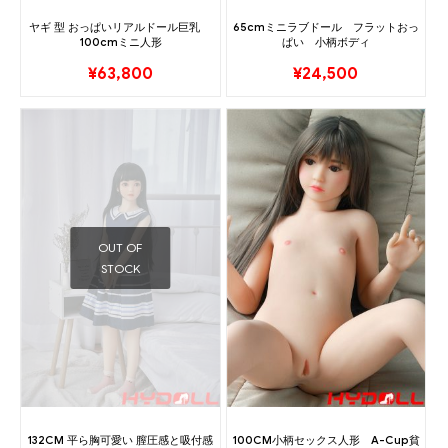
ヤギ 型 おっぱいリアルドール巨乳
65cmミニラブドール フラットおっ
100cmミニ人形
ぱい 小柄ボディ
¥
63,800
¥
24,500
OUT OF
STOCK
132CM 平ら胸可愛い 膣圧感と吸付感
100CM小柄セックス人形 A-Cup貧