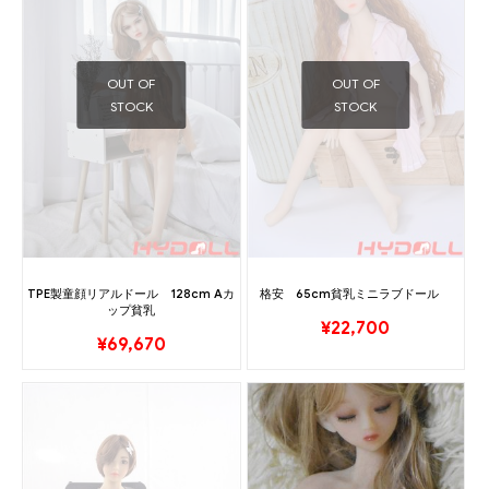
OUT OF
OUT OF
STOCK
STOCK
TPE製童顔リアルドール 128cm Aカ
格安 65cm貧乳ミニラブドール
ップ貧乳
¥
22,700
¥
69,670