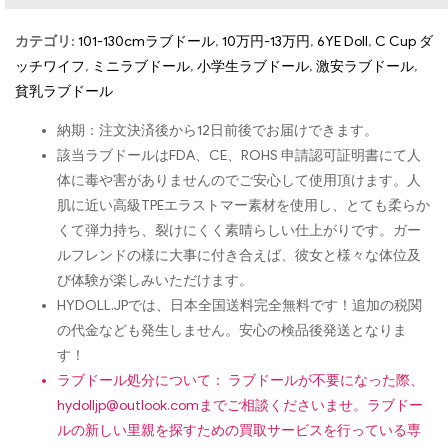
カテゴリ:
101-130cmラブドール
,
10万円-13万円
,
6YE Doll
,
C Cup ダ
ッチワイフ
,
ミニラブドール
,
小学生ラブドール
,
激安ラブドール
,
貧乳ラブドール
納期：注文決済後から12日前後でお届けできます。
該当ラブドールはFDA、CE、ROHS 申請認可証明書にて人
体に毒や害がありませんのでご安心して使用頂けます。人
肌に近い高級TPEエラストマー素材を使用し、とても柔らか
くて弾力持ち、裂けにくく素晴らしい仕上がりです。ガー
ルフレンドの様に大事に付き合えば、彼女と様々な体位及
び体験が楽しみいただけます。
HYDOLL.JPでは、日本全国送料完全無料です！追加の税関
の代金なども発生しません。安心の検品後発送となりま
す！
ラブドール処分について： ラブドールが不要になった際、
hydolljp@outlook.com
までご相談くださいませ。ラブドー
ルの新しい里親を探すための買取サービスを行っている専