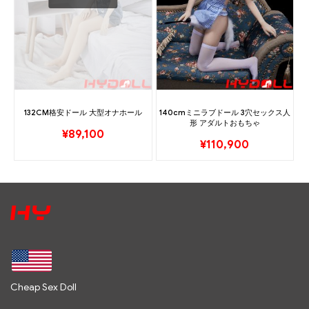
132CM格安ドール 大型オナホール
140cmミニラブドール 3穴セックス人
形 アダルトおもちゃ
¥
89,100
¥
110,900
Cheap Sex Doll