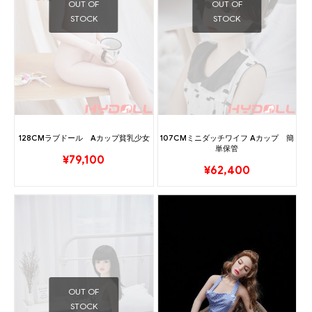
OUT OF
OUT OF
STOCK
STOCK
128CMラブドール Aカップ貧乳少女
107CMミニダッチワイフ Aカップ 簡
単保管
¥
79,100
¥
62,400
OUT OF
STOCK