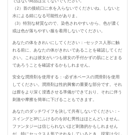
ではない商品は立てないでください。
（2）首の接続口に水を入らないでくださいね、しないと
水による錆になる可能性がありま。
（3）特別な材質なので、染色されやすいから、色が濃く
或は色が落ちやすい服を着用しないでください。
あなたの体をきれいにしてください：-セックス人形に触
れる前に、あなたの体がきれいであることを確認してくだ
さい。これは彼女がいつも彼女の手付かずの肌にとどまる
であろうことを確認するかもしれません。
安全な潤滑剤を使用する：-必ず水ベースの潤滑剤を使用
してください。潤滑剤は性的興奮の重要な部分です。それ
は膣をより深く浸透させる準備ができており、それに伴う
刺激や摩擦を簡単に下げることもできます。
あなたのダッチワイフを決して共有しないでください：-
スイングと3Pにふけるのを好む男性はほとんどいません。
ファンタジーは信じられないほど刺激的かもしれません
が、特にセックス人形でそれをしているとき、現実は少し