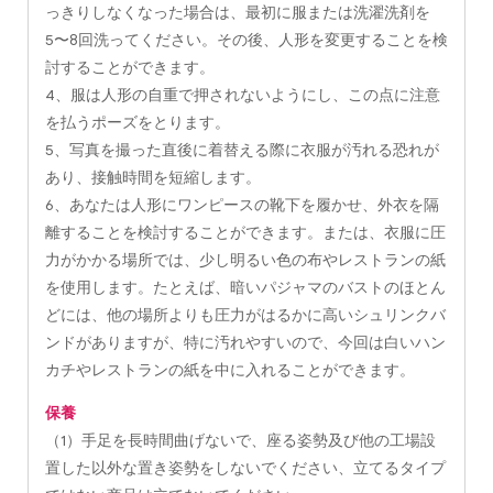
っきりしなくなった場合は、最初に服または洗濯洗剤を
5〜8回洗ってください。その後、人形を変更することを検
討することができます。
4、服は人形の自重で押されないようにし、この点に注意
を払うポーズをとります。
5、写真を撮った直後に着替える際に衣服が汚れる恐れが
あり、接触時間を短縮します。
6、あなたは人形にワンピースの靴下を履かせ、外衣を隔
離することを検討することができます。または、衣服に圧
力がかかる場所では、少し明るい色の布やレストランの紙
を使用します。たとえば、暗いパジャマのバストのほとん
どには、他の場所よりも圧力がはるかに高いシュリンクバ
ンドがありますが、特に汚れやすいので、今回は白いハン
カチやレストランの紙を中に入れることができます。
保養
（1）手足を長時間曲げないで、座る姿勢及び他の工場設
置した以外な置き姿勢をしないでください、立てるタイプ