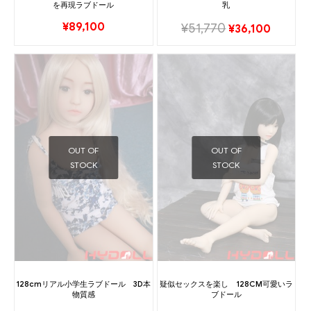
を再現ラブドール
乳
¥
89,100
¥
51,770
¥
36,100
OUT OF
OUT OF
STOCK
STOCK
128cmリアル小学生ラブドール 3D本
疑似セックスを楽し 128CM可愛いラ
物質感
ブドール