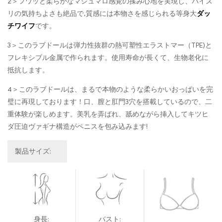
2＞フワッと柔らかなマシュマロ感覚の揉み心地を実現し、パイズ
リの気持ちよさも絶品で,質感には本物さを感じられる等身大
ダッ
チワイフ
です。
3＞このラブドールは弾力性抜群の熱可塑性エラストマー（TPE)と
フレキシブル金属で作られます。使用寿命が長くて、生物老化に
抵抗します。
4＞このラブドールは、まるで本物のような柔らかいおっぱいを完
璧に再現しております！口、膣と肛門3穴を搭載しているので、二
重体験が楽しめます。美乳を弄ばれ、舐めながら挿入してキツヒ
ダ圧迫ヴァギナ構造がペニスを包み込みます!
製品サイズ:
身長:
バスト: