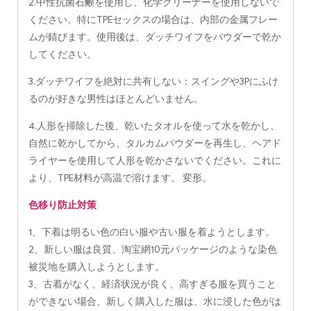
2.中性抗菌石鹸を使用し、化学クリーナーを使用しないで
ください。特にTPEセックスの場合は、内部の金属フレー
ムが錆びます。使用後は、ダッチワイフをパウダーで乾か
してください。
3.ダッチワイフを絶対に共有しない：スイングや3Pにふけ
るのが好きな男性はほとんどいません。
4.人形を掃除した後、乾いたタオルを使って水を乾かし、
自然に乾かしてから、タルカムパウダーを再生し、ヘアド
ライヤーを使用して人形を乾かさないでください。これに
より、TPE材料が高温で溶けます。 変形。
色移り防止対策
1、下着は明るい色の白い服や古い服を着ようとします。
2、新しい服は良質、淘宝網10元パッケージのような染色
被災地を購入しようとします。
3、古着がなく、経済状況が良く、高すぎる服を買うこと
ができない場合、新しく購入した服は、水に浸した色がは