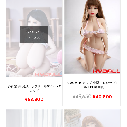
OUT OF
STOCK
100CM-E-カップ 小型 エロいラブド
ヤギ 型 おっぱい ラブドール100cm O
ール TPE製 巨乳
カップ
¥
49,650
¥
40,800
¥
63,800