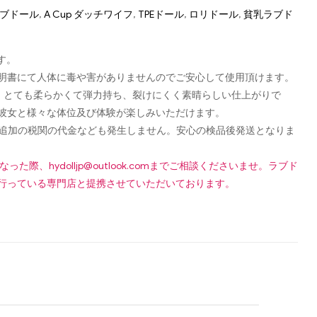
mラブドール
,
A Cup ダッチワイフ
,
TPEドール
,
ロリドール
,
貧乳ラブド
す。
認可証明書にて人体に毒や害がありませんのでご安心して使用頂けます。
し、とても柔らかくて弾力持ち、裂けにくく素晴らしい仕上がりで
彼女と様々な体位及び体験が楽しみいただけます。
です！追加の税関の代金なども発生しません。安心の検品後発送となりま
になった際、
hydolljp@outlook.com
までご相談くださいませ。ラブド
行っている専門店と提携させていただいております。