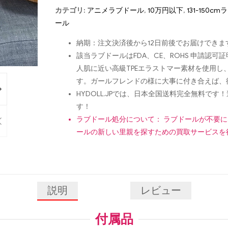
カテゴリ:
アニメラブドール
,
10万円以下
,
131-150c
ール
納期：注文決済後から12日前後でお届けできま
該当ラブドールはFDA、CE、ROHS 申請
人肌に近い高級TPEエラストマー素材を使用
す。ガールフレンドの様に大事に付き合えば、
HYDOLL.JPでは、日本全国送料完全無料
す！
ラブドール処分について： ラブドールが不要
ールの新しい里親を探すための買取サービスを
説明
レビュー
付属品