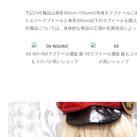
下記の付属品は身長100cm-175cmの等身大ラブドール
トルソーラブドールと身長100cm以下のラブドールを購
付属品については、具体的な商品の工場や在庫状況によっ
05 150×150ラブドール通販 最
03ラブドール通販 最もコ
もコスパが高いショップ
が高いショップ