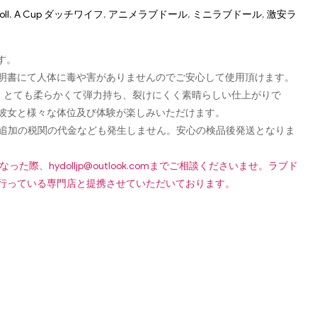
oll
,
A Cup ダッチワイフ
,
アニメラブドール
,
ミニラブドール
,
激安ラ
す。
認可証明書にて人体に毒や害がありませんのでご安心して使用頂けます。
し、とても柔らかくて弾力持ち、裂けにくく素晴らしい仕上がりで
彼女と様々な体位及び体験が楽しみいただけます。
です！追加の税関の代金なども発生しません。安心の検品後発送となりま
になった際、
hydolljp@outlook.com
までご相談くださいませ。ラブド
行っている専門店と提携させていただいております。