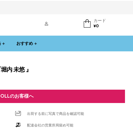
カード
ログイン
¥
0
格
おすすめ
堀内 未悠 』
DOLLのお客様へ
出荷する前に写真で商品を確認可能
配達会社の営業所局留め可能