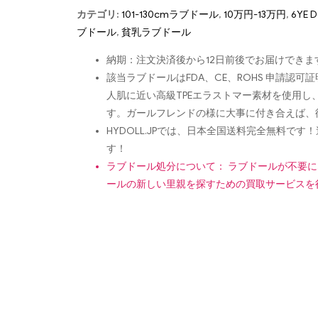
カテゴリ:
101-130cmラブドール
,
10万円-13万円
,
6YE D
ブドール
,
貧乳ラブドール
納期：注文決済後から12日前後でお届けできま
該当ラブドールはFDA、CE、ROHS 申請
人肌に近い高級TPEエラストマー素材を使用
す。ガールフレンドの様に大事に付き合えば、
HYDOLL.JPでは、日本全国送料完全無料
す！
ラブドール処分について： ラブドールが不要
ールの新しい里親を探すための買取サービスを