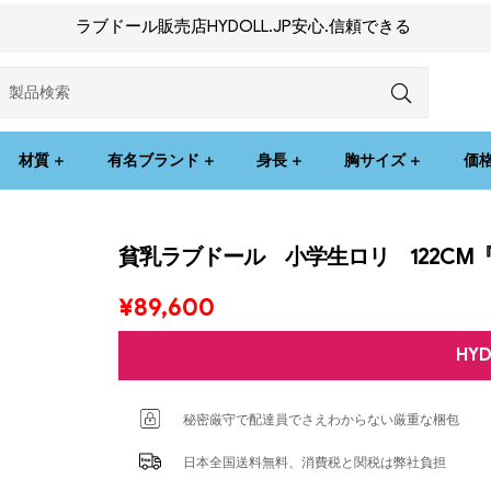
ラブドール販売店HYDOLL.JP安心.信頼できる
材質
有名ブランド
身長
胸サイズ
価
貧乳ラブドール 小学生ロリ 122CM『
¥
89,600
HY
秘密厳守で配達員でさえわからない厳重な梱包
日本全国送料無料、消費税と関税は弊社負担