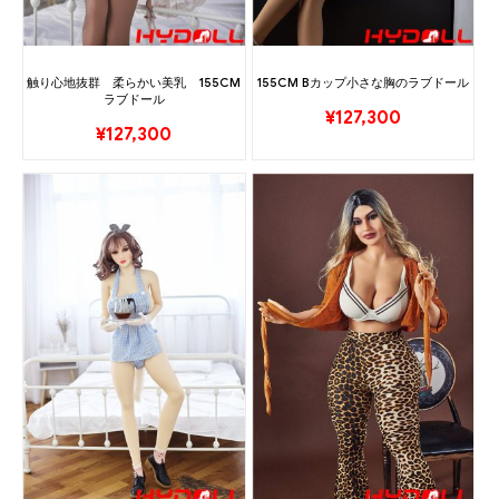
触り心地抜群 柔らかい美乳 155CM
155CM Bカップ小さな胸のラブドール
ラブドール
¥
127,300
¥
127,300