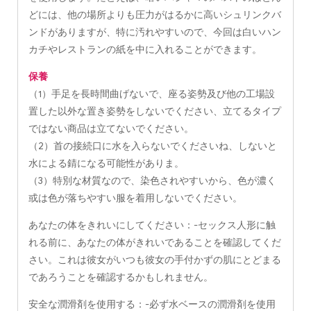
どには、他の場所よりも圧力がはるかに高いシュリンクバ
ンドがありますが、特に汚れやすいので、今回は白いハン
カチやレストランの紙を中に入れることができます。
保養
（1）手足を長時間曲げないで、座る姿勢及び他の工場設
置した以外な置き姿勢をしないでください、立てるタイプ
ではない商品は立てないでください。
（2）首の接続口に水を入らないでくださいね、しないと
水による錆になる可能性がありま。
（3）特別な材質なので、染色されやすいから、色が濃く
或は色が落ちやすい服を着用しないでください。
あなたの体をきれいにしてください：-セックス人形に触
れる前に、あなたの体がきれいであることを確認してくだ
さい。これは彼女がいつも彼女の手付かずの肌にとどまる
であろうことを確認するかもしれません。
安全な潤滑剤を使用する：-必ず水ベースの潤滑剤を使用