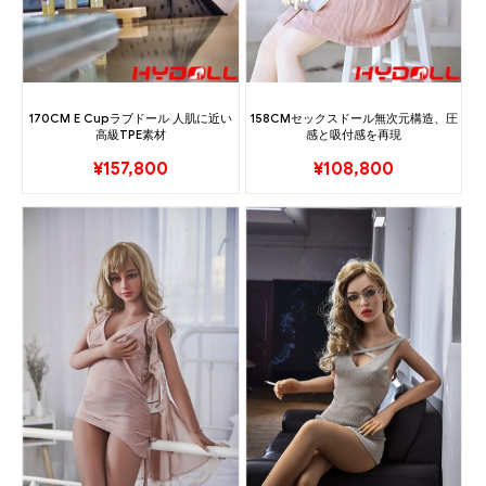
170CM E Cupラブドール 人肌に近い
158CMセックスドール無次元構造、圧
高級TPE素材
感と吸付感を再現
¥
157,800
¥
108,800