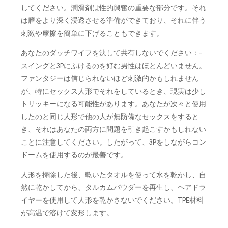
してください。潤滑剤は性的興奮の重要な部分です。それ
は膣をより深く浸透させる準備ができており、それに伴う
刺激や摩擦を簡単に下げることもできます。
あなたのダッチワイフを決して共有しないでください：-
スイングと3Pにふけるのを好む男性はほとんどいません。
ファンタジーは信じられないほど刺激的かもしれません
が、特にセックス人形でそれをしているとき、現実は少し
トリッキーになる可能性があります。あなたが次々と使用
したのと同じ人形で他の人が無防備なセックスをすると
き、それはあなたの両方に問題を引き起こすかもしれない
ことに注意してください。したがって、3Pをしながらコン
ドームを使用するのが最善です。
人形を掃除した後、乾いたタオルを使って水を乾かし、自
然に乾かしてから、タルカムパウダーを再生し、ヘアドラ
イヤーを使用して人形を乾かさないでください。TPE材料
が高温で溶けて変形します。