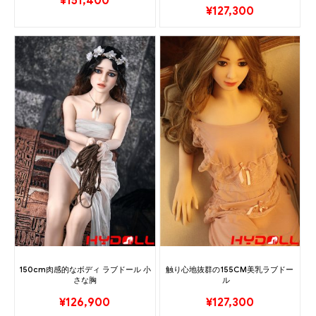
¥
151,400
¥
127,300
150cm肉感的なボディ ラブドール 小
触り心地抜群の155CM美乳ラブドー
さな胸
ル
¥
126,900
¥
127,300