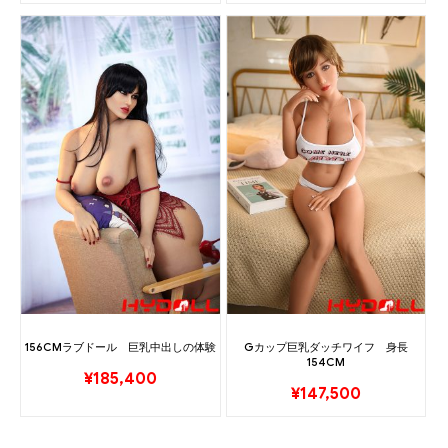
156CMラブドール 巨乳中出しの体験
Gカップ巨乳ダッチワイフ 身長
154CM
¥
185,400
¥
147,500