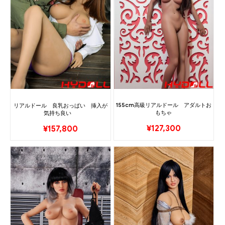
155cm高級リアルドール アダルトお
リアルドール 良乳おっぱい 挿入が
もちゃ
気持ち良い
¥
127,300
¥
157,800