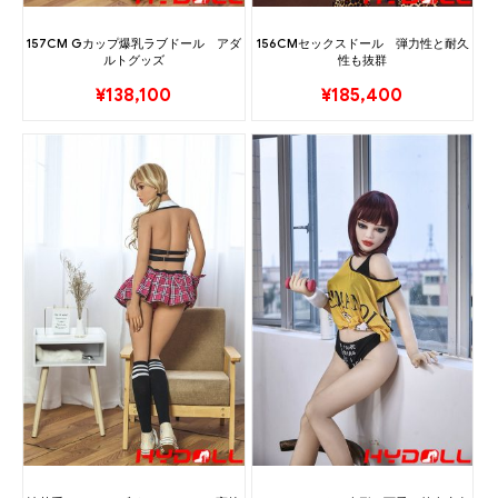
157CM Gカップ爆乳ラブドール アダ
156CMセックスドール 弾力性と耐久
ルトグッズ
性も抜群
¥
138,100
¥
185,400