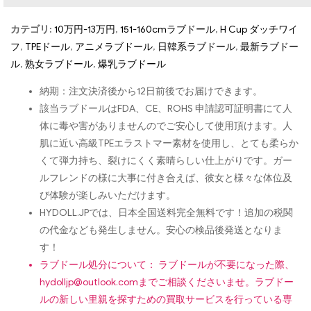
カテゴリ:
10万円-13万円
,
151-160cmラブドール
,
H Cup ダッチワイ
フ
,
TPEドール
,
アニメラブドール
,
日韓系ラブドール
,
最新ラブドー
ル
,
熟女ラブドール
,
爆乳ラブドール
納期：注文決済後から12日前後でお届けできます。
該当ラブドールはFDA、CE、ROHS 申請認可証明書にて人
体に毒や害がありませんのでご安心して使用頂けます。人
肌に近い高級TPEエラストマー素材を使用し、とても柔らか
くて弾力持ち、裂けにくく素晴らしい仕上がりです。ガー
ルフレンドの様に大事に付き合えば、彼女と様々な体位及
び体験が楽しみいただけます。
HYDOLL.JPでは、日本全国送料完全無料です！追加の税関
の代金なども発生しません。安心の検品後発送となりま
す！
ラブドール処分について： ラブドールが不要になった際、
hydolljp@outlook.com
までご相談くださいませ。ラブドー
ルの新しい里親を探すための買取サービスを行っている専