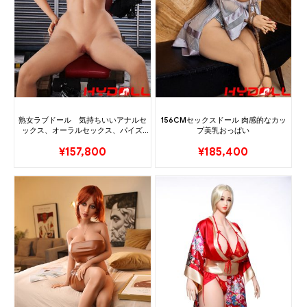
熟女ラブドール 気持ちいいアナルセ
156CMセックスドール 肉感的なカッ
ックス、オーラルセックス、パイズ
プ美乳おっぱい
リ、プッシー
¥
157,800
¥
185,400