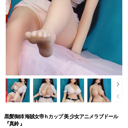
黒髪御姉 海賊女帝 h カップ 美 少女アニメラブドール
『真鈴 』