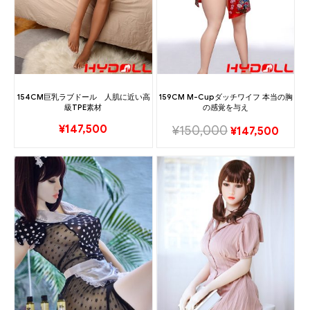
154CM巨乳ラブドール 人肌に近い高
159CM M-Cupダッチワイフ 本当の胸
級TPE素材
の感覚を与え
¥
147,500
¥
150,000
¥
147,500