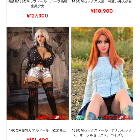
清楚系155CMラブドール ハーフ高校
145CMセックス人形 可愛い外人少女
生美少女
¥
110,900
¥
127,300
140CM爆乳リアルドール 欧米熟女
155CMセックスドール アナルセック
ス、オーラルセックス、パイズリ、プ
ッシー