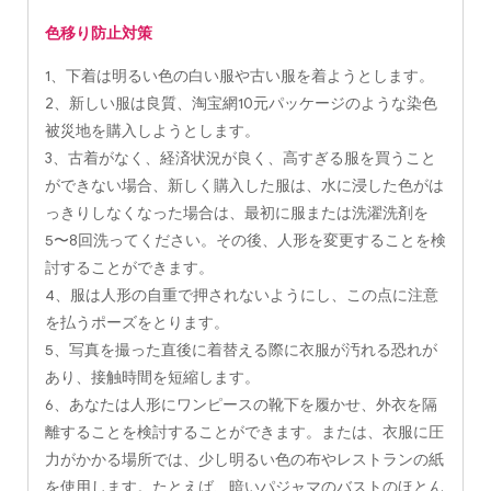
色移り防止対策
1、下着は明るい色の白い服や古い服を着ようとします。
2、新しい服は良質、淘宝網10元パッケージのような染色
被災地を購入しようとします。
3、古着がなく、経済状況が良く、高すぎる服を買うこと
ができない場合、新しく購入した服は、水に浸した色がは
っきりしなくなった場合は、最初に服または洗濯洗剤を
5〜8回洗ってください。その後、人形を変更することを検
討することができます。
4、服は人形の自重で押されないようにし、この点に注意
を払うポーズをとります。
5、写真を撮った直後に着替える際に衣服が汚れる恐れが
あり、接触時間を短縮します。
6、あなたは人形にワンピースの靴下を履かせ、外衣を隔
離することを検討することができます。または、衣服に圧
力がかかる場所では、少し明るい色の布やレストランの紙
を使用します。たとえば、暗いパジャマのバストのほとん