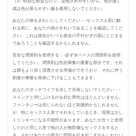
（3）特別な材質なので、染色されやすいから、色が濃く
或は色が落ちやすい服を着用しないでください。
あなたの体をきれいにしてください：-セックス人形に触
れる前に、あなたの体がきれいであることを確認してくだ
さい。これは彼女がいつも彼女の手付かずの肌にとどまる
であろうことを確認するかもしれません。
安全な潤滑剤を使用する：-必ず水ベースの潤滑剤を使用
してください。潤滑剤は性的興奮の重要な部分です。それ
は膣をより深く浸透させる準備ができており、それに伴う
刺激や摩擦を簡単に下げることもできます。
あなたのダッチワイフを決して共有しないでください：-
スイングと3Pにふけるのを好む男性はほとんどいません。
ファンタジーは信じられないほど刺激的かもしれません
が、特にセックス人形でそれをしているとき、現実は少し
トリッキーになる可能性があります。あなたが次々と使用
したのと同じ人形で他の人が無防備なセックスをすると
き、それはあなたの両方に問題を引き起こすかもしれない