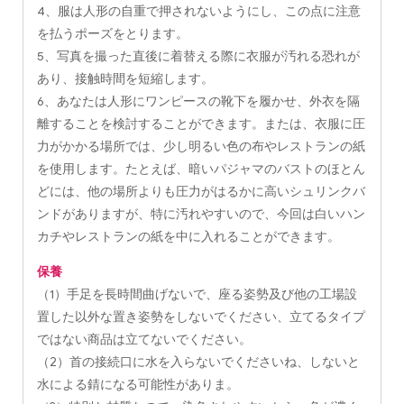
4、服は人形の自重で押されないようにし、この点に注意
を払うポーズをとります。
5、写真を撮った直後に着替える際に衣服が汚れる恐れが
あり、接触時間を短縮します。
6、あなたは人形にワンピースの靴下を履かせ、外衣を隔
離することを検討することができます。または、衣服に圧
力がかかる場所では、少し明るい色の布やレストランの紙
を使用します。たとえば、暗いパジャマのバストのほとん
どには、他の場所よりも圧力がはるかに高いシュリンクバ
ンドがありますが、特に汚れやすいので、今回は白いハン
カチやレストランの紙を中に入れることができます。
保養
（1）手足を長時間曲げないで、座る姿勢及び他の工場設
置した以外な置き姿勢をしないでください、立てるタイプ
ではない商品は立てないでください。
（2）首の接続口に水を入らないでくださいね、しないと
水による錆になる可能性がありま。