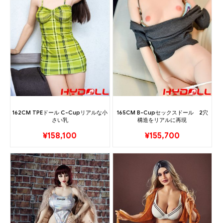
162CM TPEドール C-Cupリアルな小
165CM B-Cupセックスドール 2穴
さい乳
構造をリアルに再現
¥
158,100
¥
155,700