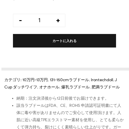
-
+
カートに入れる
カテゴリ:
10万円-13万円
,
131-150cmラブドール
,
Irontechdoll
,
J
Cup ダッチワイフ
,
オナホール
,
爆乳ラブドール
,
肥満ラブドール
納期：注文決済後から12日前後でお届けできます。
該当ラブドールはFDA、CE、ROHS 申請認可証明書にて人
体に毒や害がありませんのでご安心して使用頂けます。人
肌に近い高級TPEエラストマー素材を使用し、とても柔らか
くて弾力持ち、裂けにくく素晴らしい仕上がりです。ガー