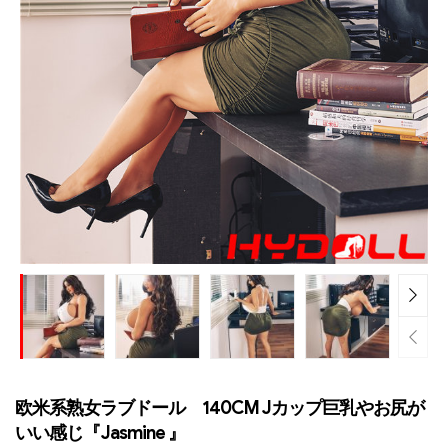
欧米系熟女ラブドール 140CM Jカップ巨乳やお尻が
いい感じ『Jasmine 』