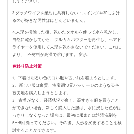
してください。
3.ダッチワイフを絶対に共有しない：スイングや3Pにふけ
るのが好きな男性はほとんどいません。
4.人形を掃除した後、乾いたタオルを使って水を乾かし、
自然に乾かしてから、タルカムパウダーを再生し、ヘアド
ライヤーを使用して人形を乾かさないでください。これに
より、TPE材料が高温で溶けます。 変形。
色移り防止対策
1、下着は明るい色の白い服や古い服を着ようとします。
2、新しい服は良質、淘宝網10元パッケージのような染色
被災地を購入しようとします。
3、古着がなく、経済状況が良く、高すぎる服を買うこと
ができない場合、新しく購入した服は、水に浸した色がは
っきりしなくなった場合は、最初に服または洗濯洗剤を
5〜8回洗ってください。その後、人形を変更することを検
討することができます。