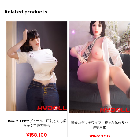
Related products
163CM TPEラブドール 巨乳とても柔
可愛いダッチワイフ 様々な体位及び
らかくて弾力持ち
体験可能
¥
158,100
¥
158,100