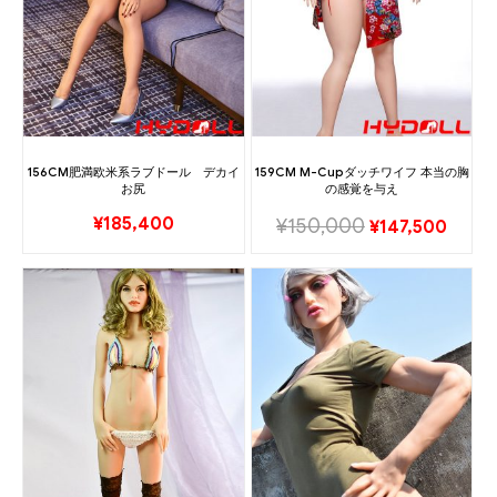
156CM肥満欧米系ラブドール デカイ
159CM M-Cupダッチワイフ 本当の胸
お尻
の感覚を与え
¥
185,400
¥
150,000
¥
147,500