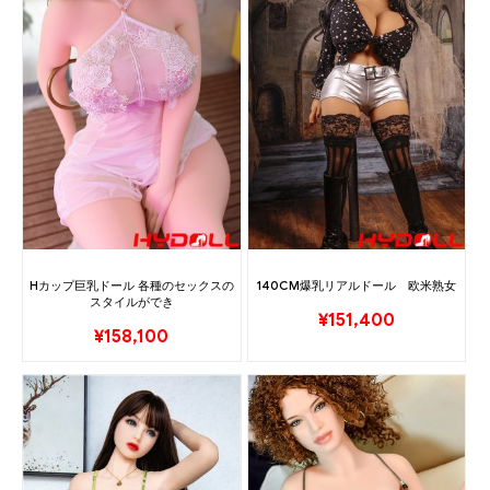
Hカップ巨乳ドール 各種のセックスの
140CM爆乳リアルドール 欧米熟女
スタイルができ
¥
151,400
¥
158,100