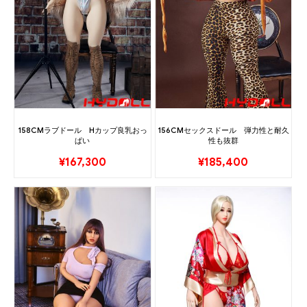
158CMラブドール Hカップ良乳おっ
156CMセックスドール 弾力性と耐久
ぱい
性も抜群
¥
167,300
¥
185,400