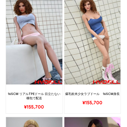
165CM リアルTPEドール 目立たない
爆乳欧米少女ラブドール 165CM身長
梱包で配送
¥
155,700
¥
155,700