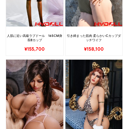
人肌に近い高級ラブドール 165CM身
引き締まった筋肉 柔らかいCカップダ
長Bカップ
ッチワイフ
¥
155,700
¥
158,100