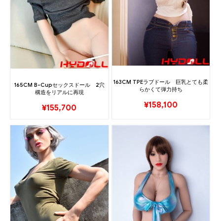
163CM TPEラブドール 巨乳とても柔
165CM B-Cupセックスドール 2穴
らかくて弾力持ち
構造をリアルに再現
¥
158,100
¥
155,700