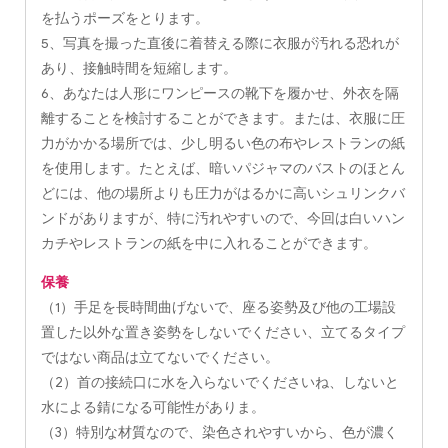
を払うポーズをとります。
5、写真を撮った直後に着替える際に衣服が汚れる恐れが
あり、接触時間を短縮します。
6、あなたは人形にワンピースの靴下を履かせ、外衣を隔
離することを検討することができます。または、衣服に圧
力がかかる場所では、少し明るい色の布やレストランの紙
を使用します。たとえば、暗いパジャマのバストのほとん
どには、他の場所よりも圧力がはるかに高いシュリンクバ
ンドがありますが、特に汚れやすいので、今回は白いハン
カチやレストランの紙を中に入れることができます。
保養
（1）手足を長時間曲げないで、座る姿勢及び他の工場設
置した以外な置き姿勢をしないでください、立てるタイプ
ではない商品は立てないでください。
（2）首の接続口に水を入らないでくださいね、しないと
水による錆になる可能性がありま。
（3）特別な材質なので、染色されやすいから、色が濃く