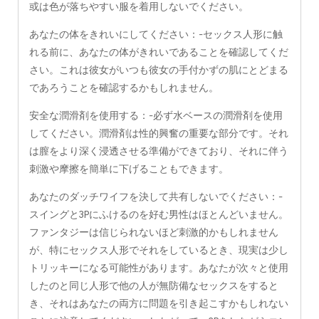
或は色が落ちやすい服を着用しないでください。
あなたの体をきれいにしてください：-セックス人形に触
れる前に、あなたの体がきれいであることを確認してくだ
さい。これは彼女がいつも彼女の手付かずの肌にとどまる
であろうことを確認するかもしれません。
安全な潤滑剤を使用する：-必ず水ベースの潤滑剤を使用
してください。潤滑剤は性的興奮の重要な部分です。それ
は膣をより深く浸透させる準備ができており、それに伴う
刺激や摩擦を簡単に下げることもできます。
あなたのダッチワイフを決して共有しないでください：-
スイングと3Pにふけるのを好む男性はほとんどいません。
ファンタジーは信じられないほど刺激的かもしれません
が、特にセックス人形でそれをしているとき、現実は少し
トリッキーになる可能性があります。あなたが次々と使用
したのと同じ人形で他の人が無防備なセックスをすると
き、それはあなたの両方に問題を引き起こすかもしれない