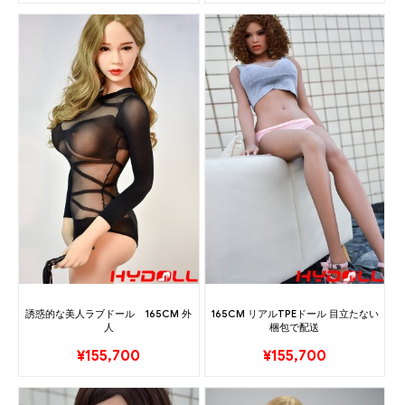
誘惑的な美人ラブドール 165CM 外
165CM リアルTPEドール 目立たない
人
梱包で配送
¥
155,700
¥
155,700