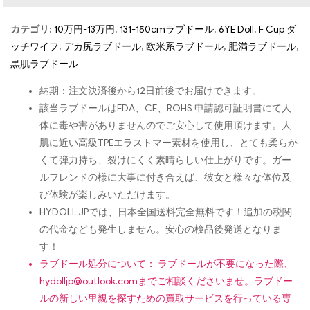
カテゴリ:
10万円-13万円
,
131-150cmラブドール
,
6YE Doll
,
F Cup ダ
ッチワイフ
,
デカ尻ラブドール
,
欧米系ラブドール
,
肥満ラブドール
,
黒肌ラブドール
納期：注文決済後から12日前後でお届けできます。
該当ラブドールはFDA、CE、ROHS 申請認可証明書にて人
体に毒や害がありませんのでご安心して使用頂けます。人
肌に近い高級TPEエラストマー素材を使用し、とても柔らか
くて弾力持ち、裂けにくく素晴らしい仕上がりです。ガー
ルフレンドの様に大事に付き合えば、彼女と様々な体位及
び体験が楽しみいただけます。
HYDOLL.JPでは、日本全国送料完全無料です！追加の税関
の代金なども発生しません。安心の検品後発送となりま
す！
ラブドール処分について： ラブドールが不要になった際、
hydolljp@outlook.com
までご相談くださいませ。ラブドー
ルの新しい里親を探すための買取サービスを行っている専