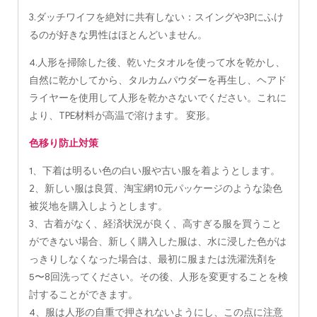
3.ダッチワイフを絶対に共有しない：スイングや3Pにふけ
るのが好きな男性はほとんどいません。
4.人形を掃除した後、乾いたタオルを使って水を乾かし、
自然に乾かしてから、タルカムパウダーを再生し、ヘアド
ライヤーを使用して人形を乾かさないでください。これに
より、TPE材料が高温で溶けます。 変形。
色移り防止対策
1、下着は明るい色の白い服や古い服を着ようとします。
2、新しい服は良質、淘宝網10元パッケージのような染色
被災地を購入しようとします。
3、古着がなく、経済状況が良く、高すぎる服を買うこと
ができない場合、新しく購入した服は、水に浸した色がは
っきりしなくなった場合は、最初に服または洗濯洗剤を
5〜8回洗ってください。その後、人形を変更することを検
討することができます。
4、服は人形の自重で押されないようにし、この点に注意