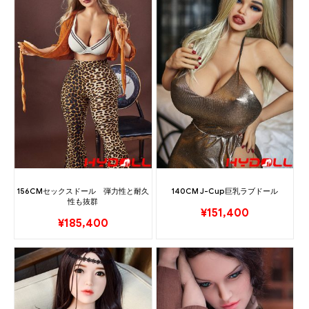
156CMセックスドール 弾力性と耐久
140CM J-Cup巨乳ラブドール
性も抜群
¥
151,400
¥
185,400