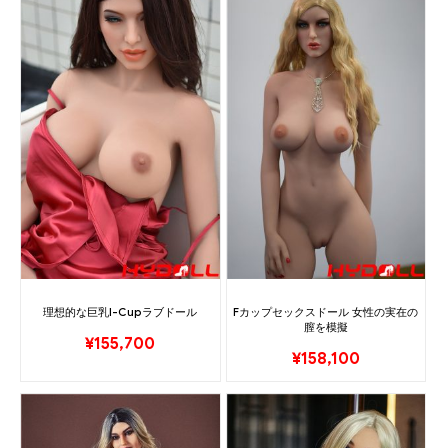
理想的な巨乳I-Cupラブドール
Fカップセックスドール 女性の実在の
膣を模擬
¥
155,700
¥
158,100