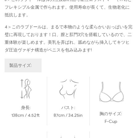
フレキシブル金属で作られます。使用寿命が長くて、生物老化に
抵抗します。
4＞このラブドールは、まるで本物のような柔らかいおっぱいを完
璧に再現しております！口、膣と肛門3穴を搭載しているので、二
重体験が楽しめます。美乳を弄ばれ、舐めながら挿入してキツヒ
ダ圧迫ヴァギナ構造がペニスを包み込みます!
製品サイズ:
身長:
バスト:
胸のサイズ:
138cm / 4.52ft
87cm / 34.25in
F-Cup