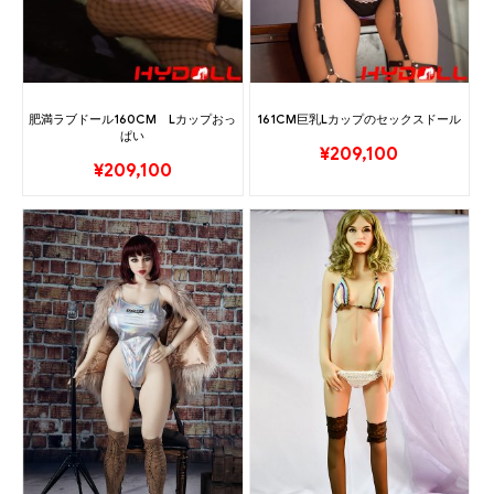
肥満ラブドール160CM Lカップおっ
161CM巨乳Lカップのセックスドール
ぱい
¥
209,100
¥
209,100