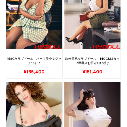
156CMラブドール ハーフ美少女ダッ
欧米系熟女ラブドール 140CM Jカッ
チワイフ
プ巨乳やお尻がいい感じ
¥
185,400
¥
151,400