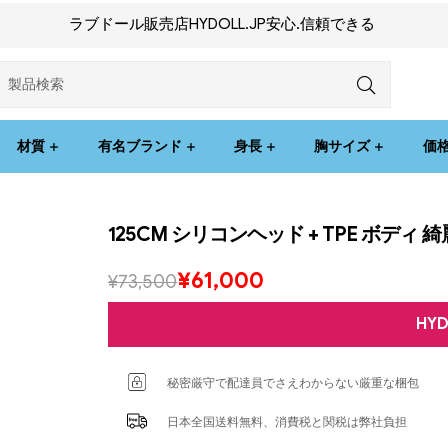
ラブドール販売店HYDOLL.JP安心.信頼できる
材質
有名ブランド
身長
胸サイズ
価
125CM シリコンヘッド + TPE ボデ
¥
61,000
¥
73,500
HY
秘密厳守で配達員でさえわからない厳重な梱包
日本全国送料無料、消費税と関税は弊社負担