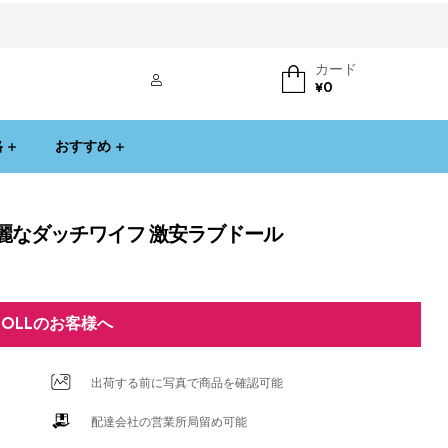
カード
ログイン
¥
0
格
おすすめ
ィ 綺麗なダッチワイフ 激安ラブドール
DOLLのお客様へ
出荷する前に写真で商品を確認可能
配達会社の営業所局留め可能