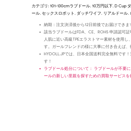
カテゴリ:
101-130cmラブドール
,
10万円以下
,
D Cup
ール
,
セックスロボット
,
ダッチワイフ
,
リアルドール
,
納期：注文決済後から12日前後でお届けできま
該当ラブドールはFDA、CE、ROHS 申請
人肌に近い高級TPEエラストマー素材を使用
す。ガールフレンドの様に大事に付き合えば、
HYDOLL.JPでは、日本全国送料完全無料
す！
ラブドール処分について： ラブドールが不要
ールの新しい里親を探すための買取サービスを