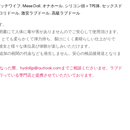
 ダッチワイフ
,
Mese Doll
,
オナホール
,
シリコン頭＋TPE体
,
セックスド
ロリドール
,
激安ラブドール
,
高級ラブドール
す。
認可証明書にて人体に毒や害がありませんのでご安心して使用頂けます。
し、とても柔らかくて弾力持ち、裂けにくく素晴らしい仕上がりで
彼女と様々な体位及び体験が楽しみいただけます。
です！追加の税関の代金なども発生しません。安心の検品後発送となりま
になった際、
hydolljp@outlook.com
までご相談くださいませ。ラブド
行っている専門店と提携させていただいております。