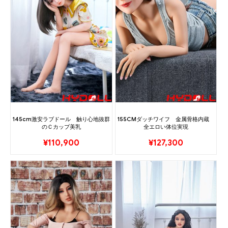
145cm激安ラブドール 触り心地抜群
155CMダッチワイフ 金属骨格内蔵
のＣカップ美乳
全エロい体位実現
¥
110,900
¥
127,300