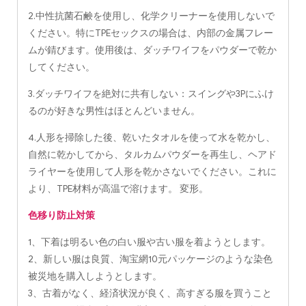
2.中性抗菌石鹸を使用し、化学クリーナーを使用しないで
ください。特にTPEセックスの場合は、内部の金属フレー
ムが錆びます。使用後は、ダッチワイフをパウダーで乾か
してください。
3.ダッチワイフを絶対に共有しない：スイングや3Pにふけ
るのが好きな男性はほとんどいません。
4.人形を掃除した後、乾いたタオルを使って水を乾かし、
自然に乾かしてから、タルカムパウダーを再生し、ヘアド
ライヤーを使用して人形を乾かさないでください。これに
より、TPE材料が高温で溶けます。 変形。
色移り防止対策
1、下着は明るい色の白い服や古い服を着ようとします。
2、新しい服は良質、淘宝網10元パッケージのような染色
被災地を購入しようとします。
3、古着がなく、経済状況が良く、高すぎる服を買うこと