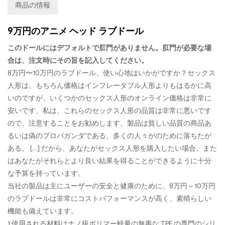
商品の情報
9万円のアニメ ヘッド ラブドール
このドールにはデフォルトで肛門がありません。肛門が必要な場
合は、注文時にその旨を記入してください。
8万円〜10万円のラブドール、使い心地はいかがですか？セックス
人形は、もちろん価格はインフレータブル人形よりもはるかに高
いのですが、いくつかのセックス人形のオンライン価格は非常に
安いです、私は、これらのセックス人形の品質は非常に悪いです
ので、注意することをお勧めします、製品は貧しい品質の商品あ
るいは偽のプロパガンダである、多くの人々がのために落ちたが
ある。 […] だから、あなたがセックス人形を購入したい場合、また
はあなたがそれらとより良い結果を得ることができるように十分
な予算を持っています。
当社の製品は主にユーザーの安全と健康のために、8万円～10万円
のラブドールは非常にコストパフォーマンスが高く、素晴らしい
機能も備えています。
1.使用される材料はナノ級ポリマー軽量の無毒な TPE の専門のシリ