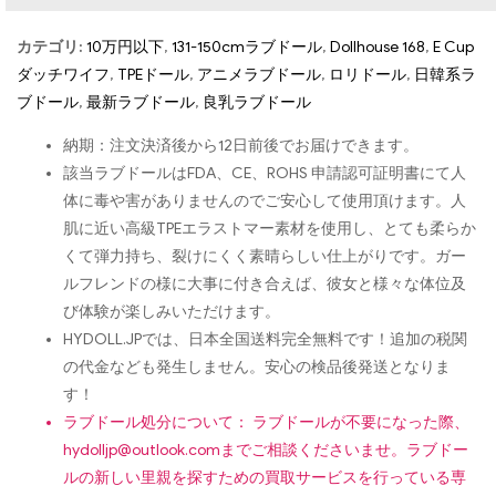
カテゴリ:
10万円以下
,
131-150cmラブドール
,
Dollhouse 168
,
E Cup
ダッチワイフ
,
TPEドール
,
アニメラブドール
,
ロリドール
,
日韓系ラ
ブドール
,
最新ラブドール
,
良乳ラブドール
納期：注文決済後から12日前後でお届けできます。
該当ラブドールはFDA、CE、ROHS 申請認可証明書にて人
体に毒や害がありませんのでご安心して使用頂けます。人
肌に近い高級TPEエラストマー素材を使用し、とても柔らか
くて弾力持ち、裂けにくく素晴らしい仕上がりです。ガー
ルフレンドの様に大事に付き合えば、彼女と様々な体位及
び体験が楽しみいただけます。
HYDOLL.JPでは、日本全国送料完全無料です！追加の税関
の代金なども発生しません。安心の検品後発送となりま
す！
ラブドール処分について： ラブドールが不要になった際、
hydolljp@outlook.com
までご相談くださいませ。ラブドー
ルの新しい里親を探すための買取サービスを行っている専