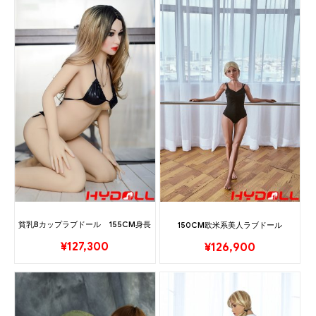
貧乳Bカップラブドール 155CM身長
150CM欧米系美人ラブドール
¥
127,300
¥
126,900