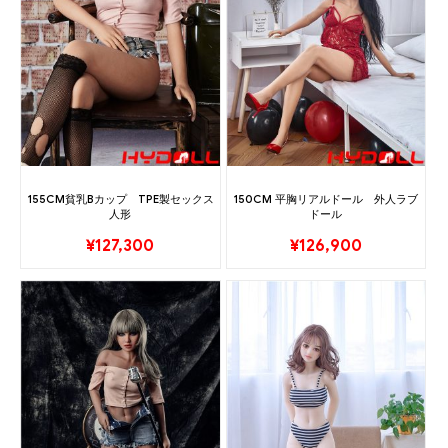
155CM貧乳Bカップ TPE製セックス
150CM 平胸リアルドール 外人ラブ
人形
ドール
¥
127,300
¥
126,900