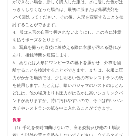
ができない場合、新しく購入した服は、水に浸した色がは
っきりしなくなった場合は、最初に服または洗濯洗剤を
5〜8回洗ってください。その後、人形を変更することを検
討することができます。
4、服は人形の自重で押されないようにし、この点に注意
を払うポーズをとります。
5、写真を撮った直後に着替える際に衣服が汚れる恐れが
あり、接触時間を短縮します。
6、あなたは人形にワンピースの靴下を履かせ、外衣を隔
離することを検討することができます。または、衣服に圧
力がかかる場所では、少し明るい色の布やレストランの紙
を使用します。たとえば、暗いパジャマのバストのほとん
どには、他の場所よりも圧力がはるかに高いシュリンクバ
ンドがありますが、特に汚れやすいので、今回は白いハン
カチやレストランの紙を中に入れることができます。
保養
（1）手足を長時間曲げないで、座る姿勢及び他の工場設
置した以外な置き姿勢をしないでください、立てるタイプ