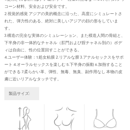
コーン材料、安全および安全です。
2.視覚的感覚 アジアの美的概念に沿った、高度にシミュレートさ
れた、弾力性のある、絶対に美しいアジアの顔の形をしていま
す。
3.構造の完全な実体のシミュレーション、また模造人間の骨組と、
下半身の非一体的なチャネル（肛門および腟チャネル別の）ボデ
ィは自由に、性の位置回すことができる。
4.ユーザー体験：1.処女粘膜 2.リアルな膣 3.アナルセックスをサポ
ート 4.オーラルセックスを楽しむ 5.下半身の振動 6.加熱すること
ができる 7.柔らかい革、弾性、無毒、無臭、副作用なし 本物の皮
膚に近いリアルなタッチです。
製品サイズ: