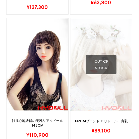
¥
63,800
¥
127,300
OUT OF
STOCK
触り心地抜群の美乳リアルドール
132CMブロンド ロリドール 良乳
145CM
¥
89,100
¥
110,900