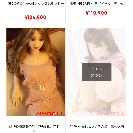
150CM柔らかいBカップ良乳ラブドー
激安145CM学生ラブドール 美少女
ル
¥
110,900
¥
126,900
OUT OF
STOCK
触り心地抜群の155CM美乳ラブドー
100cm巨乳セックス人形 便利収納
ル