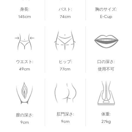
身長:
バスト:
胸のサイズ:
145cm
74cm
E-Cup
ウエスト:
ヒップ:
口の深さ:
49cm
77cm
使用不可
肛門深さ:
体重:
膣の深さ:
9cm
27kg
9cm