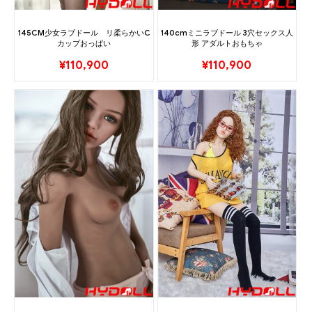
145CM少女ラブドール リ柔らかいC
140cmミニラブドール 3穴セックス人
カップおっぱい
形 アダルトおもちゃ
¥
110,900
¥
110,900