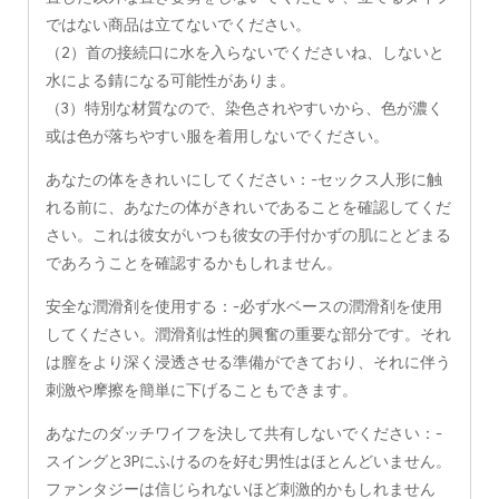
ではない商品は立てないでください。
（2）首の接続口に水を入らないでくださいね、しないと
水による錆になる可能性がありま。
（3）特別な材質なので、染色されやすいから、色が濃く
或は色が落ちやすい服を着用しないでください。
あなたの体をきれいにしてください：-セックス人形に触
れる前に、あなたの体がきれいであることを確認してくだ
さい。これは彼女がいつも彼女の手付かずの肌にとどまる
であろうことを確認するかもしれません。
安全な潤滑剤を使用する：-必ず水ベースの潤滑剤を使用
してください。潤滑剤は性的興奮の重要な部分です。それ
は膣をより深く浸透させる準備ができており、それに伴う
刺激や摩擦を簡単に下げることもできます。
あなたのダッチワイフを決して共有しないでください：-
スイングと3Pにふけるのを好む男性はほとんどいません。
ファンタジーは信じられないほど刺激的かもしれません