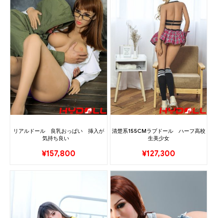
リアルドール 良乳おっぱい 挿入が
清楚系155CMラブドール ハーフ高校
気持ち良い
生美少女
¥
157,800
¥
127,300