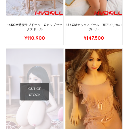
145CM激安ラブドール Cカップセッ
154CMセックスドール 南アメリカの
クスドール
ガール
¥
110,900
¥
147,500
OUT OF
STOCK