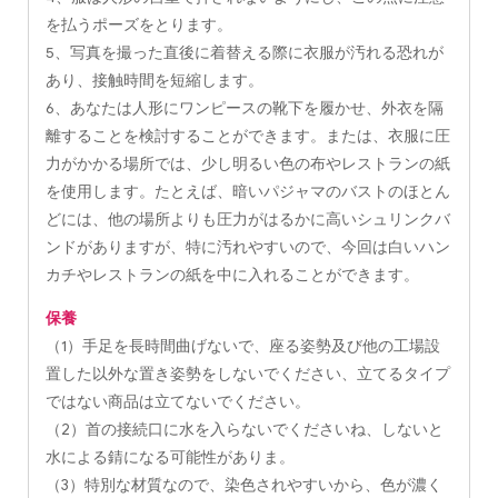
を払うポーズをとります。
5、写真を撮った直後に着替える際に衣服が汚れる恐れが
あり、接触時間を短縮します。
6、あなたは人形にワンピースの靴下を履かせ、外衣を隔
離することを検討することができます。または、衣服に圧
力がかかる場所では、少し明るい色の布やレストランの紙
を使用します。たとえば、暗いパジャマのバストのほとん
どには、他の場所よりも圧力がはるかに高いシュリンクバ
ンドがありますが、特に汚れやすいので、今回は白いハン
カチやレストランの紙を中に入れることができます。
保養
（1）手足を長時間曲げないで、座る姿勢及び他の工場設
置した以外な置き姿勢をしないでください、立てるタイプ
ではない商品は立てないでください。
（2）首の接続口に水を入らないでくださいね、しないと
水による錆になる可能性がありま。
（3）特別な材質なので、染色されやすいから、色が濃く