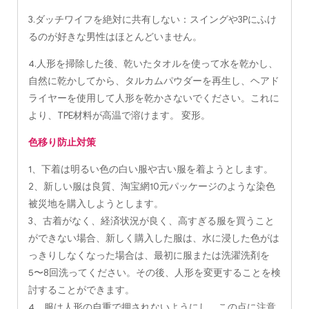
3.ダッチワイフを絶対に共有しない：スイングや3Pにふけ
るのが好きな男性はほとんどいません。
4.人形を掃除した後、乾いたタオルを使って水を乾かし、
自然に乾かしてから、タルカムパウダーを再生し、ヘアド
ライヤーを使用して人形を乾かさないでください。これに
より、TPE材料が高温で溶けます。 変形。
色移り防止対策
1、下着は明るい色の白い服や古い服を着ようとします。
2、新しい服は良質、淘宝網10元パッケージのような染色
被災地を購入しようとします。
3、古着がなく、経済状況が良く、高すぎる服を買うこと
ができない場合、新しく購入した服は、水に浸した色がは
っきりしなくなった場合は、最初に服または洗濯洗剤を
5〜8回洗ってください。その後、人形を変更することを検
討することができます。
4、服は人形の自重で押されないようにし、この点に注意