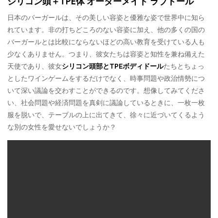
シリコン頭＋TPE体 オーダーメイド ラブドール
日本のバーガールは、その美しい容姿と優雅な姿で世界中に知ら
れています。非の打ちどころのない容姿に加え、他の多くの国の
バーガールとは比較にならないほどの高い教育を受けている人も
少なくありません。つまり、彼女たちは容姿と知性を兼ね備えた
天使であり、彼女
シリコン頭部とTPEボディドール
たちとちょっ
としたワインゲームをするだけでなく、時事問題や政治情勢につ
いて深い議論を交わすことができるのです。想像してみてくださ
い、社会問題や経済問題を真剣に議論しているときに、一枚一枚
服を脱いで、テーブルの上に出てきて、徐々に近づいてくるよう
な別の女性を愛せないでしょうか？