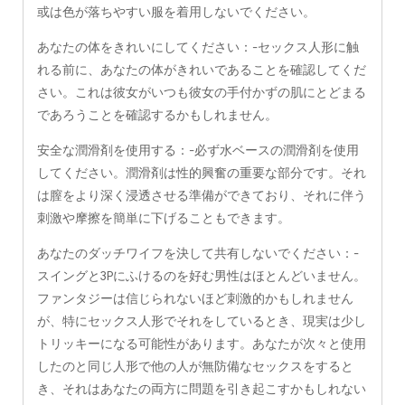
或は色が落ちやすい服を着用しないでください。
あなたの体をきれいにしてください：-セックス人形に触
れる前に、あなたの体がきれいであることを確認してくだ
さい。これは彼女がいつも彼女の手付かずの肌にとどまる
であろうことを確認するかもしれません。
安全な潤滑剤を使用する：-必ず水ベースの潤滑剤を使用
してください。潤滑剤は性的興奮の重要な部分です。それ
は膣をより深く浸透させる準備ができており、それに伴う
刺激や摩擦を簡単に下げることもできます。
あなたのダッチワイフを決して共有しないでください：-
スイングと3Pにふけるのを好む男性はほとんどいません。
ファンタジーは信じられないほど刺激的かもしれません
が、特にセックス人形でそれをしているとき、現実は少し
トリッキーになる可能性があります。あなたが次々と使用
したのと同じ人形で他の人が無防備なセックスをすると
き、それはあなたの両方に問題を引き起こすかもしれない