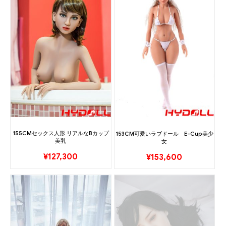
155CMセックス人形 リアルなBカップ
153CM可愛いラブドール E-Cup美少
美乳
女
¥
127,300
¥
153,600