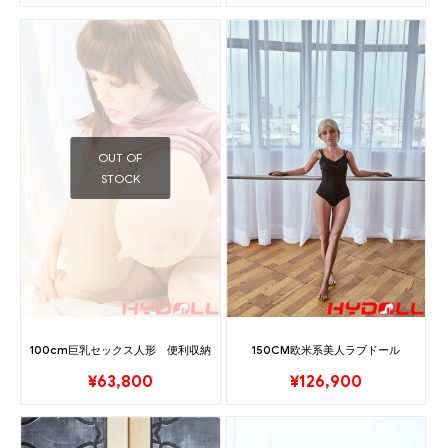
OUT OF
STOCK
100cm巨乳セックス人形 便利収納
150CM欧米系美人ラブドール
¥
63,800
¥
126,900