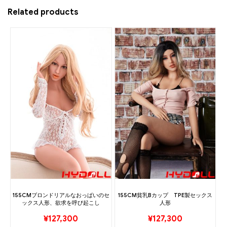
Related products
155CMブロンドリアルなおっぱいのセ
155CM貧乳Bカップ TPE製セックス
ックス人形、欲求を呼び起こし
人形
¥
127,300
¥
127,300