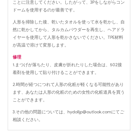
ことに注意してください。したがって、3Pをしながらコン
ドームを使用するのが最善です。
人形を掃除した後、乾いたタオルを使って水を乾かし、自
然に乾かしてから、タルカムパウダーを再生し、ヘアドラ
イヤーを使用して人形を乾かさないでください。TPE材料
が高温で溶けて変形します。
修理
1.まつげが落ちたり、皮膚が折れたりした場合は、502接
着剤を使用して貼り付けることができます。
2.時間が経つにつれて人形の化粧が軽くなる可能性があり
ます、あなたは人形の化粧のための女性の化粧道具を買う
ことができます。
3.その他の問題については、
hydolljp@outlook.com
にてご
相談ください。