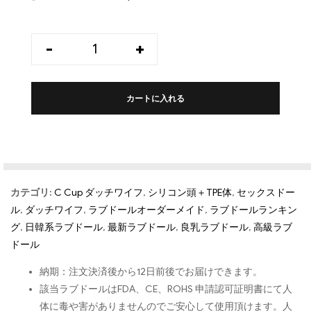
-
+
カートに入れる
カテゴリ:
C Cup ダッチワイフ
,
シリコン頭＋TPE体
,
セックスドー
ル
,
ダッチワイフ
,
ラブドールオーダーメイド
,
ラブドールランキン
グ
,
日韓系ラブドール
,
最新ラブドール
,
良乳ラブドール
,
高級ラブ
ドール
納期：注文決済後から12日前後でお届けできます。
該当ラブドールはFDA、CE、ROHS 申請認可証明書にて人
体に毒や害がありませんのでご安心して使用頂けます。人