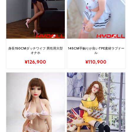
身長150CMダッチワイフ 男性用大型
145CM手触りが良いTPE素材ラブドー
オナホ
ル
¥
126,900
¥
110,900