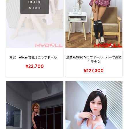
OUT OF
STOCK
格安 65cm貧乳ミニラブドール
清楚系155CMラブドール ハーフ高校
生美少女
¥
22,700
¥
127,300