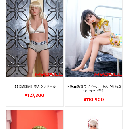
155CM目閉じ美人ラブドール
145cm激安ラブドール 触り心地抜群
のＣカップ美乳
¥
127,300
¥
110,900