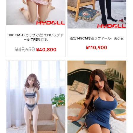
100CM-E-カップ 小型 エロいラブド
激安145CM学生ラブドール 美少女
ール TPE製 巨乳
¥
110,900
¥
49,650
¥
40,800