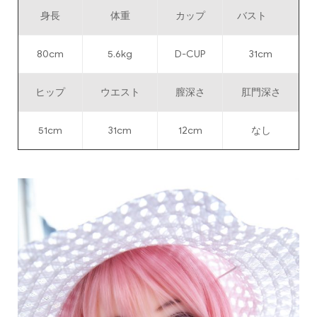
身長
体重
カップ
バスト
80cm
5.6kg
D-CUP
31cm
ヒップ
ウエスト
膣深さ
肛門深さ
51cm
31cm
12cm
なし