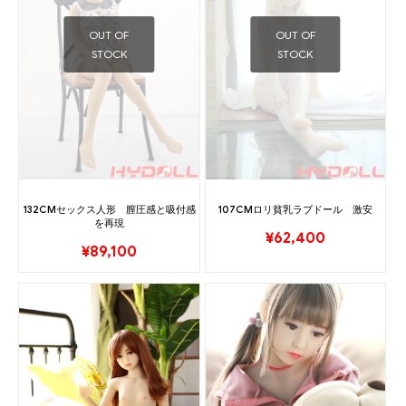
OUT OF
OUT OF
STOCK
STOCK
132CMセックス人形 膣圧感と吸付感
107CMロリ貧乳ラブドール 激安
を再現
¥
62,400
¥
89,100