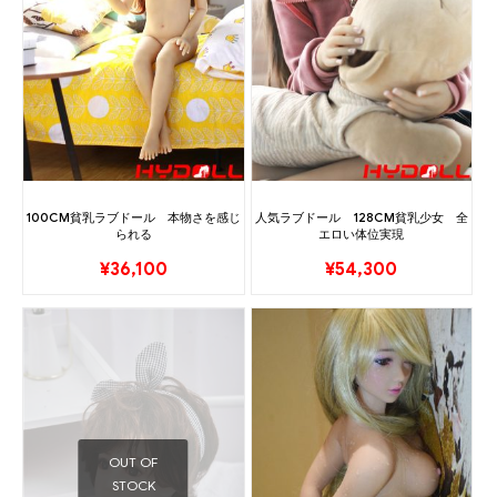
100CM貧乳ラブドール 本物さを感じ
人気ラブドール 128CM貧乳少女 全
られる
エロい体位実現
¥
36,100
¥
54,300
OUT OF
STOCK