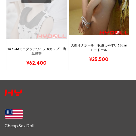
大型オナホール 収納しやすい65cm
107CMミニダッチワイフ Aカップ 簡
ミニドール
単保管
¥
25,500
¥
62,400
Cheap Sex Doll