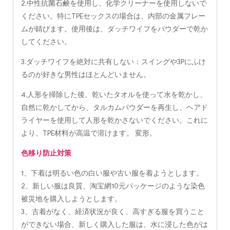
2.中性抗菌石鹸を使用し、化学クリーナーを使用しないで
ください。特にTPEセックスの場合は、内部の金属フレー
ムが錆びます。使用後は、ダッチワイフをパウダーで乾か
してください。
3.ダッチワイフを絶対に共有しない：スイングや3Pにふけ
るのが好きな男性はほとんどいません。
4.人形を掃除した後、乾いたタオルを使って水を乾かし、
自然に乾かしてから、タルカムパウダーを再生し、ヘアド
ライヤーを使用して人形を乾かさないでください。これに
より、TPE材料が高温で溶けます。 変形。
色移り防止対策
1、下着は明るい色の白い服や古い服を着ようとします。
2、新しい服は良質、淘宝網10元パッケージのような染色
被災地を購入しようとします。
3、古着がなく、経済状況が良く、高すぎる服を買うこと
ができない場合、新しく購入した服は、水に浸した色がは