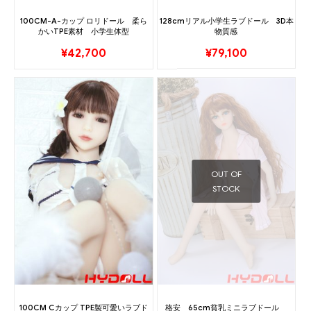
100CM-A-カップ ロリドール 柔ら
128cmリアル小学生ラブドール 3D本
かいTPE素材 小学生体型
物質感
¥
42,700
¥
79,100
OUT OF
STOCK
100CM Cカップ TPE製可愛いラブド
格安 65cm貧乳ミニラブドール