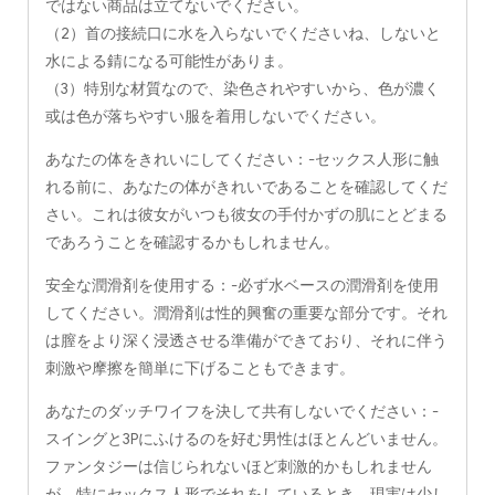
ではない商品は立てないでください。
（2）首の接続口に水を入らないでくださいね、しないと
水による錆になる可能性がありま。
（3）特別な材質なので、染色されやすいから、色が濃く
或は色が落ちやすい服を着用しないでください。
あなたの体をきれいにしてください：-セックス人形に触
れる前に、あなたの体がきれいであることを確認してくだ
さい。これは彼女がいつも彼女の手付かずの肌にとどまる
であろうことを確認するかもしれません。
安全な潤滑剤を使用する：-必ず水ベースの潤滑剤を使用
してください。潤滑剤は性的興奮の重要な部分です。それ
は膣をより深く浸透させる準備ができており、それに伴う
刺激や摩擦を簡単に下げることもできます。
あなたのダッチワイフを決して共有しないでください：-
スイングと3Pにふけるのを好む男性はほとんどいません。
ファンタジーは信じられないほど刺激的かもしれません
が、特にセックス人形でそれをしているとき、現実は少し