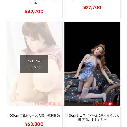
ール
¥
22,700
¥
42,700
OUT OF
STOCK
100cm巨乳セックス人形 便利収納
140cmミニラブドール 3穴セックス人
形 アダルトおもちゃ
¥
63,800