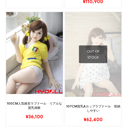
¥
110,900
OUT OF
STOCK
100CM人気格安ラブドール リアルな
107CM貧乳Aカップラブドール 収納
貧乳体験
しやすい
¥
36,100
¥
62,400