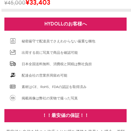
¥
33,403
¥
45,000
HYDOLLのお客様へ
秘密厳守で配達員でさえわからない厳重な梱包
出荷する前に写真で商品を確認可能
日本全国送料無料、消費税と関税は弊社負担
配達会社の営業所局留め可能
素材はCE、RoHS、FDAの認証を取得済み
掲載画像は弊社の実物で撮った写真
！！最安値の保証！！