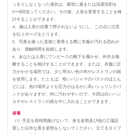
っきりしなくなった場合は、最初に服または洗濯洗剤を
5〜8回洗ってください。その後、人形を変更することを検
討することができます。
4、服は人形の自重で押されないようにし、この点に注意
を払うポーズをとります。
5、写真を撮った直後に着替える際に衣服が汚れる恐れが
あり、接触時間を短縮します。
6、あなたは人形にワンピースの靴下を履かせ、外衣を隔
離することを検討することができます。または、衣服に圧
力がかかる場所では、少し明るい色の布やレストランの紙
を使用します。たとえば、暗いパジャマのバストのほとん
どには、他の場所よりも圧力がはるかに高いシュリンクバ
ンドがありますが、特に汚れやすいので、今回は白いハン
カチやレストランの紙を中に入れることができます。
保養
（1）手足を長時間曲げないで、座る姿勢及び他の工場設
置した以外な置き姿勢をしないでください、立てるタイプ