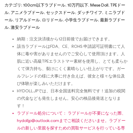
カテゴリ:
100cm以下ラブドール
,
10万円以下
,
Mese Doll
,
TPEドー
ル
,
アニメラブドール
,
セックスドール
,
ダッチワイフ
,
ミニラブド
ール
,
リアルドール
,
ロリドール
,
小学生ラブドール
,
最新ラブドー
ル
,
激安ラブドール
納期：注文決済後から12日前後でお届けできます。
該当ラブドールはFDA、CE、ROHS 申請認可証明書にて人
体に毒や害がありませんのでご安心して使用頂けます。人
肌に近い高級TPEエラストマー素材を使用し、とても柔らか
くて弾力持ち、裂けにくく素晴らしい仕上がりです。ガー
ルフレンドの様に大事に付き合えば、彼女と様々な体位及
び体験が楽しみいただけます。
HYDOLL.JPでは、日本全国送料完全無料です！追加の税関
の代金なども発生しません。安心の検品後発送となりま
す！
ラブドール処分について： ラブドールが不要になった際、
hydolljp@outlook.com
までご相談くださいませ。ラブドー
ルの新しい里親を探すための買取サービスを行っている専