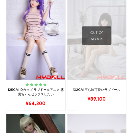
OUT OF
STOCK
125CM-Dカップ ラブドールアニメ 悪
132CM 平ら胸可愛いラブドール
Rated
5.00
out
魔ちゃんセックスしたい
of 5
¥
89,100
¥
64,300