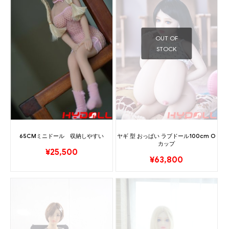
OUT OF
STOCK
65CMミニドール 収納しやすい
ヤギ 型 おっぱい ラブドール100cm O
カップ
¥
25,500
¥
63,800