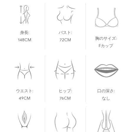
身長:
バスト:
胸のサイズ:
148CM
72CM
Fカップ
ウエスト:
ヒップ:
口の深さ:
49CM
76CM
なし