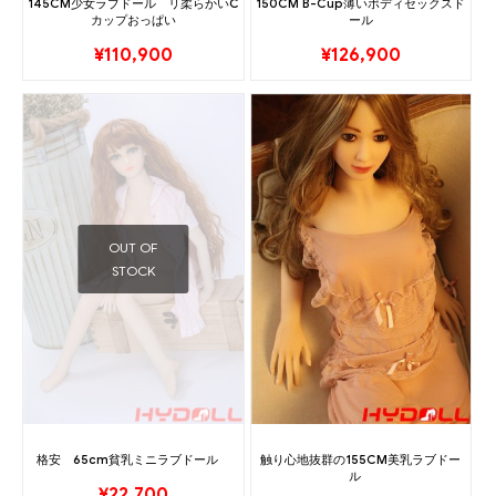
145CM少女ラブドール リ柔らかいC
150CM B-Cup薄いボディセックスド
カップおっぱい
ール
¥
110,900
¥
126,900
OUT OF
STOCK
格安 65cm貧乳ミニラブドール
触り心地抜群の155CM美乳ラブドー
ル
¥
22,700