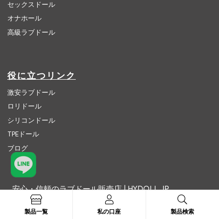
セックスドール
オナホール
高級ラブドール
役に立つリンク
激安ラブドール
ロリドール
シリコンドール
TPEドール
ブログ
安心・信頼のラブドール販売店 | HYDOLL.JP
お問い合わせ:
hydolljp@outlook.com
製品一覧
私の口座
製品検索