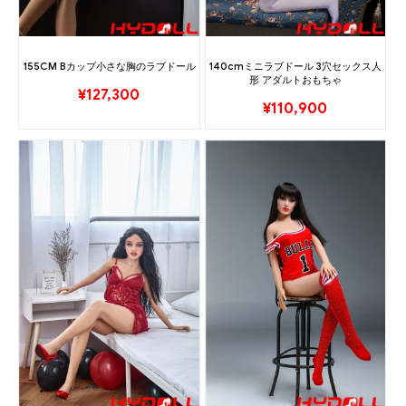
155CM Bカップ小さな胸のラブドール
140cmミニラブドール 3穴セックス人
形 アダルトおもちゃ
¥
127,300
¥
110,900