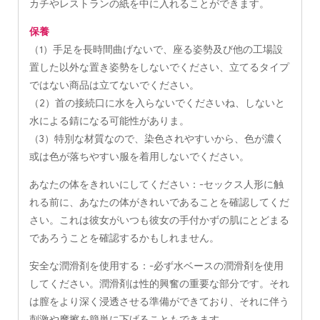
カチやレストランの紙を中に入れることができます。
保養
（1）手足を長時間曲げないで、座る姿勢及び他の工場設
置した以外な置き姿勢をしないでください、立てるタイプ
ではない商品は立てないでください。
（2）首の接続口に水を入らないでくださいね、しないと
水による錆になる可能性がありま。
（3）特別な材質なので、染色されやすいから、色が濃く
或は色が落ちやすい服を着用しないでください。
あなたの体をきれいにしてください：-セックス人形に触
れる前に、あなたの体がきれいであることを確認してくだ
さい。これは彼女がいつも彼女の手付かずの肌にとどまる
であろうことを確認するかもしれません。
安全な潤滑剤を使用する：-必ず水ベースの潤滑剤を使用
してください。潤滑剤は性的興奮の重要な部分です。それ
は膣をより深く浸透させる準備ができており、それに伴う
刺激や摩擦を簡単に下げることもできます。