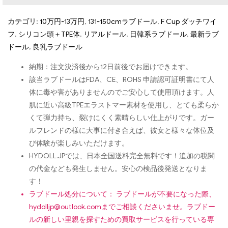
カテゴリ:
10万円-13万円
,
131-150cmラブドール
,
F Cup ダッチワイ
フ
,
シリコン頭＋TPE体
,
リアルドール
,
日韓系ラブドール
,
最新ラブ
ドール
,
良乳ラブドール
納期：注文決済後から12日前後でお届けできます。
該当ラブドールはFDA、CE、ROHS 申請認可証明書にて人
体に毒や害がありませんのでご安心して使用頂けます。人
肌に近い高級TPEエラストマー素材を使用し、とても柔らか
くて弾力持ち、裂けにくく素晴らしい仕上がりです。ガー
ルフレンドの様に大事に付き合えば、彼女と様々な体位及
び体験が楽しみいただけます。
HYDOLL.JPでは、日本全国送料完全無料です！追加の税関
の代金なども発生しません。安心の検品後発送となりま
す！
ラブドール処分について： ラブドールが不要になった際、
hydolljp@outlook.com
までご相談くださいませ。ラブドー
ルの新しい里親を探すための買取サービスを行っている専