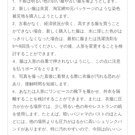
1、下着は明るい色の白い服や古い服を着ようとします。
2、新しい服は良質、淘宝網10元パッケージのような染色
被災地を購入しようとします。
3、古着がなく、経済状況が良く、高すぎる服を買うこと
ができない場合、新しく購入した服は、水に浸した色がは
っきりしなくなった場合は、最初に服または洗濯洗剤を
5〜8回洗ってください。その後、人形を変更することを検
討することができます。
4、服は人形の自重で押されないようにし、この点に注意
を払うポーズをとります。
5、写真を撮った直後に着替える際に衣服が汚れる恐れが
あり、接触時間を短縮します。
6、あなたは人形にワンピースの靴下を履かせ、外衣を隔
離することを検討することができます。または、衣服に圧
力がかかる場所では、少し明るい色の布やレストランの紙
を使用します。たとえば、暗いパジャマのバストのほとん
どには、他の場所よりも圧力がはるかに高いシュリンクバ
ンドがありますが、特に汚れやすいので、今回は白いハン