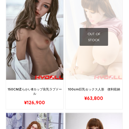
OUT OF
STOCK
150CM柔らかいBカップ良乳ラブドー
100cm巨乳セックス人形 便利収納
ル
¥
63,800
¥
126,900