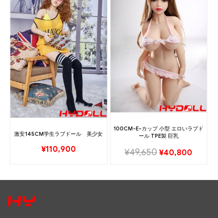
100CM-E-カップ 小型 エロいラブド
激安145CM学生ラブドール 美少女
ール TPE製 巨乳
¥
110,900
¥
49,650
¥
40,800