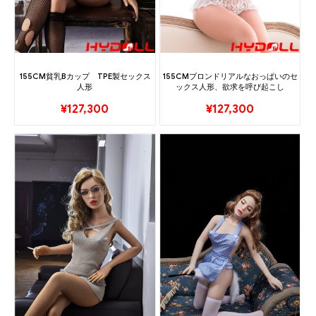
155CM貧乳Bカップ TPE製セックス
155CMブロンドリアルなおっぱいのセ
人形
ックス人形、欲求を呼び起こし
¥
127,300
¥
127,300