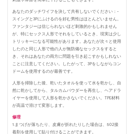
あなたのダッチワイフを決して共有しないでください：-
スイングと3Pにふけるのを好む男性はほとんどいません。
ファンタジーは信じられないほど刺激的かもしれません
が、特にセックス人形でそれをしているとき、現実は少し
トリッキーになる可能性があります。あなたが次々と使用
したのと同じ人形で他の人が無防備なセックスをすると
き、それはあなたの両方に問題を引き起こすかもしれない
ことに注意してください。したがって、3Pをしながらコン
ドームを使用するのが最善です。
人形を掃除した後、乾いたタオルを使って水を乾かし、自
然に乾かしてから、タルカムパウダーを再生し、ヘアドラ
イヤーを使用して人形を乾かさないでください。TPE材料
が高温で溶けて変形します。
修理
1.まつげが落ちたり、皮膚が折れたりした場合は、502接
着剤を使用して貼り付けることができます。