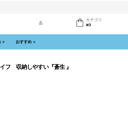
カテゴリ
ログイン
¥
0
格
おすすめ
チワイフ 収納しやすい『蒼生 』