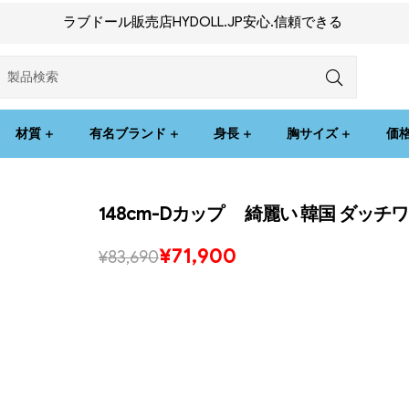
ラブドール販売店HYDOLL.JP安心.信頼できる
材質
有名ブランド
身長
胸サイズ
価
148cm-Dカップ 綺麗い 韓国 ダッ
¥
71,900
¥
83,690