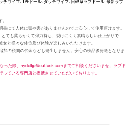
 ダッチワイフ
,
TPEドール
,
ダッチワイフ
,
日韓系ラブドール
,
最新ラブ
す。
認可証明書にて人体に毒や害がありませんのでご安心して使用頂けます。
し、とても柔らかくて弾力持ち、裂けにくく素晴らしい仕上がりで
彼女と様々な体位及び体験が楽しみいただけます。
です！追加の税関の代金なども発生しません。安心の検品後発送となりま
になった際、
hydolljp@outlook.com
までご相談くださいませ。ラブド
行っている専門店と提携させていただいております。