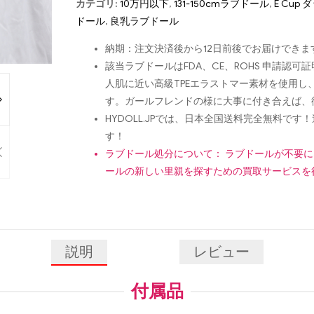
カテゴリ:
10万円以下
,
131-150cmラブドール
,
E Cup
ドール
,
良乳ラブドール
納期：注文決済後から12日前後でお届けできま
該当ラブドールはFDA、CE、ROHS 申請
人肌に近い高級TPEエラストマー素材を使用
す。ガールフレンドの様に大事に付き合えば、
HYDOLL.JPでは、日本全国送料完全無料
す！
ラブドール処分について： ラブドールが不要
ールの新しい里親を探すための買取サービスを
説明
レビュー
付属品